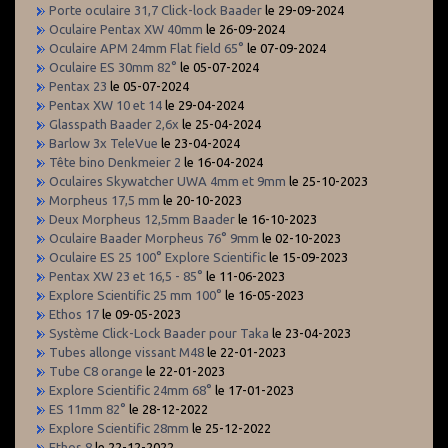
Porte oculaire 31,7 Click-lock Baader
le 29-09-2024
Oculaire Pentax XW 40mm
le 26-09-2024
Oculaire APM 24mm Flat field 65°
le 07-09-2024
Oculaire ES 30mm 82°
le 05-07-2024
Pentax 23
le 05-07-2024
Pentax XW 10 et 14
le 29-04-2024
Glasspath Baader 2,6x
le 25-04-2024
Barlow 3x TeleVue
le 23-04-2024
Tête bino Denkmeier 2
le 16-04-2024
Oculaires Skywatcher UWA 4mm et 9mm
le 25-10-2023
Morpheus 17,5 mm
le 20-10-2023
Deux Morpheus 12,5mm Baader
le 16-10-2023
Oculaire Baader Morpheus 76° 9mm
le 02-10-2023
Oculaire ES 25 100° Explore Scientific
le 15-09-2023
Pentax XW 23 et 16,5 - 85°
le 11-06-2023
Explore Scientific 25 mm 100°
le 16-05-2023
Ethos 17
le 09-05-2023
Système Click-Lock Baader pour Taka
le 23-04-2023
Tubes allonge vissant M48
le 22-01-2023
Tube C8 orange
le 22-01-2023
Explore Scientific 24mm 68°
le 17-01-2023
ES 11mm 82°
le 28-12-2022
Explore Scientific 28mm
le 25-12-2022
Ethos 8
le 22-12-2022