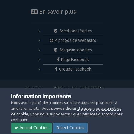
En savoir plus
Mentions légales
A propos de Webastro
Magasin: goodies
Page Facebook
Groupe Facebook
Langue
Politique de confidentialité
Nous contacter
Cookies
Information importante
Copyright © 2020 Webastro
Nous avons placé des
cookies
sur votre appareil pour aider à
Powered by Invision Community
améliorer ce site. Vous pouvez choisir
d’ajuster vos paramètres
de cookie
, sinon nous supposerons que vous êtes d’accord pour
continuer.
Accept Cookies
Reject Cookies