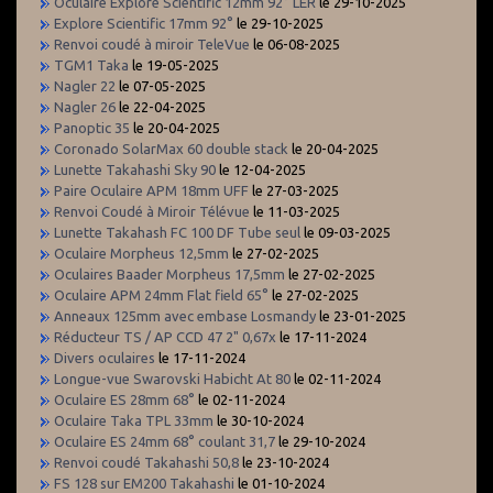
Oculaire Explore Scientific 12mm 92° LER
le 29-10-2025
Explore Scientific 17mm 92°
le 29-10-2025
Renvoi coudé à miroir TeleVue
le 06-08-2025
TGM1 Taka
le 19-05-2025
Nagler 22
le 07-05-2025
Nagler 26
le 22-04-2025
Panoptic 35
le 20-04-2025
Coronado SolarMax 60 double stack
le 20-04-2025
Lunette Takahashi Sky 90
le 12-04-2025
Paire Oculaire APM 18mm UFF
le 27-03-2025
Renvoi Coudé à Miroir Télévue
le 11-03-2025
Lunette Takahash FC 100 DF Tube seul
le 09-03-2025
Oculaire Morpheus 12,5mm
le 27-02-2025
Oculaires Baader Morpheus 17,5mm
le 27-02-2025
Oculaire APM 24mm Flat field 65°
le 27-02-2025
Anneaux 125mm avec embase Losmandy
le 23-01-2025
Réducteur TS / AP CCD 47 2" 0,67x
le 17-11-2024
Divers oculaires
le 17-11-2024
Longue-vue Swarovski Habicht At 80
le 02-11-2024
Oculaire ES 28mm 68°
le 02-11-2024
Oculaire Taka TPL 33mm
le 30-10-2024
Oculaire ES 24mm 68° coulant 31,7
le 29-10-2024
Renvoi coudé Takahashi 50,8
le 23-10-2024
FS 128 sur EM200 Takahashi
le 01-10-2024