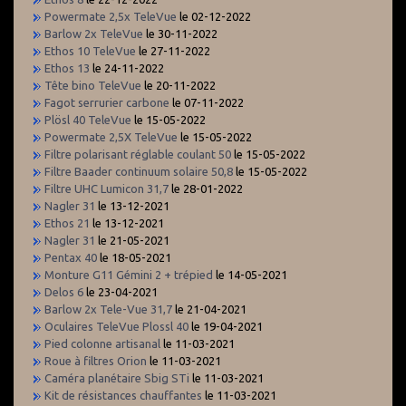
Powermate 2,5x TeleVue
le 02-12-2022
Barlow 2x TeleVue
le 30-11-2022
Ethos 10 TeleVue
le 27-11-2022
Ethos 13
le 24-11-2022
Tête bino TeleVue
le 20-11-2022
Fagot serrurier carbone
le 07-11-2022
Plösl 40 TeleVue
le 15-05-2022
Powermate 2,5X TeleVue
le 15-05-2022
Filtre polarisant réglable coulant 50
le 15-05-2022
Filtre Baader continuum solaire 50,8
le 15-05-2022
Filtre UHC Lumicon 31,7
le 28-01-2022
Nagler 31
le 13-12-2021
Ethos 21
le 13-12-2021
Nagler 31
le 21-05-2021
Pentax 40
le 18-05-2021
Monture G11 Gémini 2 + trépied
le 14-05-2021
Delos 6
le 23-04-2021
Barlow 2x Tele-Vue 31,7
le 21-04-2021
Oculaires TeleVue Plossl 40
le 19-04-2021
Pied colonne artisanal
le 11-03-2021
Roue à filtres Orion
le 11-03-2021
Caméra planétaire Sbig STi
le 11-03-2021
Kit de résistances chauffantes
le 11-03-2021