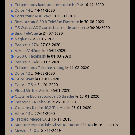
Trépied bois haut pour monture NJP
le 16-12-2020
Delos 14
le 14-11-2020
Correcteur ADC ZWO
le 13-11-2020
Renvoi coudé 50,8 TeleVue Everbrite
le 30-08-2020
TS Optics ADC correcteur de dispersion
le 30-08-2020
Bino TeleVue
le 21-07-2020
Nagler 17
le 21-07-2020
Panoptic 27
le 27-06-2020
Vixen LV 42mm
le 26-06-2020
FS60-C Takahashi
le 01-03-2020
Panoptic 24
le 20-02-2020
Trépied bois Takahashi long
le 11-02-2020
Delos 12
le 04-02-2020
Delos 8mm
le 04-02-2020
Delos 17,3
le 31-01-2020
Plossl 55 TeleVue
le 26-01-2020
Oculaire Eudiascopique 35 Baader
le 25-01-2020
Panoptic 24 TeleVue
le 25-01-2020
Oculaires DeLite 18,2 TeleVue
le 23-01-2020
Ethos 13
le 22-01-2020
Trepied Meade LX
le 16-11-2019
Monture équatoriale Mizar AR motorisée AD
le 16-11-2019
Mewlon 210
le 01-11-2019