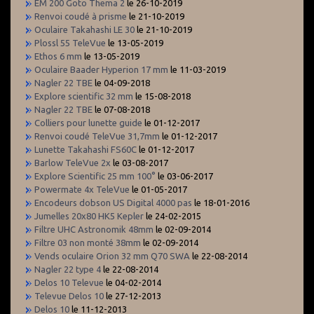
EM 200 Goto Thema 2
le 26-10-2019
Renvoi coudé à prisme
le 21-10-2019
Oculaire Takahashi LE 30
le 21-10-2019
Plossl 55 TeleVue
le 13-05-2019
Ethos 6 mm
le 13-05-2019
Oculaire Baader Hyperion 17 mm
le 11-03-2019
Nagler 22 TBE
le 04-09-2018
Explore scientific 32 mm
le 15-08-2018
Nagler 22 TBE
le 07-08-2018
Colliers pour lunette guide
le 01-12-2017
Renvoi coudé TeleVue 31,7mm
le 01-12-2017
Lunette Takahashi FS60C
le 01-12-2017
Barlow TeleVue 2x
le 03-08-2017
Explore Scientific 25 mm 100°
le 03-06-2017
Powermate 4x TeleVue
le 01-05-2017
Encodeurs dobson US Digital 4000 pas
le 18-01-2016
Jumelles 20x80 HK5 Kepler
le 24-02-2015
Filtre UHC Astronomik 48mm
le 02-09-2014
Filtre 03 non monté 38mm
le 02-09-2014
Vends oculaire Orion 32 mm Q70 SWA
le 22-08-2014
Nagler 22 type 4
le 22-08-2014
Delos 10 Televue
le 04-02-2014
Televue Delos 10
le 27-12-2013
Delos 10
le 11-12-2013