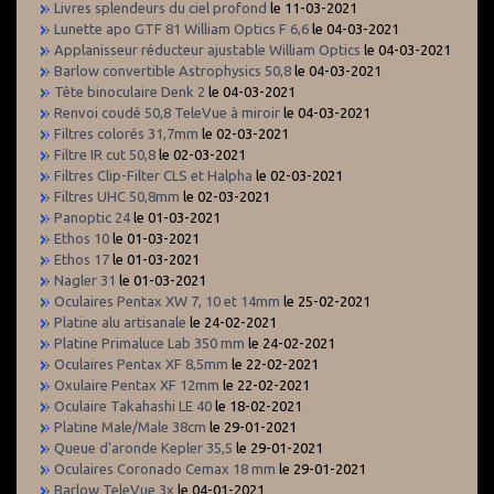
Livres splendeurs du ciel profond
le 11-03-2021
Lunette apo GTF 81 William Optics F 6,6
le 04-03-2021
Applanisseur réducteur ajustable William Optics
le 04-03-2021
Barlow convertible Astrophysics 50,8
le 04-03-2021
Tête binoculaire Denk 2
le 04-03-2021
Renvoi coudé 50,8 TeleVue à miroir
le 04-03-2021
Filtres colorés 31,7mm
le 02-03-2021
Filtre IR cut 50,8
le 02-03-2021
Filtres Clip-Filter CLS et Halpha
le 02-03-2021
Filtres UHC 50,8mm
le 02-03-2021
Panoptic 24
le 01-03-2021
Ethos 10
le 01-03-2021
Ethos 17
le 01-03-2021
Nagler 31
le 01-03-2021
Oculaires Pentax XW 7, 10 et 14mm
le 25-02-2021
Platine alu artisanale
le 24-02-2021
Platine Primaluce Lab 350 mm
le 24-02-2021
Oculaires Pentax XF 8,5mm
le 22-02-2021
Oxulaire Pentax XF 12mm
le 22-02-2021
Oculaire Takahashi LE 40
le 18-02-2021
Platine Male/Male 38cm
le 29-01-2021
Queue d'aronde Kepler 35,5
le 29-01-2021
Oculaires Coronado Cemax 18 mm
le 29-01-2021
Barlow TeleVue 3x
le 04-01-2021