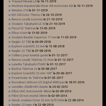
Trepied Meade LX
le 16-11-2019
Monture équatoriale Mizar AR motorisée AD
le 16-11-2019
Mewlon 210
le 01-11-2019
EM 200 Goto Thema 2
le 26-10-2019
Renvoi coudé à prisme
le 21-10-2019
Oculaire Takahashi LE 30
le 21-10-2019
Plossl 55 TeleVue
le 13-05-2019
Ethos 6 mm
le 13-05-2019
Oculaire Baader Hyperion 17 mm
le 11-03-2019
Nagler 22 TBE
le 04-09-2018
Explore scientific 32 mm
le 15-08-2018
Nagler 22 TBE
le 07-08-2018
Colliers pour lunette guide
le 01-12-2017
Renvoi coudé TeleVue 31,7mm
le 01-12-2017
Lunette Takahashi FS60C
le 01-12-2017
Barlow TeleVue 2x
le 03-08-2017
Explore Scientific 25 mm 100°
le 03-06-2017
Powermate 4x TeleVue
le 01-05-2017
Encodeurs dobson US Digital 4000 pas
le 18-01-2016
Jumelles 20x80 HK5 Kepler
le 24-02-2015
Filtre UHC Astronomik 48mm
le 02-09-2014
Filtre 03 non monté 38mm
le 02-09-2014
Vends oculaire Orion 32 mm Q70 SWA
le 22-08-2014
Nagler 22 type 4
le 22-08-2014