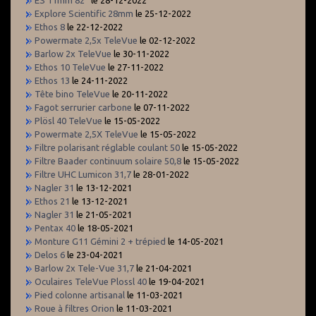
Explore Scientific 28mm
le 25-12-2022
Ethos 8
le 22-12-2022
Powermate 2,5x TeleVue
le 02-12-2022
Barlow 2x TeleVue
le 30-11-2022
Ethos 10 TeleVue
le 27-11-2022
Ethos 13
le 24-11-2022
Tête bino TeleVue
le 20-11-2022
Fagot serrurier carbone
le 07-11-2022
Plösl 40 TeleVue
le 15-05-2022
Powermate 2,5X TeleVue
le 15-05-2022
Filtre polarisant réglable coulant 50
le 15-05-2022
Filtre Baader continuum solaire 50,8
le 15-05-2022
Filtre UHC Lumicon 31,7
le 28-01-2022
Nagler 31
le 13-12-2021
Ethos 21
le 13-12-2021
Nagler 31
le 21-05-2021
Pentax 40
le 18-05-2021
Monture G11 Gémini 2 + trépied
le 14-05-2021
Delos 6
le 23-04-2021
Barlow 2x Tele-Vue 31,7
le 21-04-2021
Oculaires TeleVue Plossl 40
le 19-04-2021
Pied colonne artisanal
le 11-03-2021
Roue à filtres Orion
le 11-03-2021