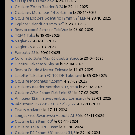
Glasspath Baader 2,6x
le 29-11-2025
Oculaire Zoom Baader 8-24
le 29-11-2025
Oculaires Morpheus 14 et 6,5mm
le 20-11-2025
Oculaire Explore Scientific 12mm 92° LER
le 29-10-2025
Explore Scientific 17mm 92°
le 29-10-2025
Renvoi coudé à miroir TeleVue
le 06-08-2025
TGM1 Taka
le 19-05-2025
Nagler 22
le 07-05-2025
Nagler 26
le 22-04-2025
Panoptic 35
le 20-04-2025
Coronado SolarMax 60 double stack
le 20-04-2025
Lunette Takahashi Sky 90
le 12-04-2025
Renvoi Coudé à Miroir Télévue
le 11-03-2025
Lunette Takahash FC 100 DF Tube seul
le 09-03-2025
Oculaire Morpheus 12,5mm
le 27-02-2025
Oculaires Baader Morpheus 17,5mm
le 27-02-2025
Oculaire APM 24mm Flat field 65°
le 27-02-2025
Anneaux 125mm avec embase Losmandy
le 23-01-2025
Réducteur TS / AP CCD 47 2" 0,67x
le 17-11-2024
Divers oculaires
le 17-11-2024
Longue-vue Swarovski Habicht At 80
le 02-11-2024
Oculaire ES 28mm 68°
le 02-11-2024
Oculaire Taka TPL 33mm
le 30-10-2024
Oculaire ES 24mm 68° coulant 31,7
le 29-10-2024