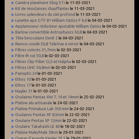
Caméra planétaire Sbig STi
le 11-03-2021
Kit de résistances chauffantes
le 11-03-2021
Livres splendeurs du ciel profond
le 11-03-2021
Lunette apo GTF 81 William Optics F 6,6
le 04-03-2021
Applanisseur réducteur ajustable William Optics
le 04-03-2021
Barlow convertible Astrophysics 50,8
le 04-03-2021
Tête binoculaire Denk 2
le 04-03-2021
Renvoi coudé 50,8 TeleVue à miroir
le 04-03-2021
Filtres colorés 31,7mm
le 02-03-2021
Filtre IR cut 50,8
le 02-03-2021
Filtres Clip-Filter CLS et Halpha
le 02-03-2021
Filtres UHC 50,8mm
le 02-03-2021
Panoptic 24
le 01-03-2021
Ethos 10
le 01-03-2021
Ethos 17
le 01-03-2021
Nagler 31
le 01-03-2021
Oculaires Pentax XW 7, 10 et 14mm
le 25-02-2021
Platine alu artisanale
le 24-02-2021
Platine Primaluce Lab 350 mm
le 24-02-2021
Oculaires Pentax XF 8,5mm
le 22-02-2021
Oxulaire Pentax XF 12mm
le 22-02-2021
Oculaire Takahashi LE 40
le 18-02-2021
Platine Male/Male 38cm
le 29-01-2021
Queue d'aronde Kepler 35,5
le 29-01-2021