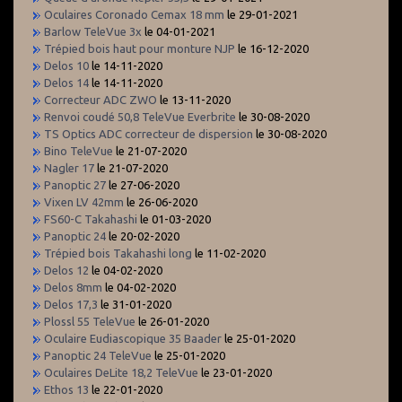
Oculaires Coronado Cemax 18 mm
le 29-01-2021
Barlow TeleVue 3x
le 04-01-2021
Trépied bois haut pour monture NJP
le 16-12-2020
Delos 10
le 14-11-2020
Delos 14
le 14-11-2020
Correcteur ADC ZWO
le 13-11-2020
Renvoi coudé 50,8 TeleVue Everbrite
le 30-08-2020
TS Optics ADC correcteur de dispersion
le 30-08-2020
Bino TeleVue
le 21-07-2020
Nagler 17
le 21-07-2020
Panoptic 27
le 27-06-2020
Vixen LV 42mm
le 26-06-2020
FS60-C Takahashi
le 01-03-2020
Panoptic 24
le 20-02-2020
Trépied bois Takahashi long
le 11-02-2020
Delos 12
le 04-02-2020
Delos 8mm
le 04-02-2020
Delos 17,3
le 31-01-2020
Plossl 55 TeleVue
le 26-01-2020
Oculaire Eudiascopique 35 Baader
le 25-01-2020
Panoptic 24 TeleVue
le 25-01-2020
Oculaires DeLite 18,2 TeleVue
le 23-01-2020
Ethos 13
le 22-01-2020