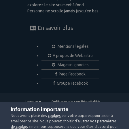
explorez le site vraiment à fond.
Personne ne scrolle jamais jusqu'en bas.
En savoir plus
Mentions légales
A propos de Webastro
Magasin: goodies
Page Facebook
Groupe Facebook
Langue
Politique de confidentialité
Nous contacter
Cookies
Information importante
Copyright © 2020 Webastro
Nous avons placé des
cookies
sur votre appareil pour aider à
Powered by Invision Community
améliorer ce site. Vous pouvez choisir
d’ajuster vos paramètres
de cookie
, sinon nous supposerons que vous êtes d’accord pour