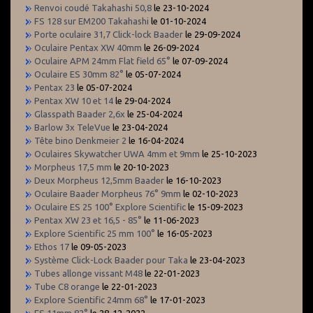
Renvoi coudé Takahashi 50,8
le 23-10-2024
FS 128 sur EM200 Takahashi
le 01-10-2024
Porte oculaire 31,7 Click-lock Baader
le 29-09-2024
Oculaire Pentax XW 40mm
le 26-09-2024
Oculaire APM 24mm Flat field 65°
le 07-09-2024
Oculaire ES 30mm 82°
le 05-07-2024
Pentax 23
le 05-07-2024
Pentax XW 10 et 14
le 29-04-2024
Glasspath Baader 2,6x
le 25-04-2024
Barlow 3x TeleVue
le 23-04-2024
Tête bino Denkmeier 2
le 16-04-2024
Oculaires Skywatcher UWA 4mm et 9mm
le 25-10-2023
Morpheus 17,5 mm
le 20-10-2023
Deux Morpheus 12,5mm Baader
le 16-10-2023
Oculaire Baader Morpheus 76° 9mm
le 02-10-2023
Oculaire ES 25 100° Explore Scientific
le 15-09-2023
Pentax XW 23 et 16,5 - 85°
le 11-06-2023
Explore Scientific 25 mm 100°
le 16-05-2023
Ethos 17
le 09-05-2023
Système Click-Lock Baader pour Taka
le 23-04-2023
Tubes allonge vissant M48
le 22-01-2023
Tube C8 orange
le 22-01-2023
Explore Scientific 24mm 68°
le 17-01-2023
ES 11mm 82°
le 28-12-2022