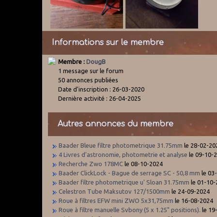
Informations sur le membre
Membre :
DougB
1 message sur le forum
50 annonces publiées
Date d'inscription : 26-03-2020
Dernière activité : 26-04-2025
Autres annonces du membre
Baader Bleue filtre photometrique 31.75mm
le 28-02-20
4 Livres d'astronomie, photometrie et analyse
le 09-10-
Recherche Zwo 178MC
le 08-10-2024
Baader ClickLock - Bague de serrage SC - 50,8 mm
le 03
Baader filtre photometrique u' Sloan 31.75mm
le 01-10-
Celestron Tube Maksutov 127/1500mm
le 24-09-2024
Roue à filtres EFW mini ZWO 5x31,75mm
le 16-08-2024
Roue à filtre manuelle Svbony (5 x 1.25" positions).
le 19