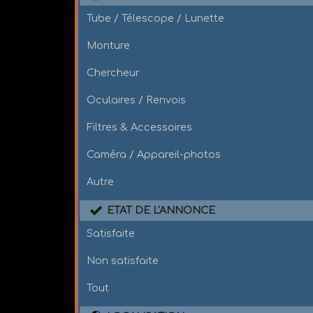
Tube / Télescope / Lunette
Monture
Chercheur
Oculaires / Renvois
Filtres & Accessoires
Caméra / Appareil-photos
Autre
ETAT DE L'ANNONCE
Satisfaite
Non satisfaite
Tout