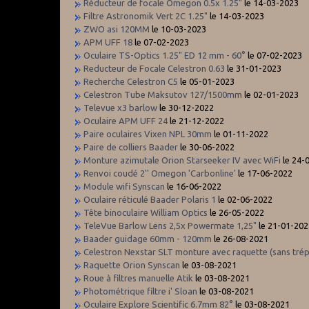
Réducteur de focale Omegon 0.5x 1.25"
le 14-03-2023
Filtre Astronomik Vert 2C 1.25"
le 14-03-2023
ZWO asi 120MM
le 10-03-2023
APM UFF 18
le 07-02-2023
Oculaire TS-Optics 1.25" ED 12 mm - 60°
le 07-02-2023
Reducteur de Focale Celestron 0.63
le 31-01-2023
Recherche Celestron C5
le 05-01-2023
Celestron Tube Maksutov 127/1500mm
le 02-01-2023
Televue x3 barlow
le 30-12-2022
Oculaire APM UFF 24
le 21-12-2022
Paire oculaires Vixen NPL 30mm
le 01-11-2022
Paire de colliers Baader
le 30-06-2022
Monture azimutale Orion Starseeker IV avec WiFi
le 24-
Renvoi coudé 2'' Omegon 'Carbonline'
le 17-06-2022
Module wifi Synscan
le 16-06-2022
Oculaire réticulé Baader Polaris 1
le 02-06-2022
Tête binoculaire William Optics
le 26-05-2022
TeleVue Barlow Lens 2,5x Powermate 1,25"
le 21-01-202
Baader guidage 60mm - 120mm
le 26-08-2021
Celestron Nexstar SLT monture avec raquette (sans trép
Raquette Orion Synscan
le 03-08-2021
Roue à filtres manuelle Atik
le 03-08-2021
Photométrique filtre i' Sloan
le 03-08-2021
Oculaire Explore Scientific 6.7mm 82°
le 03-08-2021