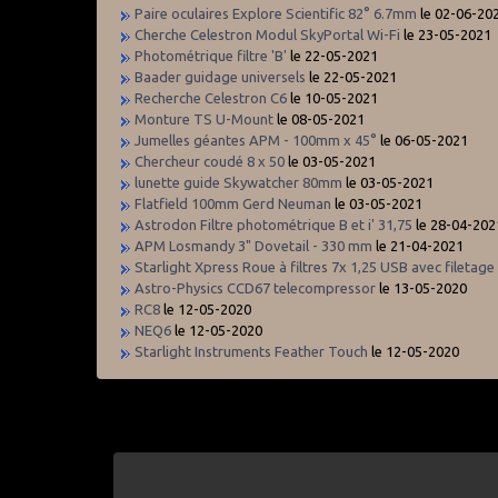
Paire oculaires Explore Scientific 82° 6.7mm
le 02-06-20
Cherche Celestron Modul SkyPortal Wi-Fi
le 23-05-2021
Photométrique filtre 'B'
le 22-05-2021
Baader guidage universels
le 22-05-2021
Recherche Celestron C6
le 10-05-2021
Monture TS U-Mount
le 08-05-2021
Jumelles géantes APM - 100mm x 45°
le 06-05-2021
Chercheur coudé 8 x 50
le 03-05-2021
lunette guide Skywatcher 80mm
le 03-05-2021
Flatfield 100mm Gerd Neuman
le 03-05-2021
Astrodon Filtre photométrique B et i' 31,75
le 28-04-202
APM Losmandy 3" Dovetail - 330 mm
le 21-04-2021
Starlight Xpress Roue à filtres 7x 1,25 USB avec filetage
Astro-Physics CCD67 telecompressor
le 13-05-2020
RC8
le 12-05-2020
NEQ6
le 12-05-2020
Starlight Instruments Feather Touch
le 12-05-2020