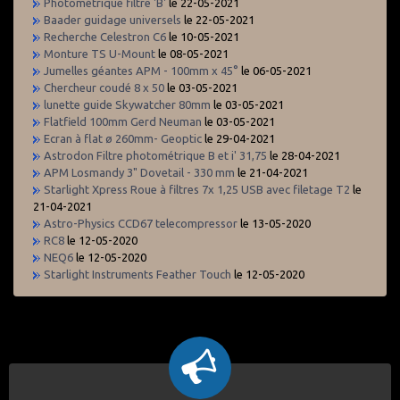
Photométrique filtre 'B'
le 22-05-2021
Baader guidage universels
le 22-05-2021
Recherche Celestron C6
le 10-05-2021
Monture TS U-Mount
le 08-05-2021
Jumelles géantes APM - 100mm x 45°
le 06-05-2021
Chercheur coudé 8 x 50
le 03-05-2021
lunette guide Skywatcher 80mm
le 03-05-2021
Flatfield 100mm Gerd Neuman
le 03-05-2021
Ecran à flat ø 260mm- Geoptic
le 29-04-2021
Astrodon Filtre photométrique B et i' 31,75
le 28-04-2021
APM Losmandy 3" Dovetail - 330 mm
le 21-04-2021
Starlight Xpress Roue à filtres 7x 1,25 USB avec filetage T2
le
21-04-2021
Astro-Physics CCD67 telecompressor
le 13-05-2020
RC8
le 12-05-2020
NEQ6
le 12-05-2020
Starlight Instruments Feather Touch
le 12-05-2020