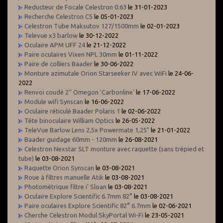
Reducteur de Focale Celestron 0.63
le 31-01-2023
Recherche Celestron C5
le 05-01-2023
Celestron Tube Maksutov 127/1500mm
le 02-01-2023
Televue x3 barlow
le 30-12-2022
Oculaire APM UFF 24
le 21-12-2022
Paire oculaires Vixen NPL 30mm
le 01-11-2022
Paire de colliers Baader
le 30-06-2022
Monture azimutale Orion Starseeker IV avec WiFi
le 24-06-
2022
Renvoi coudé 2'' Omegon 'Carbonline'
le 17-06-2022
Module wifi Synscan
le 16-06-2022
Oculaire réticulé Baader Polaris 1
le 02-06-2022
Tête binoculaire William Optics
le 26-05-2022
TeleVue Barlow Lens 2,5x Powermate 1,25"
le 21-01-2022
Baader guidage 60mm - 120mm
le 26-08-2021
Celestron Nexstar SLT monture avec raquette (sans trépied et
tube)
le 03-08-2021
Raquette Orion Synscan
le 03-08-2021
Roue à filtres manuelle Atik
le 03-08-2021
Photométrique filtre i' Sloan
le 03-08-2021
Oculaire Explore Scientific 6.7mm 82°
le 03-08-2021
Paire oculaires Explore Scientific 82° 6.7mm
le 02-06-2021
Cherche Celestron Modul SkyPortal Wi-Fi
le 23-05-2021