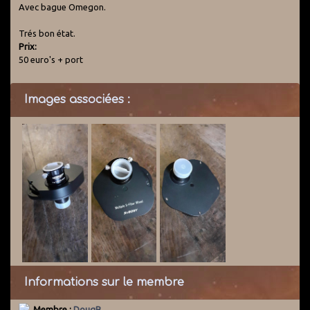
Avec bague Omegon.
Trés bon état.
Prix:
50 euro's + port
Images associées :
Informations sur le membre
Membre :
DougB