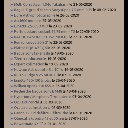
Multi Correcteur 1.04x Takahashi
le 21-06-2020
Bague T grand champ Sony Alpha 7 54mm 0.75
le 08-06-2020
Livre Astrophotographie
le 26-05-2020
Asi1600 mono
le 25-05-2020
Lunette ZS66SD WO
le 23-05-2020
Porte oculaire coulant 31,75 mm - T2
le 22-05-2020
BAGUE CANON T2 LOW PROFILE
le 22-05-2020
Renvoi coudé 50.8 2"
le 22-05-2020
Platine EQ6-AZEQ6
le 22-05-2020
Bague sony takahashi
le 19-05-2020
72ed + reducteur
le 19-05-2020
Expert collimation
le 19-05-2020
Newton Astrophoto 8 a 10"
le 16-05-2020
RC8 ou Edge 9.25 ou RC10
le 07-05-2020
lunette 120-130 triplet
le 26-04-2020
William optics 110 655
le 26-04-2020
Recherche bague sony E M48
le 19-04-2020
Hyperion / Morpheus T-Adapter
le 03-04-2020
Oculaire ronchi
le 03-03-2020
Oculaire collimation
le 02-03-2020
Canon 1200d defiltré + filtre idas
le 02-03-2020
Objectif a7s entre 15 et 30mm
le 27-01-2020
Powermate 4X 2"
le 01-01-2020