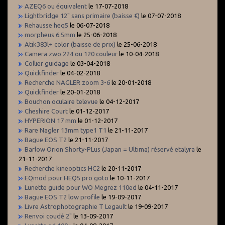
AZEQ6 ou équivalent
le 17-07-2018
Lightbridge 12" sans primaire (baisse €)
le 07-07-2018
Rehausse heq5
le 06-07-2018
morpheus 6.5mm
le 25-06-2018
Atik383l+ color (baisse de prix)
le 25-06-2018
Camera zwo 224 ou 120 couleur
le 10-04-2018
Collier guidage
le 03-04-2018
Quickfinder
le 04-02-2018
Recherche NAGLER zoom 3-6
le 20-01-2018
Quickfinder
le 20-01-2018
Bouchon oculaire televue
le 04-12-2017
Cheshire Court
le 01-12-2017
HYPERION 17 mm
le 01-12-2017
Rare Nagler 13mm type1 T1
le 21-11-2017
Bague EOS T2
le 21-11-2017
Barlow Orion Shorty-PLus (Japan = Ultima) réservé etalyra
le
21-11-2017
Recherche kineoptics HC2
le 20-11-2017
EQmod pour HEQ5 pro goto
le 10-11-2017
Lunette guide pour WO Megrez 110ed
le 04-11-2017
Bague EOS T2 low profile
le 19-09-2017
Livre Astrophotographie T Legault
le 19-09-2017
Renvoi coudé 2"
le 13-09-2017