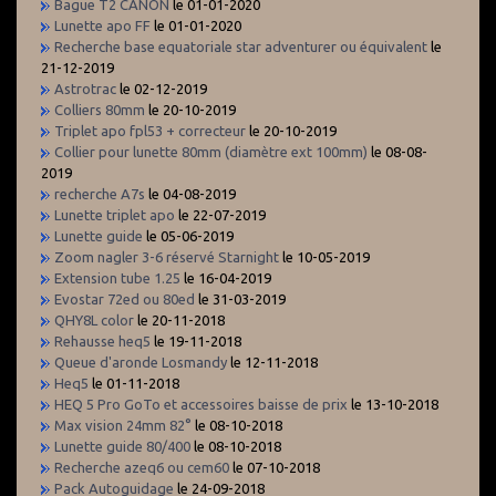
Bague T2 CANON
le 01-01-2020
Lunette apo FF
le 01-01-2020
Recherche base equatoriale star adventurer ou équivalent
le
21-12-2019
Astrotrac
le 02-12-2019
Colliers 80mm
le 20-10-2019
Triplet apo fpl53 + correcteur
le 20-10-2019
Collier pour lunette 80mm (diamètre ext 100mm)
le 08-08-
2019
recherche A7s
le 04-08-2019
Lunette triplet apo
le 22-07-2019
Lunette guide
le 05-06-2019
Zoom nagler 3-6 réservé Starnight
le 10-05-2019
Extension tube 1.25
le 16-04-2019
Evostar 72ed ou 80ed
le 31-03-2019
QHY8L color
le 20-11-2018
Rehausse heq5
le 19-11-2018
Queue d'aronde Losmandy
le 12-11-2018
Heq5
le 01-11-2018
HEQ 5 Pro GoTo et accessoires baisse de prix
le 13-10-2018
Max vision 24mm 82°
le 08-10-2018
Lunette guide 80/400
le 08-10-2018
Recherche azeq6 ou cem60
le 07-10-2018
Pack Autoguidage
le 24-09-2018