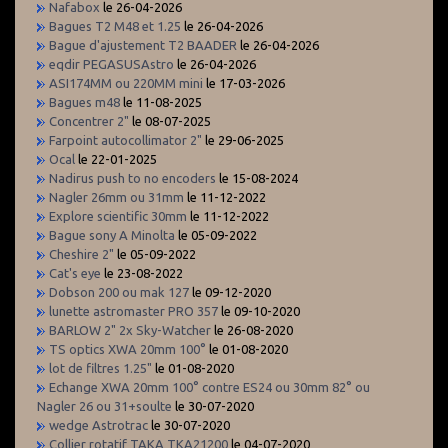
Nafabox
le 26-04-2026
Bagues T2 M48 et 1.25
le 26-04-2026
Bague d'ajustement T2 BAADER
le 26-04-2026
eqdir PEGASUSAstro
le 26-04-2026
ASI174MM ou 220MM mini
le 17-03-2026
Bagues m48
le 11-08-2025
Concentrer 2"
le 08-07-2025
Farpoint autocollimator 2"
le 29-06-2025
Ocal
le 22-01-2025
Nadirus push to no encoders
le 15-08-2024
Nagler 26mm ou 31mm
le 11-12-2022
Explore scientific 30mm
le 11-12-2022
Bague sony A Minolta
le 05-09-2022
Cheshire 2"
le 05-09-2022
Cat's eye
le 23-08-2022
Dobson 200 ou mak 127
le 09-12-2020
lunette astromaster PRO 357
le 09-10-2020
BARLOW 2" 2x Sky-Watcher
le 26-08-2020
TS optics XWA 20mm 100°
le 01-08-2020
lot de filtres 1.25"
le 01-08-2020
Echange XWA 20mm 100° contre ES24 ou 30mm 82° ou
Nagler 26 ou 31+soulte
le 30-07-2020
wedge Astrotrac
le 30-07-2020
Collier rotatif TAKA TKA21200
le 04-07-2020