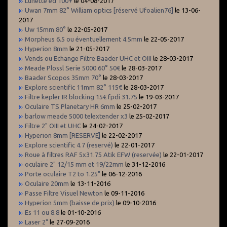
Lunette ed 100+
le 04-08-2017
Uwan 7mm 82° William optics [réservé Ufoalien76]
le 13-06-
2017
Uw 15mm 80°
le 22-05-2017
Morpheus 6.5 ou éventuellement 4.5mm
le 22-05-2017
Hyperion 8mm
le 21-05-2017
Vends ou Echange Filtre Baader UHC et OIII
le 28-03-2017
Meade Plossl Serie 5000 60° 50€
le 28-03-2017
Baader Scopos 35mm 70°
le 28-03-2017
Explore scientific 11mm 82° 115€
le 28-03-2017
Filtre kepler IR blocking 15€ fpdi 31.75
le 19-03-2017
Oculaire TS Planetary HR 6mm
le 25-02-2017
barlow meade 5000 telextender x3
le 25-02-2017
Filtre 2" OIII et UHC
le 24-02-2017
Hyperion 8mm [RESERVE]
le 22-02-2017
Explore scientific 4.7 (reservé)
le 22-01-2017
Roue à filtres RAF 5x31.75 Atik EFW (reservée)
le 22-01-2017
oculaire 2" 12/15 mm et 19/22mm
le 31-12-2016
Porte oculaire T2 to 1.25"
le 06-12-2016
Oculaire 20mm
le 13-11-2016
Passe Filtre Visuel Newton
le 09-11-2016
Hyperion 5mm (baisse de prix)
le 09-10-2016
Es 11 ou 8.8
le 01-10-2016
Laser 2"
le 27-09-2016