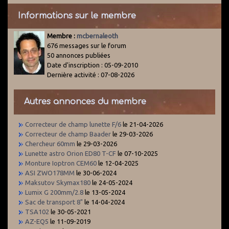
Informations sur le membre
Membre :
mcbernaleoth
676 messages sur le forum
50 annonces publiées
Date d'inscription : 05-09-2010
Dernière activité : 07-08-2026
Autres annonces du membre
Correcteur de champ lunette F/6
le 21-04-2026
Correcteur de champ Baader
le 29-03-2026
Chercheur 60mm
le 29-03-2026
Lunette astro Orion ED80 T-CF
le 07-10-2025
Monture Ioptron CEM60
le 12-04-2025
ASI ZWO178MM
le 30-06-2024
Maksutov Skymax180
le 24-05-2024
Lumix G 200mm/2.8
le 13-05-2024
Sac de transport 8"
le 14-04-2024
TSA102
le 30-05-2021
AZ-EQ5
le 11-09-2019