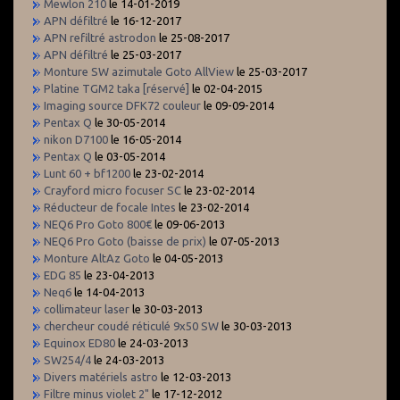
Mewlon 210
le 14-01-2019
APN défiltré
le 16-12-2017
APN refiltré astrodon
le 25-08-2017
APN défiltré
le 25-03-2017
Monture SW azimutale Goto AllView
le 25-03-2017
Platine TGM2 taka [réservé]
le 02-04-2015
Imaging source DFK72 couleur
le 09-09-2014
Pentax Q
le 30-05-2014
nikon D7100
le 16-05-2014
Pentax Q
le 03-05-2014
Lunt 60 + bf1200
le 23-02-2014
Crayford micro focuser SC
le 23-02-2014
Réducteur de focale Intes
le 23-02-2014
NEQ6 Pro Goto 800€
le 09-06-2013
NEQ6 Pro Goto (baisse de prix)
le 07-05-2013
Monture AltAz Goto
le 04-05-2013
EDG 85
le 23-04-2013
Neq6
le 14-04-2013
collimateur laser
le 30-03-2013
chercheur coudé réticulé 9x50 SW
le 30-03-2013
Equinox ED80
le 24-03-2013
SW254/4
le 24-03-2013
Divers matériels astro
le 12-03-2013
Filtre minus violet 2"
le 17-12-2012