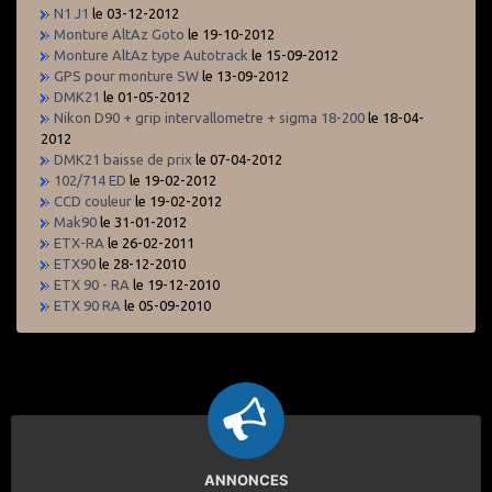
N1 J1
le 03-12-2012
Monture AltAz Goto
le 19-10-2012
Monture AltAz type Autotrack
le 15-09-2012
GPS pour monture SW
le 13-09-2012
DMK21
le 01-05-2012
Nikon D90 + grip intervallometre + sigma 18-200
le 18-04-
2012
DMK21 baisse de prix
le 07-04-2012
102/714 ED
le 19-02-2012
CCD couleur
le 19-02-2012
Mak90
le 31-01-2012
ETX-RA
le 26-02-2011
ETX90
le 28-12-2010
ETX 90 - RA
le 19-12-2010
ETX 90 RA
le 05-09-2010
ANNONCES