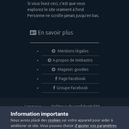
Si vous lisez ceci, c'est que vous
explorez le site vraiment à fond.
Personne ne scrolle jamais jusqu'en bas.
En savoir plus
Mentions légales
A propos de Webastro
Magasin: goodies
Page Facebook
Groupe Facebook
Langue
Politique de confidentialité
Nous contacter
Cookies
Information importante
Copyright © 2020 Webastro
Nous avons placé des
cookies
sur votre appareil pour aider à
Powered by Invision Community
améliorer ce site. Vous pouvez choisir
d’ajuster vos paramètres