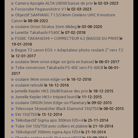
Camera Apogée ALTA U8300 baisse de prix
le 02-03-2023
Focuscube PegasusAstro V1
le 02-03-2023
Objectif SAMYANG T1.5/24mm Cinelens UMC II monture
Canon
le 08-08-2022
oculaire Orion Stratus 5mm 68deg
le 03-08-2020
Lunette Takahashi FS60C
le 07-02-2018
FS60C TAKAHASHI + CORRECTEUR 6.2 (BAISSE DU PRIX!)
le
19-01-2018
Bague T2 canon EOS + Adaptateur photo coulant 2" vers T2
le 12-01-2017
oculaire 9mm orion edge-on (prix en baisse)
le 06-01-2017
Tube conversion Takahashi FS-60C vers FS-60CB
le 06-01-
2017
oculaire 9mm orion edge-on
le 16-12-2016
oculaire reticulé
le 16-12-2016
jumelle Kepler HK5 20x80 baisse des prix
le 18-12-2015
Jumelle Kepler HK5+ trépied lourd
le 11-12-2015
oculaire ORION 5mm Edge-on Planetary
le 09-02-2015
Telescope Skywatcher Black Diamond 150/750
le 08-02-2015
SW 150/750
le 15-12-2014
Téléobjectif Sigma apo 300mm F/D=4
le 25-11-2014
Tube SW 150/750 avec colliers et platine
le 21-10-2014
Téléobjectif 300mm sigma Apo F/D4
le 21-10-2014
Cherche contre poids 5kg pour HEQ5
le 13-09-2014