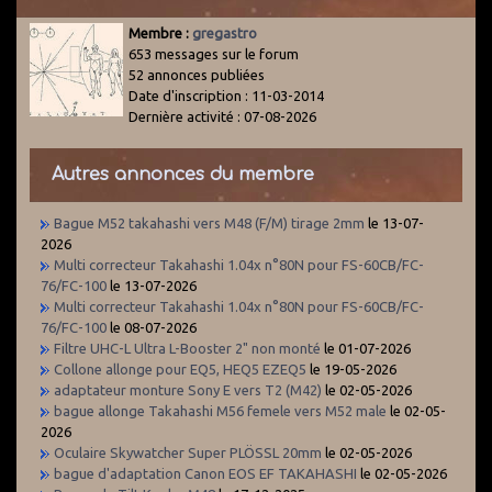
Membre :
gregastro
653 messages sur le forum
52 annonces publiées
Date d'inscription : 11-03-2014
Dernière activité : 07-08-2026
Autres annonces du membre
Bague M52 takahashi vers M48 (F/M) tirage 2mm
le 13-07-
2026
Multi correcteur Takahashi 1.04x n°80N pour FS-60CB/FC-
76/FC-100
le 13-07-2026
Multi correcteur Takahashi 1.04x n°80N pour FS-60CB/FC-
76/FC-100
le 08-07-2026
Filtre UHC-L Ultra L-Booster 2" non monté
le 01-07-2026
Collone allonge pour EQ5, HEQ5 EZEQ5
le 19-05-2026
adaptateur monture Sony E vers T2 (M42)
le 02-05-2026
bague allonge Takahashi M56 femele vers M52 male
le 02-05-
2026
Oculaire Skywatcher Super PLÖSSL 20mm
le 02-05-2026
bague d'adaptation Canon EOS EF TAKAHASHI
le 02-05-2026