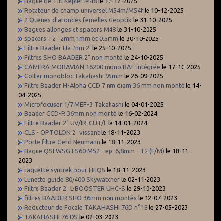
Bague de Tilt Kepler M48
le 17-12-2025
Rotateur de champ universel M54m/M54f
le 10-12-2025
2 Queues d'arondes femelles Geoptik
le 31-10-2025
Bagues allonges et spacers M48
le 31-10-2025
spacers T2 : 2mm,1mm et 0.5mm
le 30-10-2025
Filtre Baader Ha 7nm 2'
le 25-10-2025
Filtres SHO BAADER 2" non monté
le 24-10-2025
CAMERA MORAVIAN 16200 mono RAF intégrée
le 17-10-2025
Collier monobloc Takahashi 95mm
le 26-09-2025
Filtre Baader H-Alpha CCD 7 nm diam 36 mm non monté
le 14-
04-2025
Microfocuser 1/7 MEF-3 Takahashi
le 04-01-2025
Baader CCD-R 36mm non monté
le 16-02-2024
Filtre Baader 2" UV/IR-CUT/L
le 14-01-2024
CLS - OPTOLON 2" vissant
le 18-11-2023
Porte filtre Gerd Neumann
le 18-11-2023
Bague QSI WSG FS60 M52 - ep. 6,8mm - T2 (F/M)
le 18-11-
2023
raquette syntrek pour HEQ5
le 18-11-2023
Lunette guide 80/400 Skywatcher
le 02-11-2023
Filtre Baader 2" L-BOOSTER UHC-S
le 29-10-2023
filtres BAADER SHO 36mm non montés
le 12-07-2023
Reducteur de Focale TAKAHASHI 76D n°18
le 27-05-2023
TAKAHASHI 76 DS
le 02-03-2023