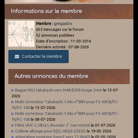
Informations sur le membre
Membre :
gregastro
653 messages sur le forum
52 annonces publiées
Date d'inscription : 11-03-2014
Dernière activité : 07-08-2026
Contacter le membre
Autres annonces du membre
Bague M52 takahashi vers M48 (F/M) tirage 2mm
le 13-07-
2026
Multi correcteur Takahashi 1.04x n°80N pour FS-60CB/FC-
76/FC-100
le 13-07-2026
Multi correcteur Takahashi 1.04x n°80N pour FS-60CB/FC-
76/FC-100
le 08-07-2026
Filtre UHC-L Ultra L-Booster 2" non monté
le 01-07-2026
Collone allonge pour EQ5, HEQ5 EZEQ5
le 19-05-2026
adaptateur monture Sony E vers T2 (M42)
le 02-05-2026