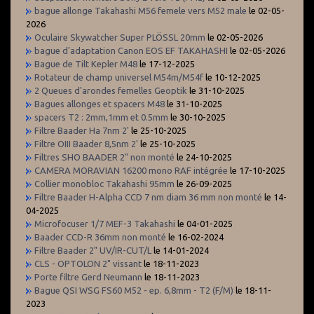
bague allonge Takahashi M56 femele vers M52 male
le 02-05-
2026
Oculaire Skywatcher Super PLÖSSL 20mm
le 02-05-2026
bague d'adaptation Canon EOS EF TAKAHASHI
le 02-05-2026
Bague de Tilt Kepler M48
le 17-12-2025
Rotateur de champ universel M54m/M54f
le 10-12-2025
2 Queues d'arondes femelles Geoptik
le 31-10-2025
Bagues allonges et spacers M48
le 31-10-2025
spacers T2 : 2mm,1mm et 0.5mm
le 30-10-2025
Filtre Baader Ha 7nm 2'
le 25-10-2025
Filtre OIII Baader 8,5nm 2'
le 25-10-2025
Filtres SHO BAADER 2" non monté
le 24-10-2025
CAMERA MORAVIAN 16200 mono RAF intégrée
le 17-10-2025
Collier monobloc Takahashi 95mm
le 26-09-2025
Filtre Baader H-Alpha CCD 7 nm diam 36 mm non monté
le 14-
04-2025
Microfocuser 1/7 MEF-3 Takahashi
le 04-01-2025
Baader CCD-R 36mm non monté
le 16-02-2024
Filtre Baader 2" UV/IR-CUT/L
le 14-01-2024
CLS - OPTOLON 2" vissant
le 18-11-2023
Porte filtre Gerd Neumann
le 18-11-2023
Bague QSI WSG FS60 M52 - ep. 6,8mm - T2 (F/M)
le 18-11-
2023