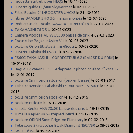
raquette syntrek pour HEQ5
le 18-11-2023
Lunette guide 80/400 Skywatcher
le 02-11-2023
Filtre Baader 2" L-BOOSTER UHC-S
le 29-10-2023
filtres BAADER SHO 36mm non montés
le 12-07-2023
Reducteur de Focale TAKAHASHI 76D n°18
le 27-05-2023
TAKAHASHI 76 DS
le 02-03-2023
Camera Apogée ALTA U8300 baisse de prix
le 02-03-2023
Focuscube PegasusAstro V1
le 02-03-2023
oculaire Orion Stratus 5mm 68deg
le 03-08-2020
Lunette Takahashi FS60C
le 07-02-2018
FS60C TAKAHASHI + CORRECTEUR 6.2 (BAISSE DU PRIX!)
le
19-01-2018
Bague T2 canon EOS + Adaptateur photo coulant 2" vers T2
le 12-01-2017
oculaire 9mm orion edge-on (prix en baisse)
le 06-01-2017
Tube conversion Takahashi FS-60C vers FS-60CB
le 06-01-
2017
oculaire 9mm orion edge-on
le 16-12-2016
oculaire reticulé
le 16-12-2016
jumelle Kepler HK5 20x80 baisse des prix
le 18-12-2015
Jumelle Kepler HK5+ trépied lourd
le 11-12-2015
oculaire ORION 5mm Edge-on Planetary
le 09-02-2015
Telescope Skywatcher Black Diamond 150/750
le 08-02-2015
SW 150/750
le 15-12-2014