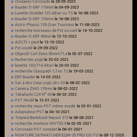
Oculaires Coronado
le 28-09-2023
Baader D-ERF 110mm
le 04-09-2023
Lunette doublet 125 Altair ou TS
le 16-08-2023
Baader D-ERF 130mm
le 16-08-2023
Astro-Physics 130 Gran Tourismo
le 11-08-2023
recherche morceaux de Pst ou Lunt
le 14-10-2022
Baader D-ERF 90mm
le 13-10-2022
AZGTI + pied
le 13-10-2022
Pst oxydé
le 29-09-2022
Objectif Carl Zeiss 85mm f1,4
le 05-07-2022
Recherche azgti
le 30-03-2022
lunette 102/714 Altaïr
le 26-03-2022
recherche Glasspath 1,7 en T2
le 19-03-2022
ERF Baader
le 14-03-2022
Sac à dos Case Logic slrc-20
le 08-02-2022
Caméra ZWO 178 mc
le 08-02-2022
Takahashi C2X N° 60
le 06-02-2022
PST Modif
le 15-01-2022
recherche vieux PST même oxydé.
le 03-01-2022
Adaptateur PST
le 04-10-2021
Trépied Berlebach Report 372
le 08-08-2021
recherche monture SKYTEE II
le 02-05-2021
Coronado PST complet
le 06-01-2021
MONTURE SKYWATCHER EQM-35 PRO GO-TO
le 08-12-2020