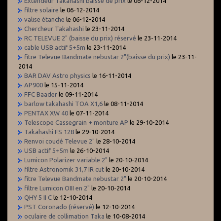
Extendeur Takahashi baisse de prix
le 06-12-2014
filtre solaire
le 06-12-2014
valise étanche
le 06-12-2014
Chercheur Takahashi
le 23-11-2014
RC TELEVUE 2" (baisse du prix) réservé
le 23-11-2014
cable USB actif 5+5m
le 23-11-2014
fitre Televue Bandmate nebustar 2"(baisse du prix)
le 23-11-
2014
BAR DAV Astro physics
le 16-11-2014
AP900
le 15-11-2014
FFC Baader
le 09-11-2014
barlow takahashi TOA X1,6
le 08-11-2014
PENTAX XW 40
le 07-11-2014
Telescope Cassegrain + monture AP
le 29-10-2014
Takahashi FS 128
le 29-10-2014
Renvoi coudé Televue 2"
le 28-10-2014
USB actif 5+5m
le 26-10-2014
Lumicon Polarizer variable 2"
le 20-10-2014
filtre Astronomik 31,7 IR cut
le 20-10-2014
fitre Televue Bandmate nebustar 2"
le 20-10-2014
filtre Lumicon OIII en 2"
le 20-10-2014
QHY 5 II C
le 12-10-2014
PST Coronado (réservé)
le 12-10-2014
oculaire de collimation Taka
le 10-08-2014