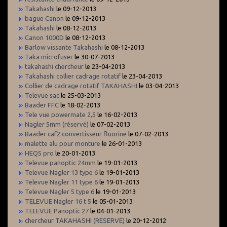
Takahashi
le 09-12-2013
bague Canon
le 09-12-2013
Takahashi
le 08-12-2013
Canon 1000D
le 08-12-2013
Barlow vissante Takahashi
le 08-12-2013
Taka microfuser
le 30-07-2013
takahashi chercheur
le 23-04-2013
Takahashi collier cadrage rotatif
le 23-04-2013
Collier de cadrage rotatif TAKAHASHI
le 03-04-2013
Televue sac
le 25-03-2013
Baader FFC
le 18-02-2013
Tele vue powermate 2,5
le 16-02-2013
Nagler 5mm (réservé)
le 07-02-2013
Baader caf2 convertisseur fluorine
le 07-02-2013
malette alu pour monture
le 26-01-2013
HEQ5 pro
le 20-01-2013
Televue panoptic 24mm
le 19-01-2013
Televue Nagler 13 type 6
le 19-01-2013
Televue Nagler 11 type 6
le 19-01-2013
Televue Nagler 5 type 6
le 19-01-2013
TELEVUE Nagler 16 t 5
le 05-01-2013
TELEVUE Panoptic 27
le 04-01-2013
chercheur TAKAHASHI (RESERVE)
le 20-12-2012