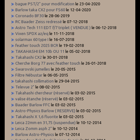
bague PST/2" pour modification
le 23-04-2020
Barlow taka CX2 pour FS60
le 12-04-2020
Coronado BF30
le 28-06-2019
RC Baader Zeiss redressé
le 07-12-2018
Astro Tech 111 EDT f/7 triplet ( VENDUE )
le 06-12-2018
Vixen SPDX az/eq
le 11-11-2018
solarmax 60 type I
le 16-07-2018
feather touch 2025 BCR
le 19-02-2018
TAKAHASHI EM 10b OU 11
le 05-02-2018
Takahashi CX2
le 30-01-2018
Cherche Borg 77 avec feather touch
le 26-01-2018
Swarovski jumelles
le 20-05-2015
Filtre Nébustar
le 06-05-2015
takahashi collimation
le 29-04-2015
Televue 2"
le 08-02-2015
Takahashi chercheur (réservé)
le 03-02-2015
valise étanche (réservé)
le 03-02-2015
Baader Barlow FFC
le 03-02-2015
Astro-Physics Barlow ( RESERVE)
le 03-02-2015
Takahashi X 1,6 fluorite
le 03-02-2015
Leica 22mm en 31,75 (suspendue)
le 10-12-2014
Leica Zomm asph 2"
le 10-12-2014
Barlow Astro-Physics
le 07-12-2014