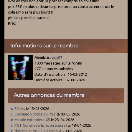
livre en très bon état, le port est compris en colissimo
prix 35€ en plus cadeau surprise pour un constructeur et oui le
colissimo sera plus lourd !!!
photos possible par mail
Prix:
Informations sur le membre
Membre :
cejy07
1999 messages sur le forum
177 annonces publiées
Date d'inscription : 16-03-2012
Dernière activité : 07-08-2026
Autres annonces du membre
Filtres
le 15-05-2026
Coronado corps du PST
le 09-05-2026
Meade extendeur X5
le 23-04-2026
PST Coronado (prix en baisse)
le 18-04-2026
chercheur 7x50 Celestron
le 20-02-2026