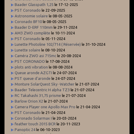
Baader Glasspath 1,25
le 17-12-2025
PST Coronado
le 22-09-2025
Astronomie solaire
le 08-05-2025
Coronado BF10
le 08-05-2025
Baader D-ERF 110mm
le 29-11-2024
AM3 ZWO complète
le 10-11-2024
PST Coronado
le 05-11-2024
Lunette Photoline 102/714 ( Réservée)
le 31-10-2024
Lunette solaire
le 08-10-2024
Caméra ZWO asi 715mc
le 20-08-2024
PST CORONADO
le 17-08-2024
plots anti vibration
le 08-08-2024
Queue aronde AZGTI
le 24-07-2024
PST queue d'aronde
le 24-07-2024
Monture SolarQuest Sky -Watcher
le 21-07-2024
Baader Telecentric H alpha TZ3
le 21-07-2024
RC Takahashi 31,75 prisme
le 21-07-2024
Barlow Orion X2
le 21-07-2024
Camera Player one Apollo Max Pro
le 21-04-2024
PST Coronado
le 21-04-2024
Coronado Solarmax I
le 20-03-2024
feather touch 2015 BCR
le 20-11-2023
Panoptic 24
le 06-10-2023