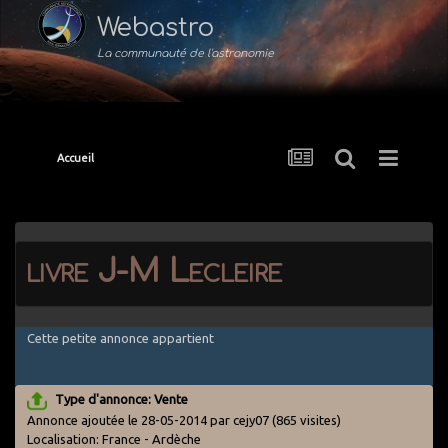
Webastro
La communauté de l'astronomie
Accueil
livre J-M Lecleire
Cette petite annonce appartient
Type d'annonce: Vente
Annonce ajoutée le 28-05-2014 par cejy07
(865 visites)
Localisation: France - Ardèche