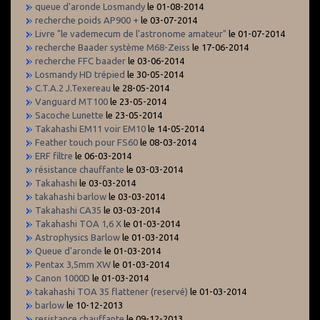
queue d'aronde Losmandy
le 01-08-2014
recherche poids AP900 +
le 03-07-2014
Livre "le vademecum de l'astronome amateur"
le 01-07-2014
recherche Baader système M68-Zeiss
le 17-06-2014
recherche FFC baader
le 03-06-2014
Losmandy HD trépied
le 30-05-2014
C.T.A.2 J.Texereau
le 28-05-2014
Vanguard MT100
le 23-05-2014
Sacoche Lunette
le 23-05-2014
Takahashi EM11 voir EM10
le 14-05-2014
Feather touch pour FS60
le 08-03-2014
ERF filtre
le 06-03-2014
résistance chauffante
le 03-03-2014
Takahashi
le 03-03-2014
takahashi barlow
le 03-03-2014
Takahashi CA35
le 03-03-2014
Takahashi TOA 1,6 X
le 01-03-2014
Astrophysics Barlow
le 01-03-2014
Queue d'aronde
le 01-03-2014
Pentax 3,5mm XW
le 01-03-2014
Canon 1000D
le 01-03-2014
takahashi TOA 35 flattener (reservé)
le 01-03-2014
barlow
le 10-12-2013
resistance chauffante
le 09-12-2013