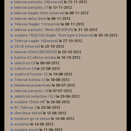
televue panoptic 24(reservé)
le 13-11-2012
televue panoptic 27
le 13-11-2012
televue Nagler 5mm (reservé)
le 08-11-2012
televue delos 6mm
le 08-11-2012
Televue Nagler 11(reservé)
le 08-11-2012
televue panoptic 19mm (RESERVE)
le 31-10-2012
oculaire TELEVUE Nagler 7mm type 6 (réservé)
le 30-10-2012
Televue nagler 16(resevé)
le 27-10-2012
C8 xlt (réservé)
le 20-10-2012
televue 55mm (RESERVE)
le 20-10-2012
barlow X2 ultima vendue
le 16-10-2012
celestron C8
le 08-09-2012
Celestron C8
le 23-08-2012
crayford focuser SC
le 19-08-2012
Televue barlow x3
le 18-08-2012
tetelevue powermate
le 09-07-2012
televue panoptic 19
le 07-07-2012
celestron reducteur F6,3
le 29-06-2012
oculaire 15mm 68°
le 26-06-2012
RC Televue 2
le 20-06-2012
chercheur telrad
le 15-06-2012
monture go to neuve
le 14-06-2012
oculaires
le 14-06-2012
oculaire zoom
le 11-06-2012