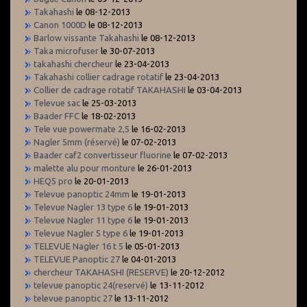
Takahashi
le 08-12-2013
Canon 1000D
le 08-12-2013
Barlow vissante Takahashi
le 08-12-2013
Taka microfuser
le 30-07-2013
takahashi chercheur
le 23-04-2013
Takahashi collier cadrage rotatif
le 23-04-2013
Collier de cadrage rotatif TAKAHASHI
le 03-04-2013
Televue sac
le 25-03-2013
Baader FFC
le 18-02-2013
Tele vue powermate 2,5
le 16-02-2013
Nagler 5mm (réservé)
le 07-02-2013
Baader caf2 convertisseur fluorine
le 07-02-2013
malette alu pour monture
le 26-01-2013
HEQ5 pro
le 20-01-2013
Televue panoptic 24mm
le 19-01-2013
Televue Nagler 13 type 6
le 19-01-2013
Televue Nagler 11 type 6
le 19-01-2013
Televue Nagler 5 type 6
le 19-01-2013
TELEVUE Nagler 16 t 5
le 05-01-2013
TELEVUE Panoptic 27
le 04-01-2013
chercheur TAKAHASHI (RESERVE)
le 20-12-2012
televue panoptic 24(reservé)
le 13-11-2012
televue panoptic 27
le 13-11-2012