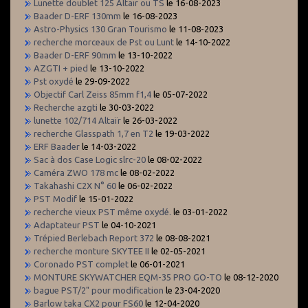
Lunette doublet 125 Altair ou TS
le 16-08-2023
Baader D-ERF 130mm
le 16-08-2023
Astro-Physics 130 Gran Tourismo
le 11-08-2023
recherche morceaux de Pst ou Lunt
le 14-10-2022
Baader D-ERF 90mm
le 13-10-2022
AZGTI + pied
le 13-10-2022
Pst oxydé
le 29-09-2022
Objectif Carl Zeiss 85mm f1,4
le 05-07-2022
Recherche azgti
le 30-03-2022
lunette 102/714 Altaïr
le 26-03-2022
recherche Glasspath 1,7 en T2
le 19-03-2022
ERF Baader
le 14-03-2022
Sac à dos Case Logic slrc-20
le 08-02-2022
Caméra ZWO 178 mc
le 08-02-2022
Takahashi C2X N° 60
le 06-02-2022
PST Modif
le 15-01-2022
recherche vieux PST même oxydé.
le 03-01-2022
Adaptateur PST
le 04-10-2021
Trépied Berlebach Report 372
le 08-08-2021
recherche monture SKYTEE II
le 02-05-2021
Coronado PST complet
le 06-01-2021
MONTURE SKYWATCHER EQM-35 PRO GO-TO
le 08-12-2020
bague PST/2" pour modification
le 23-04-2020
Barlow taka CX2 pour FS60
le 12-04-2020