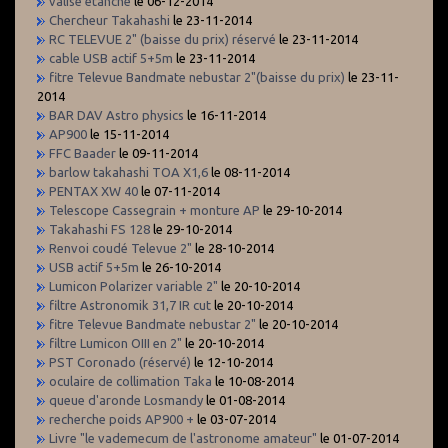
valise étanche
le 06-12-2014
Chercheur Takahashi
le 23-11-2014
RC TELEVUE 2" (baisse du prix) réservé
le 23-11-2014
cable USB actif 5+5m
le 23-11-2014
fitre Televue Bandmate nebustar 2"(baisse du prix)
le 23-11-
2014
BAR DAV Astro physics
le 16-11-2014
AP900
le 15-11-2014
FFC Baader
le 09-11-2014
barlow takahashi TOA X1,6
le 08-11-2014
PENTAX XW 40
le 07-11-2014
Telescope Cassegrain + monture AP
le 29-10-2014
Takahashi FS 128
le 29-10-2014
Renvoi coudé Televue 2"
le 28-10-2014
USB actif 5+5m
le 26-10-2014
Lumicon Polarizer variable 2"
le 20-10-2014
filtre Astronomik 31,7 IR cut
le 20-10-2014
fitre Televue Bandmate nebustar 2"
le 20-10-2014
filtre Lumicon OIII en 2"
le 20-10-2014
PST Coronado (réservé)
le 12-10-2014
oculaire de collimation Taka
le 10-08-2014
queue d'aronde Losmandy
le 01-08-2014
recherche poids AP900 +
le 03-07-2014
Livre "le vademecum de l'astronome amateur"
le 01-07-2014