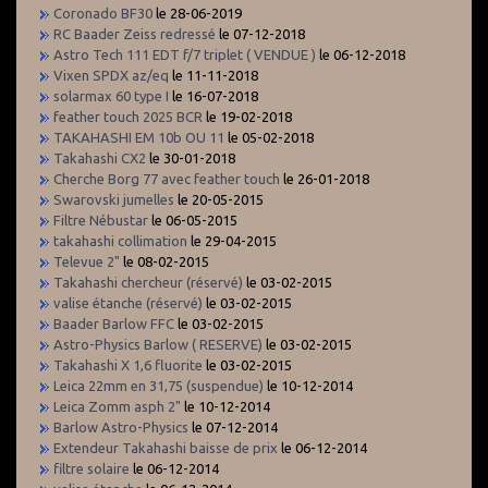
Coronado BF30
le 28-06-2019
RC Baader Zeiss redressé
le 07-12-2018
Astro Tech 111 EDT f/7 triplet ( VENDUE )
le 06-12-2018
Vixen SPDX az/eq
le 11-11-2018
solarmax 60 type I
le 16-07-2018
feather touch 2025 BCR
le 19-02-2018
TAKAHASHI EM 10b OU 11
le 05-02-2018
Takahashi CX2
le 30-01-2018
Cherche Borg 77 avec feather touch
le 26-01-2018
Swarovski jumelles
le 20-05-2015
Filtre Nébustar
le 06-05-2015
takahashi collimation
le 29-04-2015
Televue 2"
le 08-02-2015
Takahashi chercheur (réservé)
le 03-02-2015
valise étanche (réservé)
le 03-02-2015
Baader Barlow FFC
le 03-02-2015
Astro-Physics Barlow ( RESERVE)
le 03-02-2015
Takahashi X 1,6 fluorite
le 03-02-2015
Leica 22mm en 31,75 (suspendue)
le 10-12-2014
Leica Zomm asph 2"
le 10-12-2014
Barlow Astro-Physics
le 07-12-2014
Extendeur Takahashi baisse de prix
le 06-12-2014
filtre solaire
le 06-12-2014