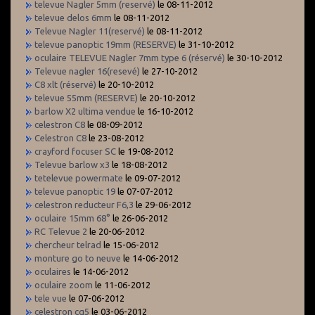
televue Nagler 5mm (reservé)
le 08-11-2012
televue delos 6mm
le 08-11-2012
Televue Nagler 11(reservé)
le 08-11-2012
televue panoptic 19mm (RESERVE)
le 31-10-2012
oculaire TELEVUE Nagler 7mm type 6 (réservé)
le 30-10-2012
Televue nagler 16(resevé)
le 27-10-2012
C8 xlt (réservé)
le 20-10-2012
televue 55mm (RESERVE)
le 20-10-2012
barlow X2 ultima vendue
le 16-10-2012
celestron C8
le 08-09-2012
Celestron C8
le 23-08-2012
crayford focuser SC
le 19-08-2012
Televue barlow x3
le 18-08-2012
tetelevue powermate
le 09-07-2012
televue panoptic 19
le 07-07-2012
celestron reducteur F6,3
le 29-06-2012
oculaire 15mm 68°
le 26-06-2012
RC Televue 2
le 20-06-2012
chercheur telrad
le 15-06-2012
monture go to neuve
le 14-06-2012
oculaires
le 14-06-2012
oculaire zoom
le 11-06-2012
tele vue
le 07-06-2012
celestron cg5
le 03-06-2012