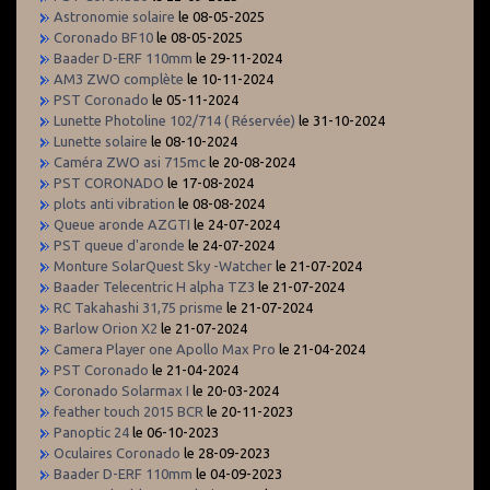
Astronomie solaire
le 08-05-2025
Coronado BF10
le 08-05-2025
Baader D-ERF 110mm
le 29-11-2024
AM3 ZWO complète
le 10-11-2024
PST Coronado
le 05-11-2024
Lunette Photoline 102/714 ( Réservée)
le 31-10-2024
Lunette solaire
le 08-10-2024
Caméra ZWO asi 715mc
le 20-08-2024
PST CORONADO
le 17-08-2024
plots anti vibration
le 08-08-2024
Queue aronde AZGTI
le 24-07-2024
PST queue d'aronde
le 24-07-2024
Monture SolarQuest Sky -Watcher
le 21-07-2024
Baader Telecentric H alpha TZ3
le 21-07-2024
RC Takahashi 31,75 prisme
le 21-07-2024
Barlow Orion X2
le 21-07-2024
Camera Player one Apollo Max Pro
le 21-04-2024
PST Coronado
le 21-04-2024
Coronado Solarmax I
le 20-03-2024
feather touch 2015 BCR
le 20-11-2023
Panoptic 24
le 06-10-2023
Oculaires Coronado
le 28-09-2023
Baader D-ERF 110mm
le 04-09-2023