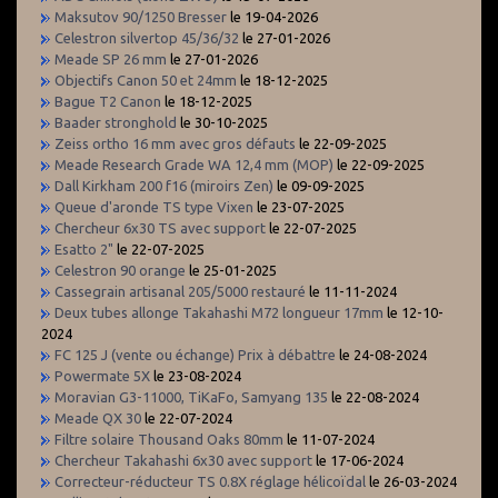
Maksutov 90/1250 Bresser
le 19-04-2026
Celestron silvertop 45/36/32
le 27-01-2026
Meade SP 26 mm
le 27-01-2026
Objectifs Canon 50 et 24mm
le 18-12-2025
Bague T2 Canon
le 18-12-2025
Baader stronghold
le 30-10-2025
Zeiss ortho 16 mm avec gros défauts
le 22-09-2025
Meade Research Grade WA 12,4 mm (MOP)
le 22-09-2025
Dall Kirkham 200 f16 (miroirs Zen)
le 09-09-2025
Queue d'aronde TS type Vixen
le 23-07-2025
Chercheur 6x30 TS avec support
le 22-07-2025
Esatto 2"
le 22-07-2025
Celestron 90 orange
le 25-01-2025
Cassegrain artisanal 205/5000 restauré
le 11-11-2024
Deux tubes allonge Takahashi M72 longueur 17mm
le 12-10-
2024
FC 125 J (vente ou échange) Prix à débattre
le 24-08-2024
Powermate 5X
le 23-08-2024
Moravian G3-11000, TiKaFo, Samyang 135
le 22-08-2024
Meade QX 30
le 22-07-2024
Filtre solaire Thousand Oaks 80mm
le 11-07-2024
Chercheur Takahashi 6x30 avec support
le 17-06-2024
Correcteur-réducteur TS 0.8X réglage hélicoïdal
le 26-03-2024