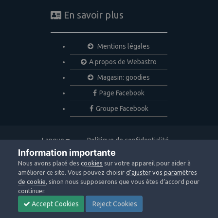
En savoir plus
Mentions légales
A propos de Webastro
Magasin: goodies
Page Facebook
Groupe Facebook
Langue
Politique de confidentialité
Nous contacter
Cookies
Information importante
Copyright © 2020 Webastro
Nous avons placé des
cookies
sur votre appareil pour aider à
Powered by Invision Community
améliorer ce site. Vous pouvez choisir
d’ajuster vos paramètres
de cookie
, sinon nous supposerons que vous êtes d’accord pour
continuer.
Accept Cookies
Reject Cookies