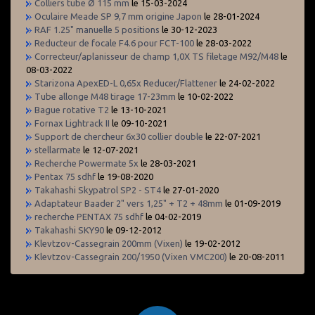
Colliers tube Ø 115 mm
le 15-03-2024
Oculaire Meade SP 9,7 mm origine Japon
le 28-01-2024
RAF 1.25" manuelle 5 positions
le 30-12-2023
Reducteur de focale F4.6 pour FCT-100
le 28-03-2022
Correcteur/aplanisseur de champ 1,0X TS filetage M92/M48
le
08-03-2022
Starizona ApexED-L 0,65x Reducer/Flattener
le 24-02-2022
Tube allonge M48 tirage 17-23mm
le 10-02-2022
Bague rotative T2
le 13-10-2021
Fornax Lightrack II
le 09-10-2021
Support de chercheur 6x30 collier double
le 22-07-2021
stellarmate
le 12-07-2021
Recherche Powermate 5x
le 28-03-2021
Pentax 75 sdhf
le 19-08-2020
Takahashi Skypatrol SP2 - ST4
le 27-01-2020
Adaptateur Baader 2" vers 1,25" + T2 + 48mm
le 01-09-2019
recherche PENTAX 75 sdhf
le 04-02-2019
Takahashi SKY90
le 09-12-2012
Klevtzov-Cassegrain 200mm (Vixen)
le 19-02-2012
Klevtzov-Cassegrain 200/1950 (Vixen VMC200)
le 20-08-2011