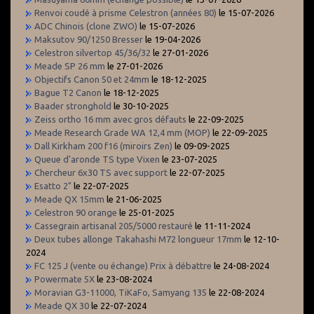
Renvoi coudé à prisme Celestron (années 80)
le 15-07-2026
ADC Chinois (clone ZWO)
le 15-07-2026
Maksutov 90/1250 Bresser
le 19-04-2026
Celestron silvertop 45/36/32
le 27-01-2026
Meade SP 26 mm
le 27-01-2026
Objectifs Canon 50 et 24mm
le 18-12-2025
Bague T2 Canon
le 18-12-2025
Baader stronghold
le 30-10-2025
Zeiss ortho 16 mm avec gros défauts
le 22-09-2025
Meade Research Grade WA 12,4 mm (MOP)
le 22-09-2025
Dall Kirkham 200 f16 (miroirs Zen)
le 09-09-2025
Queue d'aronde TS type Vixen
le 23-07-2025
Chercheur 6x30 TS avec support
le 22-07-2025
Esatto 2"
le 22-07-2025
Meade QX 15mm
le 21-06-2025
Celestron 90 orange
le 25-01-2025
Cassegrain artisanal 205/5000 restauré
le 11-11-2024
Deux tubes allonge Takahashi M72 longueur 17mm
le 12-10-
2024
FC 125 J (vente ou échange) Prix à débattre
le 24-08-2024
Powermate 5X
le 23-08-2024
Moravian G3-11000, TiKaFo, Samyang 135
le 22-08-2024
Meade QX 30
le 22-07-2024