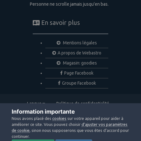
Personne ne scrolle jamais jusqu'en bas.
En savoir plus
Mentions légales
A propos de Webastro
Magasin: goodies
Page Facebook
Groupe Facebook
Langue
Politique de confidentialité
Nous contacter
Cookies
Information importante
Copyright © 2020 Webastro
Nous avons placé des
cookies
sur votre appareil pour aider à
Powered by Invision Community
améliorer ce site. Vous pouvez choisir
d’ajuster vos paramètres
de cookie
, sinon nous supposerons que vous êtes d’accord pour
continuer.