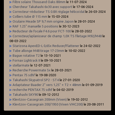
Filtre solaire Thousand Oaks 80mm
le 11-07-2024
Chercheur Takahashi 6x30 avec support
le 17-06-2024
Correcteur-réducteur TS 0.8X réglage hélicoïdal
le 26-03-2024
Colliers tube Ø 115 mm
le 15-03-2024
Oculaire Meade SP 9,7 mm origine Japon
le 28-01-2024
RAF 1.25" manuelle 5 positions
le 30-12-2023
Reducteur de focale F4.6 pour FCT-100
le 28-03-2022
Correcteur/aplanisseur de champ 1,0X TS filetage M92/M48
le
08-03-2022
Starizona ApexED-L 0,65x Reducer/Flattener
le 24-02-2022
Tube allonge M48 tirage 17-23mm
le 10-02-2022
Bague rotative T2
le 13-10-2021
Fornax Lightrack II
le 09-10-2021
stellarmate
le 12-07-2021
Recherche Powermate 5x
le 28-03-2021
Pentax 75 sdhf
le 19-08-2020
Takahashi Skypatrol SP2 - ST4
le 27-01-2020
Adaptateur Baader 2" vers 1,25" + T2 + 48mm
le 01-09-2019
recherche PENTAX 75 sdhf
le 04-02-2019
Takahashi SKY90
le 09-12-2012
Klevtzov-Cassegrain 200mm (Vixen)
le 19-02-2012
Klevtzov-Cassegrain 200/1950 (Vixen VMC200)
le 20-08-2011