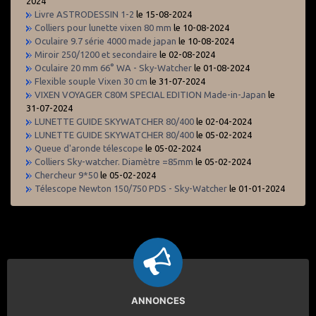
2024
Livre ASTRODESSIN 1-2
le 15-08-2024
Colliers pour lunette vixen 80 mm
le 10-08-2024
Oculaire 9.7 série 4000 made japan
le 10-08-2024
Miroir 250/1200 et secondaire
le 02-08-2024
Oculaire 20 mm 66° WA - Sky-Watcher
le 01-08-2024
Flexible souple Vixen 30 cm
le 31-07-2024
VIXEN VOYAGER C80M SPECIAL EDITION Made-in-Japan
le
31-07-2024
LUNETTE GUIDE SKYWATCHER 80/400
le 02-04-2024
LUNETTE GUIDE SKYWATCHER 80/400
le 05-02-2024
Queue d'aronde télescope
le 05-02-2024
Colliers Sky-watcher. Diamètre =85mm
le 05-02-2024
Chercheur 9*50
le 05-02-2024
Télescope Newton 150/750 PDS - Sky-Watcher
le 01-01-2024
ANNONCES