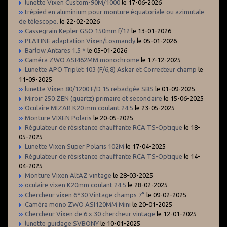
lunette Vixen Custom-90M/1000
le 17-06-2026
trépied en aluminium pour monture équatoriale ou azimutale
de télescope.
le 22-02-2026
Cassegrain Kepler GSO 150mm f/12
le 13-01-2026
PLATINE adaptation Vixen/Losmandy
le 05-01-2026
Barlow Antares 1.5 *
le 05-01-2026
Caméra ZWO ASI462MM monochrome
le 17-12-2025
Lunette APO Triplet 103 (F/6,8) Askar et Correcteur champ
le
11-09-2025
lunette Vixen 80/1200 F/D 15 rebadgée SBS
le 01-09-2025
Miroir 250 ZEN (quartz) primaire et secondaire
le 15-06-2025
Oculaire MIZAR K20 mm coulant 24.5
le 23-05-2025
Monture VIXEN Polaris
le 20-05-2025
Régulateur de résistance chauffante RCA TS-Optique
le 18-
05-2025
Lunette Vixen Super Polaris 102M
le 17-04-2025
Régulateur de résistance chauffante RCA TS-Optique
le 14-
04-2025
Monture Vixen AltAZ vintage
le 28-03-2025
oculaire vixen K20mm coulant 24.5
le 28-02-2025
Chercheur vixen 6*30 Vintage champs 7°
le 09-02-2025
Caméra mono ZWO ASI120MM Mini
le 20-01-2025
Chercheur Vixen de 6 x 30 chercheur vintage
le 12-01-2025
lunette guidage SVBONY
le 10-01-2025