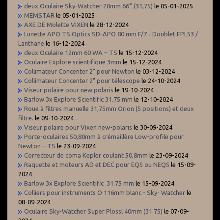
deux Oculaire Sky-Watcher 20mm 66° (31,75)
le 05-01-2025
MEMSTAR
le 05-01-2025
AXE DE Molette VIXEN
le 28-12-2024
Lunette APO TS Optics SD-APO 80 mm F/7 - Doublet FPL53 /
Lanthane
le 16-12-2024
deux Oculaire 12mm 60 WA – TS
le 15-12-2024
Oculaire Explore scientifique 3mm
le 15-12-2024
Collimateur Concenter 2" pour Newton
le 03-12-2024
Collimateur Concenter 2" pour télescope
le 24-10-2024
Viseur polaire pour new polaris
le 19-10-2024
Barlow 3x Explore Scientific 31.75 mm
le 12-10-2024
Roue à filtres manuelle 31,75mm Orion (5 positions) et deux
filtre.
le 09-10-2024
Viseur polaire pour Vixen new-polaris
le 30-09-2024
Porte-oculaires 50,80mm à crémaillère Low-profile pour
Newton – TS
le 23-09-2024
Correcteur de coma Kepler coulant 50,8mm
le 23-09-2024
Raquette et moteurs AD et DEC pour EQ5 ou NEQ5
le 15-09-
2024
Barlow 3x Explore Scientific 31.75 mm
le 15-09-2024
Colliers pour instruments O 116mm blanc - Sky- Watcher
le
08-09-2024
Oculaire Sky-Watcher Super Plössl 40mm (31.75)
le 07-09-