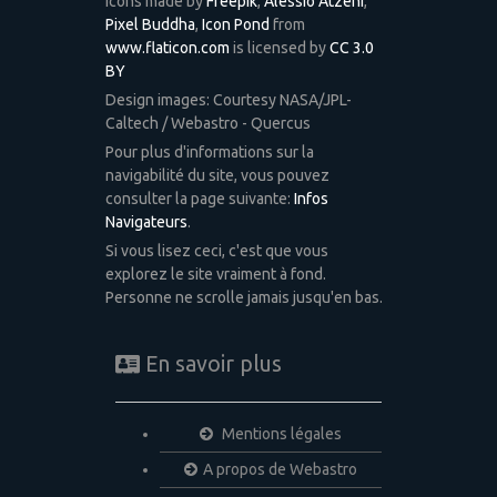
Icons made by
Freepik
,
Alessio Atzeni
,
Pixel Buddha
,
Icon Pond
from
www.flaticon.com
is licensed by
CC 3.0
BY
Design images: Courtesy NASA/JPL-
Caltech / Webastro - Quercus
Pour plus d'informations sur la
navigabilité du site, vous pouvez
consulter la page suivante:
Infos
Navigateurs
.
Si vous lisez ceci, c'est que vous
explorez le site vraiment à fond.
Personne ne scrolle jamais jusqu'en bas.
En savoir plus
Mentions légales
A propos de Webastro