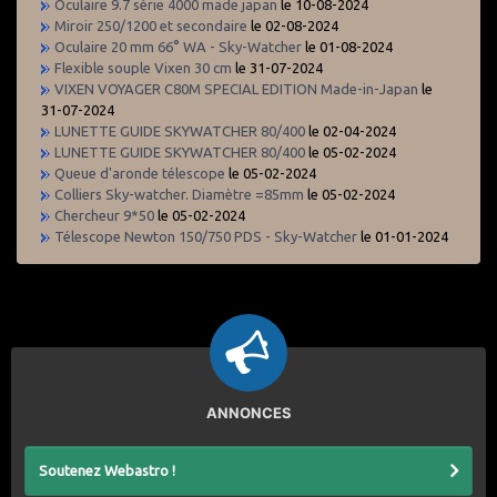
Oculaire 9.7 série 4000 made japan
le 10-08-2024
Miroir 250/1200 et secondaire
le 02-08-2024
Oculaire 20 mm 66° WA - Sky-Watcher
le 01-08-2024
Flexible souple Vixen 30 cm
le 31-07-2024
VIXEN VOYAGER C80M SPECIAL EDITION Made-in-Japan
le
31-07-2024
LUNETTE GUIDE SKYWATCHER 80/400
le 02-04-2024
LUNETTE GUIDE SKYWATCHER 80/400
le 05-02-2024
Queue d'aronde télescope
le 05-02-2024
Colliers Sky-watcher. Diamètre =85mm
le 05-02-2024
Chercheur 9*50
le 05-02-2024
Télescope Newton 150/750 PDS - Sky-Watcher
le 01-01-2024
ANNONCES
Soutenez Webastro !