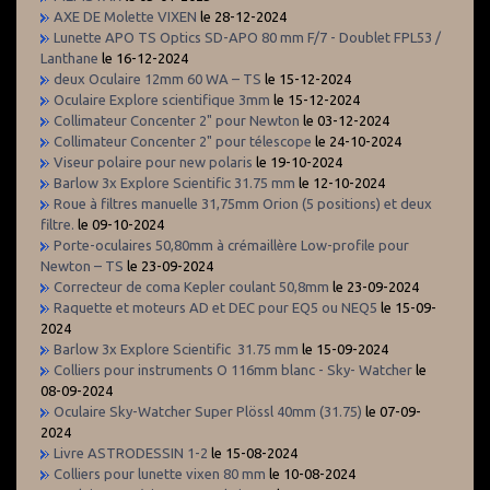
AXE DE Molette VIXEN
le 28-12-2024
Lunette APO TS Optics SD-APO 80 mm F/7 - Doublet FPL53 /
Lanthane
le 16-12-2024
deux Oculaire 12mm 60 WA – TS
le 15-12-2024
Oculaire Explore scientifique 3mm
le 15-12-2024
Collimateur Concenter 2" pour Newton
le 03-12-2024
Collimateur Concenter 2" pour télescope
le 24-10-2024
Viseur polaire pour new polaris
le 19-10-2024
Barlow 3x Explore Scientific 31.75 mm
le 12-10-2024
Roue à filtres manuelle 31,75mm Orion (5 positions) et deux
filtre.
le 09-10-2024
Porte-oculaires 50,80mm à crémaillère Low-profile pour
Newton – TS
le 23-09-2024
Correcteur de coma Kepler coulant 50,8mm
le 23-09-2024
Raquette et moteurs AD et DEC pour EQ5 ou NEQ5
le 15-09-
2024
Barlow 3x Explore Scientific 31.75 mm
le 15-09-2024
Colliers pour instruments O 116mm blanc - Sky- Watcher
le
08-09-2024
Oculaire Sky-Watcher Super Plössl 40mm (31.75)
le 07-09-
2024
Livre ASTRODESSIN 1-2
le 15-08-2024
Colliers pour lunette vixen 80 mm
le 10-08-2024