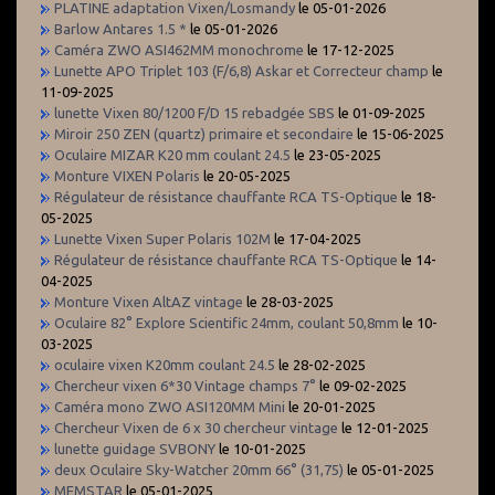
PLATINE adaptation Vixen/Losmandy
le 05-01-2026
Barlow Antares 1.5 *
le 05-01-2026
Caméra ZWO ASI462MM monochrome
le 17-12-2025
Lunette APO Triplet 103 (F/6,8) Askar et Correcteur champ
le
11-09-2025
lunette Vixen 80/1200 F/D 15 rebadgée SBS
le 01-09-2025
Miroir 250 ZEN (quartz) primaire et secondaire
le 15-06-2025
Oculaire MIZAR K20 mm coulant 24.5
le 23-05-2025
Monture VIXEN Polaris
le 20-05-2025
Régulateur de résistance chauffante RCA TS-Optique
le 18-
05-2025
Lunette Vixen Super Polaris 102M
le 17-04-2025
Régulateur de résistance chauffante RCA TS-Optique
le 14-
04-2025
Monture Vixen AltAZ vintage
le 28-03-2025
Oculaire 82° Explore Scientific 24mm, coulant 50,8mm
le 10-
03-2025
oculaire vixen K20mm coulant 24.5
le 28-02-2025
Chercheur vixen 6*30 Vintage champs 7°
le 09-02-2025
Caméra mono ZWO ASI120MM Mini
le 20-01-2025
Chercheur Vixen de 6 x 30 chercheur vintage
le 12-01-2025
lunette guidage SVBONY
le 10-01-2025
deux Oculaire Sky-Watcher 20mm 66° (31,75)
le 05-01-2025
MEMSTAR
le 05-01-2025