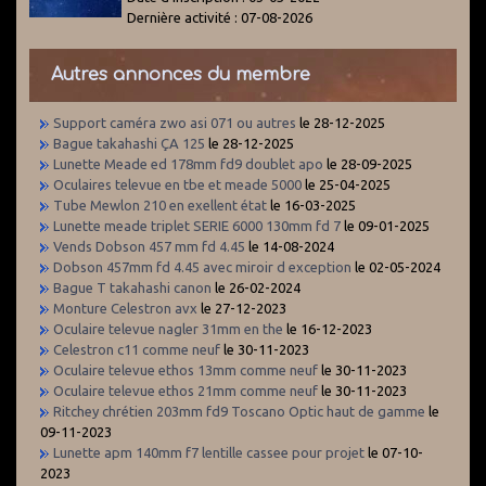
Dernière activité : 07-08-2026
Autres annonces du membre
Support caméra zwo asi 071 ou autres
le 28-12-2025
Bague takahashi ÇA 125
le 28-12-2025
Lunette Meade ed 178mm fd9 doublet apo
le 28-09-2025
Oculaires televue en tbe et meade 5000
le 25-04-2025
Tube Mewlon 210 en exellent état
le 16-03-2025
Lunette meade triplet SERIE 6000 130mm fd 7
le 09-01-2025
Vends Dobson 457 mm fd 4.45
le 14-08-2024
Dobson 457mm fd 4.45 avec miroir d exception
le 02-05-2024
Bague T takahashi canon
le 26-02-2024
Monture Celestron avx
le 27-12-2023
Oculaire televue nagler 31mm en the
le 16-12-2023
Celestron c11 comme neuf
le 30-11-2023
Oculaire televue ethos 13mm comme neuf
le 30-11-2023
Oculaire televue ethos 21mm comme neuf
le 30-11-2023
Ritchey chrétien 203mm fd9 Toscano Optic haut de gamme
le
09-11-2023
Lunette apm 140mm f7 lentille cassee pour projet
le 07-10-
2023