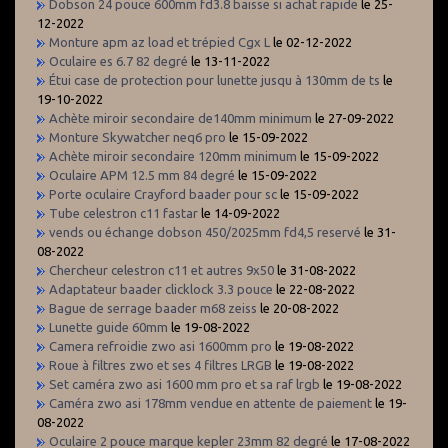
Dobson 24 pouce 600mm fd3.8 baisse si achat rapide
le 25-
12-2022
Monture apm az load et trépied Cgx L
le 02-12-2022
Oculaire es 6.7 82 degré
le 13-11-2022
Étui case de protection pour lunette jusqu à 130mm de ts
le
19-10-2022
Achète miroir secondaire de140mm minimum
le 27-09-2022
Monture Skywatcher neq6 pro
le 15-09-2022
Achète miroir secondaire 120mm minimum
le 15-09-2022
Oculaire APM 12.5 mm 84 degré
le 15-09-2022
Porte oculaire Crayford baader pour sc
le 15-09-2022
Tube celestron c11 fastar
le 14-09-2022
vends ou échange dobson 450/2025mm fd4,5 reservé
le 31-
08-2022
Chercheur celestron c11 et autres 9x50
le 31-08-2022
Adaptateur baader clicklock 3.3 pouce
le 22-08-2022
Bague de serrage baader m68 zeiss
le 20-08-2022
Lunette guide 60mm
le 19-08-2022
Camera refroidie zwo asi 1600mm pro
le 19-08-2022
Roue à filtres zwo et ses 4 filtres LRGB
le 19-08-2022
Set caméra zwo asi 1600 mm pro et sa raf lrgb
le 19-08-2022
Caméra zwo asi 178mm vendue en attente de paiement
le 19-
08-2022
Oculaire 2 pouce marque kepler 23mm 82 degré
le 17-08-2022