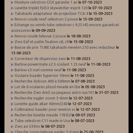
Monture celrstron CGX garantie 1 an
le 07-10-2023
Lunette triplet fpl53 skywatcher esprit 120
le 07-10-2023
Takahashi adaptateur de projection TCA 4
le 15-09-2023
Renvoi coude neuf celestron 2 pouce
le 15-09-2023
Echange ou vends tube celestron c 9.25 HD encore garanti et
accessoires
le 09-09-2023
Renvoi coude televue 2 pouce
le 18-08-2023
Zwo Eaf et patte fixation c8, c9
le 15-08-2023
Baisse de prix TUBE takahashi mewlon 210 avec reducteur
le
13-08-2023
Correcteur de dispersion zwo
le 11-08-2023
Barlow powermate x2.5 coulant 1.25 neuf
le 11-08-2023
Barlow x3 xcel comme neuf
le 11-08-2023
Oculaire baader hyperion 10mm
le 11-08-2023
Recherche dobson 400 à 500mm
le 07-08-2023
Lot de 6 oculaires plossl meade en tbe
le 05-08-2023
Recherche Zwo Am5 ou pegasus astro nyx101
le 31-07-2023
Recherche nagler zoom 3-6mm
le 12-07-2023
Lunette guide altair 60mm/240
le 12-07-2023
Collimateur baader pour newton sc
le 12-07-2023
Recherche lunette meade 178 Éd
le 09-07-2023
Tube celestron C11 made in Usa
le 08-07-2023
Zwo asi 533mc
le 08-07-2023
Cherche zoom televue nagler 3-6 mm
le 25-06-2023