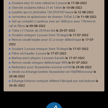
Oculaire elux 32 «mm celestron 2 pouce
le 17-08-2022
Cherche oculaires ethos 21 et 13mm
le 14-08-2022
Lunette apo ts photoline 130 /910 fd7 neuve
le 12-08-2022
correcteur et aplanisseur de champs Tsflat 2,5
le 11-08-2022
Set up complet 2 caméras zwo asi 1600 pro avec 178 mm et
raf et filtres
le 09-08-2022
Tube c11 fastar de 2019 en tbe
le 20-07-2022
Oculaire omegon 2 pouce 5mm 70 degré
le 17-07-2022
Renvoi coudé kepler pour SC à visser diélectrique
le 17-07-
2022
Oculaire 2 pouce omegon 5mm 70 degré
le 17-07-2022
Filtre oiii baader 2 pouce
le 17-07-2022
Barlow astro physics 2 pouces baradv
le 17-07-2022
Renvoi coude omegon diélectrique 99%
le 01-07-2022
Réducteur pour Skywatcher evostar ed100
le 29-06-2022
Vends ou échange lunette Skywatcher ed 100/900 evostar
le
20-06-2022
Échange Dobson compact 400mm fabriqué par sud dobson
le
26-05-2022