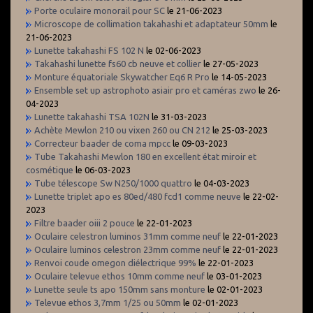
Porte oculaire monorail pour SC
le 21-06-2023
Microscope de collimation takahashi et adaptateur 50mm
le
21-06-2023
Lunette takahashi FS 102 N
le 02-06-2023
Takahashi lunette fs60 cb neuve et collier
le 27-05-2023
Monture équatoriale Skywatcher Eq6 R Pro
le 14-05-2023
Ensemble set up astrophoto asiair pro et caméras zwo
le 26-
04-2023
Lunette takahashi TSA 102N
le 31-03-2023
Achète Mewlon 210 ou vixen 260 ou CN 212
le 25-03-2023
Correcteur baader de coma mpcc
le 09-03-2023
Tube Takahashi Mewlon 180 en excellent état miroir et
cosmétique
le 06-03-2023
Tube télescope Sw N250/1000 quattro
le 04-03-2023
Lunette triplet apo es 80ed/480 fcd1 comme neuve
le 22-02-
2023
Filtre baader oiii 2 pouce
le 22-01-2023
Oculaire celestron luminos 31mm comme neuf
le 22-01-2023
Oculaire luminos celestron 23mm comme neuf
le 22-01-2023
Renvoi coude omegon diélectrique 99%
le 22-01-2023
Oculaire televue ethos 10mm comme neuf
le 03-01-2023
Lunette seule ts apo 150mm sans monture
le 02-01-2023
Televue ethos 3,7mm 1/25 ou 50mm
le 02-01-2023