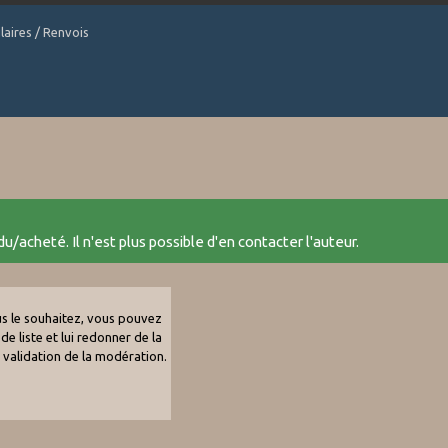
laires / Renvois
u/acheté. Il n'est plus possible d'en contacter l'auteur.
ous le souhaitez, vous pouvez
de liste et lui redonner de la
e validation de la modération.