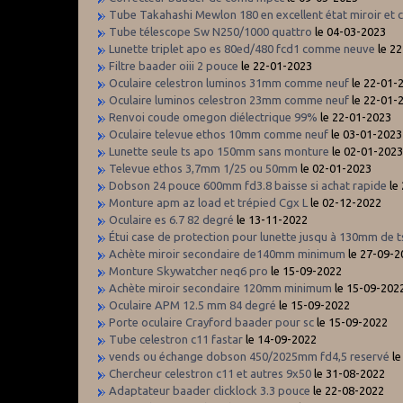
Tube Takahashi Mewlon 180 en excellent état miroir et
Tube télescope Sw N250/1000 quattro
le 04-03-2023
Lunette triplet apo es 80ed/480 fcd1 comme neuve
le 2
Filtre baader oiii 2 pouce
le 22-01-2023
Oculaire celestron luminos 31mm comme neuf
le 22-01-
Oculaire luminos celestron 23mm comme neuf
le 22-01-
Renvoi coude omegon diélectrique 99%
le 22-01-2023
Oculaire televue ethos 10mm comme neuf
le 03-01-2023
Lunette seule ts apo 150mm sans monture
le 02-01-202
Televue ethos 3,7mm 1/25 ou 50mm
le 02-01-2023
Dobson 24 pouce 600mm fd3.8 baisse si achat rapide
le
Monture apm az load et trépied Cgx L
le 02-12-2022
Oculaire es 6.7 82 degré
le 13-11-2022
Étui case de protection pour lunette jusqu à 130mm de t
Achète miroir secondaire de140mm minimum
le 27-09-2
Monture Skywatcher neq6 pro
le 15-09-2022
Achète miroir secondaire 120mm minimum
le 15-09-202
Oculaire APM 12.5 mm 84 degré
le 15-09-2022
Porte oculaire Crayford baader pour sc
le 15-09-2022
Tube celestron c11 fastar
le 14-09-2022
vends ou échange dobson 450/2025mm fd4,5 reservé
le
Chercheur celestron c11 et autres 9x50
le 31-08-2022
Adaptateur baader clicklock 3.3 pouce
le 22-08-2022