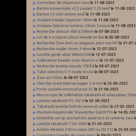
Correcteur de dispersion zwo
le 11-08-2023
Barlow powermate x2.5 coulant 1.25 neuf
le 11-08-2023
Barlow x3 xcel comme neuf
le 11-08-2023
Oculaire baader hyperion 10mm
le 11-08-2023
Oculaire Celestron luminos 23mm 2 pouce
le 11-08-2023
Recherche dobson 400 à 500mm
le 07-08-2023
Lot de 6 oculaires plossl meade en tbe
le 05-08-2023
Recherche Zwo Am5 ou pegasus astro nyx101
le 31-07-
Recherche nagler zoom 3-6mm
le 12-07-2023
Lunette guide altair 60mm/240
le 12-07-2023
Collimateur baader pour newton sc
le 12-07-2023
Recherche lunette meade 178 Éd
le 09-07-2023
Tube celestron C11 made in Usa
le 08-07-2023
Zwo asi 533mc
le 08-07-2023
Cherche zoom televue nagler 3-6 mm
le 25-06-2023
Porte oculaire monorail pour SC
le 21-06-2023
Microscope de collimation takahashi et adaptateur 50
Lunette takahashi FS 102 N
le 02-06-2023
Takahashi lunette fs60 cb neuve et collier
le 27-05-2023
Monture équatoriale Skywatcher Eq6 R Pro
le 14-05-202
Ensemble set up astrophoto asiair pro et caméras zwo
l
Lunette takahashi TSA 102N
le 31-03-2023
Achète Mewlon 210 ou vixen 260 ou CN 212
le 25-03-20
Correcteur baader de coma mpcc
le 09-03-2023