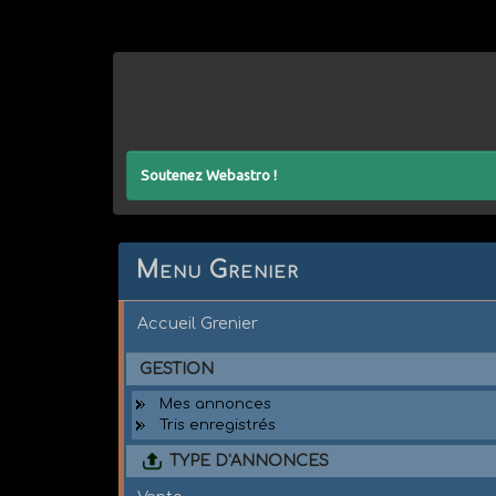
Soutenez Webastro !
Menu Grenier
Accueil Grenier
GESTION
Mes annonces
Tris enregistrés
TYPE D'ANNONCES