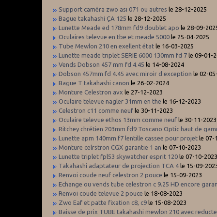
Support caméra zwo asi 071 ou autres
le 28-12-2025
Bague takahashi ÇA 125
le 28-12-2025
Lunette Meade ed 178mm fd9 doublet apo
le 28-09-202
Oculaires televue en tbe et meade 5000
le 25-04-2025
Tube Mewlon 210 en exellent état
le 16-03-2025
Lunette meade triplet SERIE 6000 130mm fd 7
le 09-01-
Vends Dobson 457 mm fd 4.45
le 14-08-2024
Dobson 457mm fd 4.45 avec miroir d exception
le 02-05
Bague T takahashi canon
le 26-02-2024
Monture Celestron avx
le 27-12-2023
Oculaire televue nagler 31mm en the
le 16-12-2023
Celestron c11 comme neuf
le 30-11-2023
Oculaire televue ethos 13mm comme neuf
le 30-11-2023
Ritchey chrétien 203mm fd9 Toscano Optic haut de ga
Lunette apm 140mm f7 lentille cassee pour projet
le 07-
Monture celrstron CGX garantie 1 an
le 07-10-2023
Lunette triplet fpl53 skywatcher esprit 120
le 07-10-202
Takahashi adaptateur de projection TCA 4
le 15-09-202
Renvoi coude neuf celestron 2 pouce
le 15-09-2023
Echange ou vends tube celestron c 9.25 HD encore garan
Renvoi coude televue 2 pouce
le 18-08-2023
Zwo Eaf et patte fixation c8, c9
le 15-08-2023
Baisse de prix TUBE takahashi mewlon 210 avec reduct