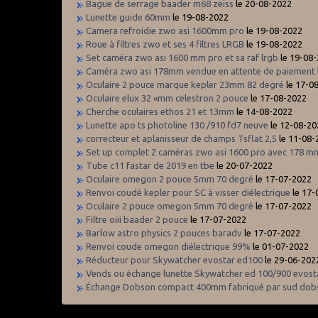
Bague de serrage baader m68 zeiss
le 20-08-2022
Lunette guide 60mm
le 19-08-2022
Camera refroidie zwo asi 1600mm pro
le 19-08-2022
Roue à filtres zwo et ses 4 filtres LRGB
le 19-08-2022
Set caméra zwo asi 1600 mm pro et sa raf lrgb
le 19-08
Caméra zwo asi 178mm vendue en attente de paiement
Oculaire 2 pouce marque kepler 23mm 82 degré
le 17-0
Oculaire elux 32 «mm celestron 2 pouce
le 17-08-2022
Cherche oculaires ethos 21 et 13mm
le 14-08-2022
Lunette apo ts photoline 130 /910 fd7 neuve
le 12-08-2
correcteur et aplanisseur de champs Tsflat 2,5
le 11-08-
Set up complet 2 caméras zwo asi 1600 pro avec 178 mm 
Tube c11 fastar de 2019 en tbe
le 20-07-2022
Oculaire omegon 2 pouce 5mm 70 degré
le 17-07-2022
Renvoi coudé kepler pour SC à visser diélectrique
le 17
Oculaire 2 pouce omegon 5mm 70 degré
le 17-07-2022
Filtre oiii baader 2 pouce
le 17-07-2022
Barlow astro physics 2 pouces baradv
le 17-07-2022
Renvoi coude omegon diélectrique 99%
le 01-07-2022
Réducteur pour Skywatcher evostar ed100
le 29-06-202
Vends ou échange lunette Skywatcher ed 100/900 evos
Échange Dobson compact 400mm fabriqué par sud do