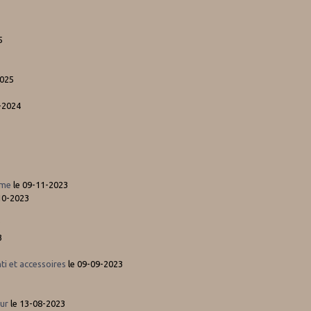
5
2025
-2024
mme
le 09-11-2023
10-2023
3
3
ti et accessoires
le 09-09-2023
eur
le 13-08-2023