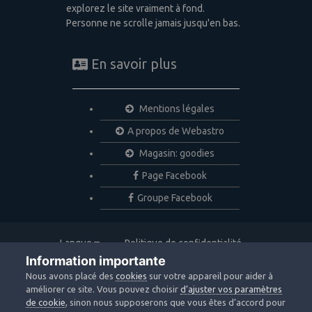
explorez le site vraiment à fond.
Personne ne scrolle jamais jusqu'en bas.
En savoir plus
Mentions légales
A propos de Webastro
Magasin: goodies
Page Facebook
Groupe Facebook
Langue
Politique de confidentialité
Nous contacter
Cookies
Information importante
Copyright © 2020 Webastro
Nous avons placé des
cookies
sur votre appareil pour aider à
Powered by Invision Community
améliorer ce site. Vous pouvez choisir
d’ajuster vos paramètres
de cookie
, sinon nous supposerons que vous êtes d’accord pour