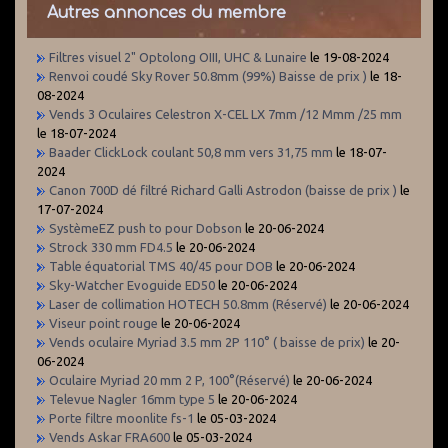
Autres annonces du membre
Filtres visuel 2" Optolong OIII, UHC & Lunaire
le 19-08-2024
Renvoi coudé Sky Rover 50.8mm (99%) Baisse de prix )
le 18-
08-2024
Vends 3 Oculaires Celestron X-CEL LX 7mm /12 Mmm /25 mm
le 18-07-2024
Baader ClickLock coulant 50,8 mm vers 31,75 mm
le 18-07-
2024
Canon 700D dé filtré Richard Galli Astrodon (baisse de prix )
le
17-07-2024
SystèmeEZ push to pour Dobson
le 20-06-2024
Strock 330 mm FD4.5
le 20-06-2024
Table équatorial TMS 40/45 pour DOB
le 20-06-2024
Sky-Watcher Evoguide ED50
le 20-06-2024
Laser de collimation HOTECH 50.8mm (Réservé)
le 20-06-2024
Viseur point rouge
le 20-06-2024
Vends oculaire Myriad 3.5 mm 2P 110° ( baisse de prix)
le 20-
06-2024
Oculaire Myriad 20 mm 2 P, 100°(Réservé)
le 20-06-2024
Televue Nagler 16mm type 5
le 20-06-2024
Porte filtre moonlite fs-1
le 05-03-2024
Vends Askar FRA600
le 05-03-2024