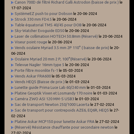
Canon 700D dé filtré Richard Galli Astrodon (baisse de prix )
le
17-07-2024
SystèmeEZ push to pour Dobson
le 20-06-2024
Strock 330 mm FD4.5
le 20-06-2024
Table équatorial TMS 40/45 pour DOB
le 20-06-2024
Sky-Watcher Evoguide ED50
le 20-06-2024
Laser de collimation HOTECH 50.8mm (Réservé)
le 20-06-2024
Viseur point rouge
le 20-06-2024
Vends oculaire Myriad 3.5 mm 2P 110° ( baisse de prix)
le 20-
06-2024
Oculaire Myriad 20 mm 2 P, 100°(Réservé)
le 20-06-2024
Televue Nagler 16mm type 5
le 20-06-2024
Porte filtre moonlite fs-1
le 05-03-2024
Vends Askar FRA600
le 05-03-2024
Vends HEQ5 (Baisse de prix )
le 01-03-2024
Lunette guide Prima Luce Lab 60/240 mm
le 01-03-2024
Platine Geoptik Vixen et Losmandy 170 noire
le 01-03-2024
Caméra ZWO ASI 120 MM-S USB3
le 01-03-2024
Sac de transport Newton 250/1000 Lacerta
le 27-02-2024
Sac de transport pour contrepoids AZE6, EQ6R, HEQ5
le 27-
02-2024
Platine Askar MCP150 pour lunette Askar FRA
le 27-02-2024
(Réservé) Résistance chauffante pour secondaire newton
le
27-02-2024