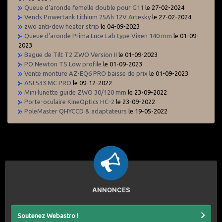
Queue d’aronde femelle double pour G11
le 27-02-2024
Vends Powertank Lithium 25Ah 12V Artesky
le 27-02-2024
zwo anti-dew heater strip
le 04-09-2023
Queue d'aronde Prima Luce Lab type Vixen 140 mm
le 01-09-
2023
Bague de Tilt T2 ZWO Version II
le 01-09-2023
PO Newton TS Low profile
le 01-09-2023
Vente monture AZ-EQ6 PRO baisse de prix
le 01-09-2023
ASI 533 MC PRO
le 09-12-2022
Mini lunette guide ZWO 30/120 mm
le 23-09-2022
Porte-oculaire KineOptics HC-2
le 23-09-2022
PoleMaster QHYCCD & adaptateurs
le 19-05-2022
ANNONCES
Soutenez Webastro !