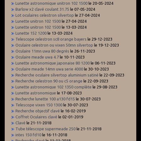
Lunette astronomique unitron 102 1500
le 20-05-2024
Barlow x2 clavé coulant 31.75
le 07-05-2024
Lot oculaires celestron silvertop
le 27-04-2024
Lunette unitron 102 1500
le 27-04-2024
Lunette unitron 102 1500
le 13-03-2024
Lunette 152 1200
le 13-03-2024
Telescope celestron sc8 orange bayers
le 29-12-2023
Oculaire celestron ou vixen 50mn silvertop
le 19-12-2023
Oculaire 11mn uwa 80 degrés
le 26-11-2023
Oculaire meade uwa 4.7
le 10-11-2023
Lunette astronomique japonaise 80 1200
le 06-11-2023
Oculaire meade 14mn uwa serie 4000
le 30-10-2023
Recherche oculaire silvertop aluminium satiné
le 22-09-2023
Recherche celestron 90 ou c5 orange
le 22-09-2023
Lunette astronomique 102 1350 complète
le 29-08-2023
Lunette astronomique
le 17-08-2023
Recherche lunette 100 a130 fd15
le 30-07-2023
Telescope vixen 150 1300
le 30-07-2023
Recherche objectif clavé
le 16-02-2019
Coffret Oculaires clavé
le 02-01-2019
Clavé
le 21-11-2018
Tube télescope supermeade 250
le 21-11-2018
intes 150 fd10
le 16-11-2018
Recherche clavé
le 11-11-2018