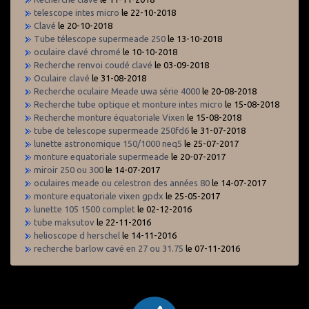
telescope intes micro
le 22-10-2018
Clavé
le 20-10-2018
Tube télescope supermeade 250
le 13-10-2018
oculaire clavé chromé
le 10-10-2018
Recherche renvoi coudé clavé
le 03-09-2018
Oculaire clavé
le 31-08-2018
Recherche oculaire Meade uwa série 4000
le 20-08-2018
Recherche tube optique et monture intes micro
le 15-08-2018
Recherche monture équatoriale Vixen
le 15-08-2018
tube de telescope supermeade 250fd6
le 31-07-2018
lunette astronomique 150/1000 neq5
le 25-07-2017
monture equatoriale supermeade
le 20-07-2017
miroir 250 ou 300
le 14-07-2017
oculaires meade ou celestron des années 80
le 14-07-2017
monture equatoriale vixen gpdx
le 25-05-2017
lunette 105 1500 complet
le 02-12-2016
tube maksutov
le 22-11-2016
helioscope d herschel
le 14-11-2016
recherche barlow cavé en 27 ou 31.75
le 07-11-2016