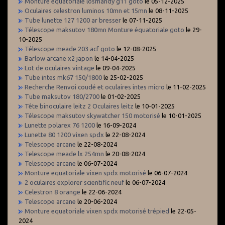
Monture équatoriale losmandy g11 goto
le 05-12-2025
Oculaires celestron luminos 10mn et 15mn
le 08-11-2025
Tube lunette 127 1200 ar bresser
le 07-11-2025
Télescope maksutov 180mn Monture équatoriale goto
le 29-
10-2025
Télescope meade 203 acf goto
le 12-08-2025
Barlow arcane x2 japon
le 14-04-2025
Lot de oculaires vintage
le 09-04-2025
Tube intes mk67 150/1800
le 25-02-2025
Recherche Renvoi coudé et oculaires intes micro
le 11-02-2025
Tube maksutov 180/2700
le 01-02-2025
Tête binoculaire leitz 2 Oculaires leitz
le 10-01-2025
Télescope maksutov skywatcher 150 motorisé
le 10-01-2025
Lunette polarex 76 1200
le 16-09-2024
Lunette 80 1200 vixen spdx
le 22-08-2024
Telescope arcane
le 22-08-2024
Telescope meade lx 254mn
le 20-08-2024
Telescope arcane
le 06-07-2024
Monture equatoriale vixen spdx motorisé
le 06-07-2024
2 oculaires explorer scientific neuf
le 06-07-2024
Celestron 8 orange
le 22-06-2024
Telescope arcane
le 20-06-2024
Monture equatoriale vixen spdx motorisé trépied
le 22-05-
2024