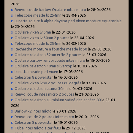
2026
Renvoi coudé barlow Oculaire intes micro
le 28-04-2026
Télescope meade lx 254mn
le 28-04-2026
Lunette solaire h alpha daystar perl vixen monture équatoriale
le 23-04-2026
Oculaire vixen lv 5mn
le 22-04-2026
Oculaire vixen lv 30mn 2 pouces
le 22-04-2026
Télescope meade lx 254mn
le 26-03-2026
Recherche monture a fourche meade lx 50
le 26-03-2026
Oculaire celestron 32mn erfle 2 pouces
le 23-03-2026
Oculaire barlow renvoi coudé intes micro
le 18-03-2026
Oculaire celestron 10mn silvertop
le 18-03-2026
Lunette meade perl vixen
le 17-03-2026
Celestron 8 powerstar
le 16-03-2026
Oculaire vixen lv30 2 pouces 60 degrés
le 13-03-2026
Oculaire celestron ultima 30mn
le 04-03-2026
Renvoi coudé intes micro 2 pouces
le 21-02-2026
Oculaire celestron aluminium satiné des années 80
le 25-01-
2026
Barlow x2 intes micro
le 20-01-2026
Renvoi coudé 2 pouces intes micro
le 20-01-2026
Celestron 8 powerstar
le 19-01-2026
Tube intes micro alter f603
le 29-12-2025