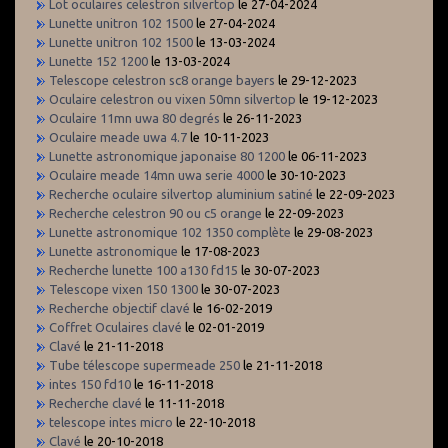
Lot oculaires celestron silvertop
le 27-04-2024
Lunette unitron 102 1500
le 27-04-2024
Lunette unitron 102 1500
le 13-03-2024
Lunette 152 1200
le 13-03-2024
Telescope celestron sc8 orange bayers
le 29-12-2023
Oculaire celestron ou vixen 50mn silvertop
le 19-12-2023
Oculaire 11mn uwa 80 degrés
le 26-11-2023
Oculaire meade uwa 4.7
le 10-11-2023
Lunette astronomique japonaise 80 1200
le 06-11-2023
Oculaire meade 14mn uwa serie 4000
le 30-10-2023
Recherche oculaire silvertop aluminium satiné
le 22-09-2023
Recherche celestron 90 ou c5 orange
le 22-09-2023
Lunette astronomique 102 1350 complète
le 29-08-2023
Lunette astronomique
le 17-08-2023
Recherche lunette 100 a130 fd15
le 30-07-2023
Telescope vixen 150 1300
le 30-07-2023
Recherche objectif clavé
le 16-02-2019
Coffret Oculaires clavé
le 02-01-2019
Clavé
le 21-11-2018
Tube télescope supermeade 250
le 21-11-2018
intes 150 fd10
le 16-11-2018
Recherche clavé
le 11-11-2018
telescope intes micro
le 22-10-2018
Clavé
le 20-10-2018