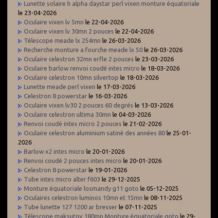
Lunette solaire h alpha daystar perl vixen monture équatoriale
le 23-04-2026
Oculaire vixen lv 5mn
le 22-04-2026
Oculaire vixen lv 30mn 2 pouces
le 22-04-2026
Télescope meade lx 254mn
le 26-03-2026
Recherche monture a fourche meade lx 50
le 26-03-2026
Oculaire celestron 32mn erfle 2 pouces
le 23-03-2026
Oculaire barlow renvoi coudé intes micro
le 18-03-2026
Oculaire celestron 10mn silvertop
le 18-03-2026
Lunette meade perl vixen
le 17-03-2026
Celestron 8 powerstar
le 16-03-2026
Oculaire vixen lv30 2 pouces 60 degrés
le 13-03-2026
Oculaire celestron ultima 30mn
le 04-03-2026
Renvoi coudé intes micro 2 pouces
le 21-02-2026
Oculaire celestron aluminium satiné des années 80
le 25-01-
2026
Barlow x2 intes micro
le 20-01-2026
Renvoi coudé 2 pouces intes micro
le 20-01-2026
Celestron 8 powerstar
le 19-01-2026
Tube intes micro alter f603
le 29-12-2025
Monture équatoriale losmandy g11 goto
le 05-12-2025
Oculaires celestron luminos 10mn et 15mn
le 08-11-2025
Tube lunette 127 1200 ar bresser
le 07-11-2025
Télescope maksutov 180mn Monture équatoriale goto
le 29-