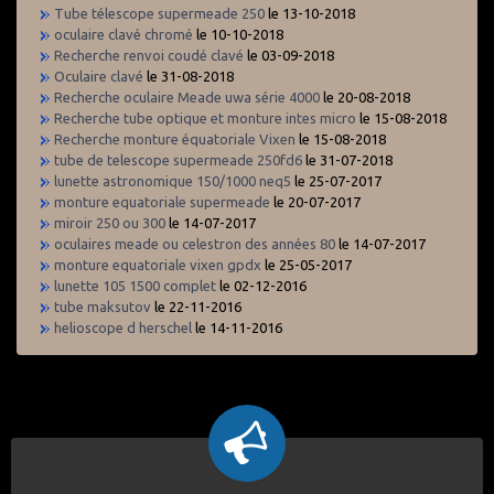
Tube télescope supermeade 250
le 13-10-2018
oculaire clavé chromé
le 10-10-2018
Recherche renvoi coudé clavé
le 03-09-2018
Oculaire clavé
le 31-08-2018
Recherche oculaire Meade uwa série 4000
le 20-08-2018
Recherche tube optique et monture intes micro
le 15-08-2018
Recherche monture équatoriale Vixen
le 15-08-2018
tube de telescope supermeade 250fd6
le 31-07-2018
lunette astronomique 150/1000 neq5
le 25-07-2017
monture equatoriale supermeade
le 20-07-2017
miroir 250 ou 300
le 14-07-2017
oculaires meade ou celestron des années 80
le 14-07-2017
monture equatoriale vixen gpdx
le 25-05-2017
lunette 105 1500 complet
le 02-12-2016
tube maksutov
le 22-11-2016
helioscope d herschel
le 14-11-2016