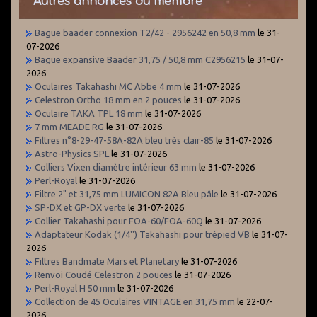
Autres annonces du membre
Bague baader connexion T2/42 - 2956242 en 50,8 mm
le 31-
07-2026
Bague expansive Baader 31,75 / 50,8 mm C2956215
le 31-07-
2026
Oculaires Takahashi MC Abbe 4 mm
le 31-07-2026
Celestron Ortho 18 mm en 2 pouces
le 31-07-2026
Oculaire TAKA TPL 18 mm
le 31-07-2026
7 mm MEADE RG
le 31-07-2026
Filtres n°8-29-47-58A-82A bleu très clair-85
le 31-07-2026
Astro-Physics SPL
le 31-07-2026
Colliers Vixen diamètre intérieur 63 mm
le 31-07-2026
Perl-Royal
le 31-07-2026
Filtre 2" et 31,75 mm LUMICON 82A Bleu pâle
le 31-07-2026
SP-DX et GP-DX verte
le 31-07-2026
Collier Takahashi pour FOA-60/FOA-60Q
le 31-07-2026
Adaptateur Kodak (1/4'') Takahashi pour trépied VB
le 31-07-
2026
Filtres Bandmate Mars et Planetary
le 31-07-2026
Renvoi Coudé Celestron 2 pouces
le 31-07-2026
Perl-Royal H 50 mm
le 31-07-2026
Collection de 45 Oculaires VINTAGE en 31,75 mm
le 22-07-
2026