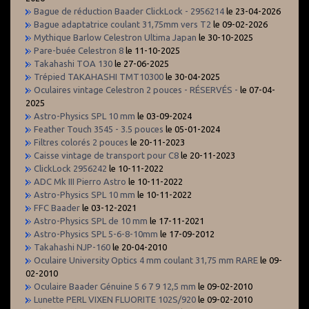
Bague de réduction Baader ClickLock - 2956214
le 23-04-2026
Bague adaptatrice coulant 31,75mm vers T2
le 09-02-2026
Mythique Barlow Celestron Ultima Japan
le 30-10-2025
Pare-buée Celestron 8
le 11-10-2025
Takahashi TOA 130
le 27-06-2025
Trépied TAKAHASHI TMT10300
le 30-04-2025
Oculaires vintage Celestron 2 pouces - RÉSERVÉS -
le 07-04-
2025
Astro-Physics SPL 10 mm
le 03-09-2024
Feather Touch 3545 - 3.5 pouces
le 05-01-2024
Filtres colorés 2 pouces
le 20-11-2023
Caisse vintage de transport pour C8
le 20-11-2023
ClickLock 2956242
le 10-11-2022
ADC Mk III Pierro Astro
le 10-11-2022
Astro-Physics SPL 10 mm
le 10-11-2022
FFC Baader
le 03-12-2021
Astro-Physics SPL de 10 mm
le 17-11-2021
Astro-Physics SPL 5-6-8-10mm
le 17-09-2012
Takahashi NJP-160
le 20-04-2010
Oculaire University Optics 4 mm coulant 31,75 mm RARE
le 09-
02-2010
Oculaire Baader Génuine 5 6 7 9 12,5 mm
le 09-02-2010
Lunette PERL VIXEN FLUORITE 102S/920
le 09-02-2010