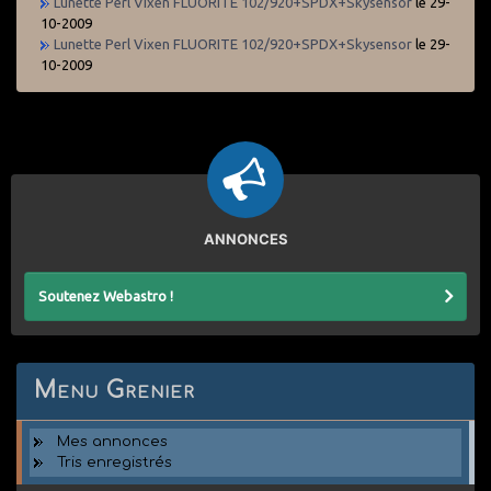
Lunette Perl Vixen FLUORITE 102/920+SPDX+Skysensor
le 29-
10-2009
Lunette Perl Vixen FLUORITE 102/920+SPDX+Skysensor
le 29-
10-2009
ANNONCES
Soutenez Webastro !
Menu Grenier
Mes annonces
Tris enregistrés