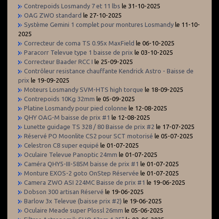
Contrepoids Losmandy 7 et 11 lbs
le 31-10-2025
OAG ZWO standard
le 27-10-2025
Système Gemini 1 complet pour montures Losmandy
le 11-10-
2025
Correcteur de coma TS 0.95x MaxField
le 06-10-2025
Paracorr Televue type 1 baisse de prix
le 03-10-2025
Correcteur Baader RCC I
le 25-09-2025
Contrôleur resistance chauffante Kendrick Astro - Baisse de
prix
le 19-09-2025
Moteurs Losmandy SVM-HTS high torque
le 18-09-2025
Contrepoids 10Kg 32mm
le 05-09-2025
Platine Losmandy pour pied colonne
le 12-08-2025
QHY OAG-M baisse de prix #1
le 12-08-2025
Lunette guidage TS 328 / 80 Baisse de prix #2
le 17-07-2025
Réservé PO Moonlite CS2 pour SCT motorisé
le 05-07-2025
Celestron C8 super equipé
le 01-07-2025
Oculaire Televue Panoptic 24mm
le 01-07-2025
Caméra QHY5-III-585M baisse de prix #1
le 01-07-2025
Monture EXOS-2 goto OnStep Réservée
le 01-07-2025
Camera ZWO ASI 224MC Baisse de prix #1
le 19-06-2025
Dobson 300 artisan Réservé
le 19-06-2025
Barlow 3x Televue (baisse prix #2)
le 19-06-2025
Oculaire Meade super Plossl 26mm
le 05-06-2025