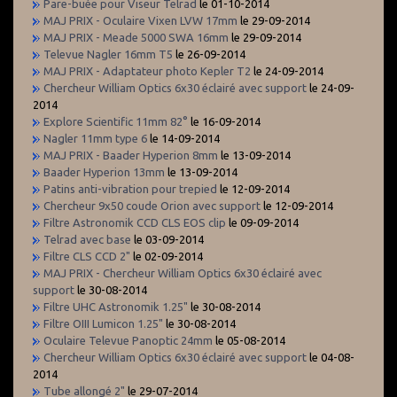
Pare-buée pour Viseur Telrad
le 01-10-2014
MAJ PRIX - Oculaire Vixen LVW 17mm
le 29-09-2014
MAJ PRIX - Meade 5000 SWA 16mm
le 29-09-2014
Televue Nagler 16mm T5
le 26-09-2014
MAJ PRIX - Adaptateur photo Kepler T2
le 24-09-2014
Chercheur William Optics 6x30 éclairé avec support
le 24-09-
2014
Explore Scientific 11mm 82°
le 16-09-2014
Nagler 11mm type 6
le 14-09-2014
MAJ PRIX - Baader Hyperion 8mm
le 13-09-2014
Baader Hyperion 13mm
le 13-09-2014
Patins anti-vibration pour trepied
le 12-09-2014
Chercheur 9x50 coude Orion avec support
le 12-09-2014
Filtre Astronomik CCD CLS EOS clip
le 09-09-2014
Telrad avec base
le 03-09-2014
Filtre CLS CCD 2"
le 02-09-2014
MAJ PRIX - Chercheur William Optics 6x30 éclairé avec
support
le 30-08-2014
Filtre UHC Astronomik 1.25"
le 30-08-2014
Filtre OIII Lumicon 1.25"
le 30-08-2014
Oculaire Televue Panoptic 24mm
le 05-08-2014
Chercheur William Optics 6x30 éclairé avec support
le 04-08-
2014
Tube allongé 2"
le 29-07-2014