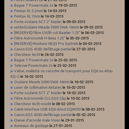
Bague T Powermate 2x
le 19-03-2015
Pentax XL 5.2mm
le 14-03-2015
Pentax XL 7mm
le 14-03-2015
Porte oculaire SCT 2" Kepler
le 09-03-2015
venteOculaire Meade 5000 SWA 16mm
le 09-03-2015
[RESERVE] Filtre UV/IR-cut Baader 1.25"
le 06-03-2015
Filtre Astronomik H-Beta 1.25"
le 05-03-2015
[RESERVE] Monture HEQ5 Pro Syntrek
le 04-03-2015
Canon EOS 450D defiltrage partiel
le 27-02-2015
Chercheur 6x30
le 26-02-2015
Bague T Powermate 2x
le 25-02-2015
Televue Powermate 2x
le 25-02-2015
Valise, mallette ou sacoche de transport pour EQ6 ou Atlas
EQ-G
le 16-02-2015
Oculaire Meade 5000 SWA 16mm
le 16-02-2015
Laser de collimation Antares
le 16-02-2015
Porte oculaire SCT 2" Kepler
le 16-02-2015
Filtre Astronomik CLS EOS Clip
le 10-02-2015
Chercheur 6x30 coudé
le 08-02-2015
Cable Interface USB-EQ6 direct EQMOD
le 08-02-2015
Canon EOS 450D defiltrage partiel
le 05-02-2015
Queue d'aronde male Vixen
le 29-01-2015
Anneaux de guidage
le 27-01-2015