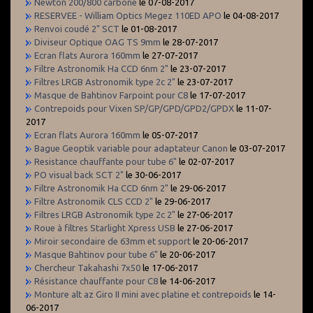
Newton 200/800 carbone
le 07-08-2017
RESERVEE - William Optics Megez 110ED APO
le 04-08-2017
Renvoi coudé 2" SCT
le 01-08-2017
Diviseur Optique OAG TS 9mm
le 28-07-2017
Ecran flats Aurora 160mm
le 27-07-2017
Filtre Astronomik Ha CCD 6nm 2"
le 23-07-2017
Filtres LRGB Astronomik type 2c 2"
le 23-07-2017
Masque de Bahtinov Farpoint pour C8
le 17-07-2017
Contrepoids pour Vixen SP/GP/GPD/GPD2/GPDX
le 11-07-
2017
Ecran flats Aurora 160mm
le 05-07-2017
Bague Geoptik variable pour adaptateur Canon
le 03-07-2017
Resistance chauffante pour tube 6"
le 02-07-2017
PO visual back SCT 2"
le 30-06-2017
Filtre Astronomik Ha CCD 6nm 2"
le 29-06-2017
Filtre Astronomik CLS CCD 2"
le 29-06-2017
Filtres LRGB Astronomik type 2c 2"
le 27-06-2017
Roue à filtres Starlight Xpress USB
le 27-06-2017
Miroir secondaire de 63mm et support
le 20-06-2017
Masque Bahtinov pour tube 6"
le 20-06-2017
Chercheur Takahashi 7x50
le 17-06-2017
Résistance chauffante pour C8
le 14-06-2017
Monture alt az Giro II mini avec platine et contrepoids
le 14-
06-2017