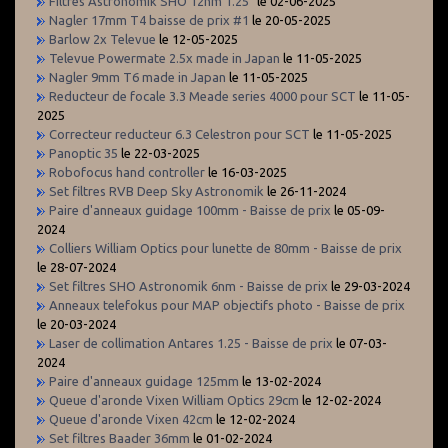
Filtres Astronomik SHO 12nm 1.25"
le 02-06-2025
Nagler 17mm T4 baisse de prix #1
le 20-05-2025
Barlow 2x Televue
le 12-05-2025
Televue Powermate 2.5x made in Japan
le 11-05-2025
Nagler 9mm T6 made in Japan
le 11-05-2025
Reducteur de focale 3.3 Meade series 4000 pour SCT
le 11-05-
2025
Correcteur reducteur 6.3 Celestron pour SCT
le 11-05-2025
Panoptic 35
le 22-03-2025
Robofocus hand controller
le 16-03-2025
Set filtres RVB Deep Sky Astronomik
le 26-11-2024
Paire d'anneaux guidage 100mm - Baisse de prix
le 05-09-
2024
Colliers William Optics pour lunette de 80mm - Baisse de prix
le 28-07-2024
Set filtres SHO Astronomik 6nm - Baisse de prix
le 29-03-2024
Anneaux telefokus pour MAP objectifs photo - Baisse de prix
le 20-03-2024
Laser de collimation Antares 1.25 - Baisse de prix
le 07-03-
2024
Paire d'anneaux guidage 125mm
le 13-02-2024
Queue d'aronde Vixen William Optics 29cm
le 12-02-2024
Queue d'aronde Vixen 42cm
le 12-02-2024
Set filtres Baader 36mm
le 01-02-2024