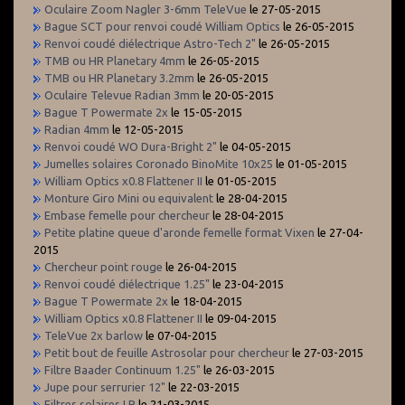
Oculaire Zoom Nagler 3-6mm TeleVue
le 27-05-2015
Bague SCT pour renvoi coudé William Optics
le 26-05-2015
Renvoi coudé diélectrique Astro-Tech 2"
le 26-05-2015
TMB ou HR Planetary 4mm
le 26-05-2015
TMB ou HR Planetary 3.2mm
le 26-05-2015
Oculaire Televue Radian 3mm
le 20-05-2015
Bague T Powermate 2x
le 15-05-2015
Radian 4mm
le 12-05-2015
Renvoi coudé WO Dura-Bright 2"
le 04-05-2015
Jumelles solaires Coronado BinoMite 10x25
le 01-05-2015
William Optics x0.8 Flattener II
le 01-05-2015
Monture Giro Mini ou equivalent
le 28-04-2015
Embase femelle pour chercheur
le 28-04-2015
Petite platine queue d'aronde femelle format Vixen
le 27-04-
2015
Chercheur point rouge
le 26-04-2015
Renvoi coudé diélectrique 1.25"
le 23-04-2015
Bague T Powermate 2x
le 18-04-2015
William Optics x0.8 Flattener II
le 09-04-2015
TeleVue 2x barlow
le 07-04-2015
Petit bout de feuille Astrosolar pour chercheur
le 27-03-2015
Filtre Baader Continuum 1.25"
le 26-03-2015
Jupe pour serrurier 12"
le 22-03-2015
Filtres solaires LB
le 21-03-2015