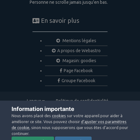
Personne ne scrolle jamais jusqu'en bas.
En savoir plus
Mentions légales
A propos de Webastro
Magasin: goodies
Page Facebook
Groupe Facebook
Langue
Politique de confidentialité
Nous contacter
Cookies
Information importante
Copyright © 2020 Webastro
Nous avons placé des
cookies
sur votre appareil pour aider à
Powered by Invision Community
améliorer ce site. Vous pouvez choisir
d’ajuster vos paramètres
de cookie
, sinon nous supposerons que vous êtes d’accord pour
continuer.