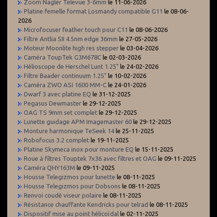
Zoom Nagler Televue 3-6mm
le 11-06-2026
Platine femelle format Losmandy compatible G11
le 08-06-
2026
Microfocuser feather touch pour C11
le 08-06-2026
Filtre Antlia SII 4.5nm edge 36mm
le 27-05-2026
Moteur Moonlite high res stepper
le 03-04-2026
Caméra ToupTek G3M678C
le 02-03-2026
Hélioscope de Herschel Lunt 1.25"
le 24-02-2026
Filtre Baader continuum 1.25"
le 10-02-2026
Caméra ZWO ASI 1600 MM-C
le 24-01-2026
Dwarf 3 avec platine EQ
le 31-12-2025
Pegasus Dewmaster
le 29-12-2025
OAG TS 9mm set complet
le 29-12-2025
Lunette guidage APM Imagemaster 60
le 29-12-2025
Monture harmonique TeSeek 14
le 25-11-2025
Robofocus 3.2 complet
le 19-11-2025
Platine Skymeca inox pour monture EQ
le 15-11-2025
Roue à filtres Touptek 7x36 avec filtres et OAG
le 09-11-2025
Caméra QHY163M
le 09-11-2025
Housse Telegizmos pour lunette
le 08-11-2025
Housse Telegizmos pour Dobsons
le 08-11-2025
Renvoi coudé viseur polaire
le 08-11-2025
Résistance chauffante Kendricks pour telrad
le 08-11-2025
Dispositif mise au point hélicoïdal
le 02-11-2025