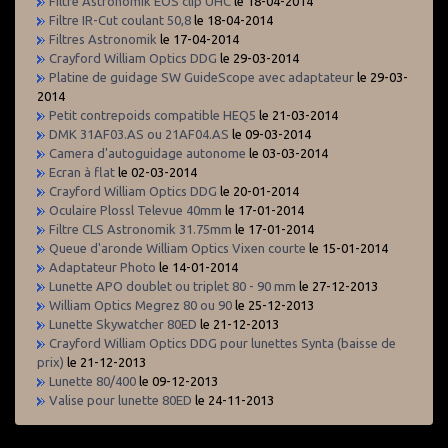
Filtre Astronomik EOS clip UHC
le 18-04-2014
Filtre IR-Cut coulant 50,8
le 18-04-2014
Filtres Astronomik
le 17-04-2014
Crayford William Optics DDG
le 29-03-2014
Platine de guidage SW GuideScope avec adaptateur
le 29-03-
2014
Petit contrepoids compatible HEQ5
le 21-03-2014
DMK 31AF03.AS ou 21AF04.AS
le 09-03-2014
Camera d'autoguidage autonome
le 03-03-2014
Ecran à flat
le 02-03-2014
Crayford William Optics DDG
le 20-01-2014
Oculaire Plossl Televue 40mm
le 17-01-2014
Filtre CLS Astronomik 31.75mm
le 17-01-2014
Queue d'aronde William Optics Vixen courte
le 15-01-2014
Adaptateur Photo
le 14-01-2014
Lunette APO doublet ou triplet 80 - 90 mm
le 27-12-2013
William Optics Megrez 80 ou 90
le 25-12-2013
Lunette Skywatcher 80ED
le 21-12-2013
Crayford William Optics DDG pour lunettes Synta (baisse de
prix)
le 21-12-2013
Lunette 80/400
le 09-12-2013
Valise pour lunette 80ED
le 24-11-2013