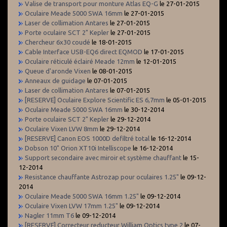
Valise de transport pour monture Atlas EQ-G
le 27-01-2015
Oculaire Meade 5000 SWA 16mm
le 27-01-2015
Laser de collimation Antares
le 27-01-2015
Porte oculaire SCT 2" Kepler
le 27-01-2015
Chercheur 6x30 coudé
le 18-01-2015
Cable Interface USB-EQ6 direct EQMOD
le 17-01-2015
Oculaire réticulé éclairé Meade 12mm
le 12-01-2015
Queue d'aronde Vixen
le 08-01-2015
Anneaux de guidage
le 07-01-2015
Laser de collimation Antares
le 07-01-2015
[RESERVE] Oculaire Explore Scientific ES 6,7mm
le 05-01-2015
Oculaire Meade 5000 SWA 16mm
le 30-12-2014
Porte oculaire SCT 2" Kepler
le 29-12-2014
Oculaire Vixen LVW 8mm
le 29-12-2014
[RESERVE] Canon EOS 1000D defiltré total
le 16-12-2014
Dobson 10" Orion XT10i Intelliscope
le 16-12-2014
Support secondaire avec miroir et système chauffant
le 15-
12-2014
Resistance chauffante Astrozap pour oculaires 1.25"
le 09-12-
2014
Oculaire Meade 5000 SWA 16mm 1.25"
le 09-12-2014
Oculaire Vixen LVW 17mm 1.25"
le 09-12-2014
Nagler 11mm T6
le 09-12-2014
[RESERVE] Correcteur reducteur William Optics type 2
le 07-