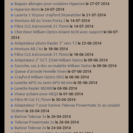
Bagues allonges pour oculaires Hyperion
le 27-07-2014
Hyperion 8mm
le 24-07-2014
Lacerta 1:10 pour crayford Skywatcher
le 21-07-2014
Monture Alt Az Vixen Porta 2
le 14-07-2014
Filtre CLS Astronomik 31.75mm
le 14-07-2014
Chercheur William Optics éclairé 6x30 avec support
le 04-07-
2014
Adaptateur photo Kepler 2" vers T2
le 23-06-2014
Monture Alt / Az
le 18-06-2014
Filtre CLS Astronomik 31.75mm
le 18-06-2014
Adaptateur 2" SCT ZS66 William Optics
le 09-06-2014
Sacoche, sac à dos ou malette William Optics
le 09-06-2014
Queue d'aronde femelle Vixen
le 07-06-2014
Crayford William Optics DDG
le 06-06-2014
Lunette APO ou semi-APO 66 mm
le 05-06-2014
Lunette Kepler 80/400
le 04-06-2014
Viseur polaire pour HEQ5
le 01-06-2014
Filtre IR Cut 31,75mm
le 30-04-2014
Adaptateur T pour barlow Televue Powermate 2x au coulant
50.8mm
le 26-04-2014
Barlow Televue 3x
le 26-04-2014
Televue Powermate 2x
le 26-04-2014
Barlow Televue 2x
le 24-04-2014