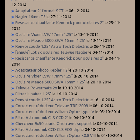
12-2014
Adaptateur 2" format SCT
le 06-12-2014
Nagler 16mm T5
le 27-11-2014
Resistance chauffante Kendrick pour oculaires 2"
le 25-11-
2014
Oculaire Vixen LVW 17mm 1.25"
le 13-11-2014
Oculaire Meade 5000 SWA 16mm 1.25"
le 13-11-2014
Renvoi coudé 1.25" Astro Tech Dielectric
le 06-11-2014
[annulé] Lot 2x oculaires Televue Nagler
le 04-11-2014
Resistance chauffante Kendrick pour oculaires 2"
le 04-11-
2014
Adaptateur photo Kepler T2
le 20-10-2014
Oculaire Vixen LVW 17mm 1.25"
le 20-10-2014
Oculaire Meade 5000 SWA 16mm 1.25"
le 20-10-2014
Televue Powermate 2x
le 19-10-2014
Filtres lunaires 1.25"
le 16-10-2014
Renvoi coudé 1.25" Astro Tech Dielectric
le 16-10-2014
Correcteur réducteur Televue TRF-2008
le 06-10-2014
Correcteur réducteur William Optics type IV
le 05-10-2014
Filtre Astronomik CLS CCD 2"
le 04-10-2014
Chercheur 9x50 coude Orion avec support
le 04-10-2014
Filtre Astronomik CCD CLS EOS clip
le 04-10-2014
Correcteur réducteur William Optics x0.8 V.III
le 04-10-2014