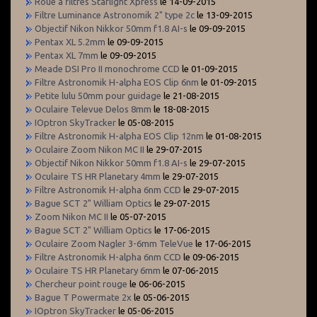
Roue à filtres Starlight Xpress
le 14-09-2015
Filtre Luminance Astronomik 2" type 2c
le 13-09-2015
Objectif Nikon Nikkor 50mm f1.8 AI-s
le 09-09-2015
Pentax XL 5.2mm
le 09-09-2015
Pentax XL 7mm
le 09-09-2015
Meade DSI Pro II monochrome CCD
le 01-09-2015
Filtre Astronomik H-alpha EOS Clip 6nm
le 01-09-2015
Petite lulu 50mm pour guidage
le 21-08-2015
Oculaire Televue Delos 8mm
le 18-08-2015
IOptron SkyTracker
le 05-08-2015
Filtre Astronomik H-alpha EOS Clip 12nm
le 01-08-2015
Oculaire Zoom Nikon MC II
le 29-07-2015
Objectif Nikon Nikkor 50mm f1.8 AI-s
le 29-07-2015
Oculaire TS HR Planetary 4mm
le 29-07-2015
Filtre Astronomik H-alpha 6nm CCD
le 29-07-2015
Bague SCT 2" William Optics
le 29-07-2015
Zoom Nikon MC II
le 05-07-2015
Bague SCT 2" William Optics
le 17-06-2015
Oculaire Zoom Nagler 3-6mm TeleVue
le 17-06-2015
Filtre Astronomik H-alpha 6nm CCD
le 09-06-2015
Oculaire TS HR Planetary 6mm
le 07-06-2015
Chercheur point rouge
le 06-06-2015
Bague T Powermate 2x
le 05-06-2015
IOptron SkyTracker
le 05-06-2015