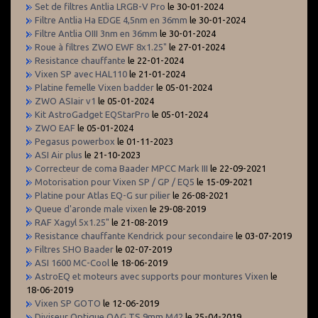
Set de filtres Antlia LRGB-V Pro
le 30-01-2024
Filtre Antlia Ha EDGE 4,5nm en 36mm
le 30-01-2024
Filtre Antlia OIII 3nm en 36mm
le 30-01-2024
Roue à filtres ZWO EWF 8x1.25"
le 27-01-2024
Resistance chauffante
le 22-01-2024
Vixen SP avec HAL110
le 21-01-2024
Platine femelle Vixen badder
le 05-01-2024
ZWO ASIair v1
le 05-01-2024
Kit AstroGadget EQStarPro
le 05-01-2024
ZWO EAF
le 05-01-2024
Pegasus powerbox
le 01-11-2023
ASI Air plus
le 21-10-2023
Correcteur de coma Baader MPCC Mark III
le 22-09-2021
Motorisation pour Vixen SP / GP / EQ5
le 15-09-2021
Platine pour Atlas EQ-G sur pilier
le 26-08-2021
Queue d'aronde male vixen
le 29-08-2019
RAF Xagyl 5x1.25"
le 21-08-2019
Resistance chauffante Kendrick pour secondaire
le 03-07-2019
Filtres SHO Baader
le 02-07-2019
ASI 1600 MC-Cool
le 18-06-2019
AstroEQ et moteurs avec supports pour montures Vixen
le
18-06-2019
Vixen SP GOTO
le 12-06-2019
Diviseur Optique OAG TS 9mm M42
le 25-04-2019