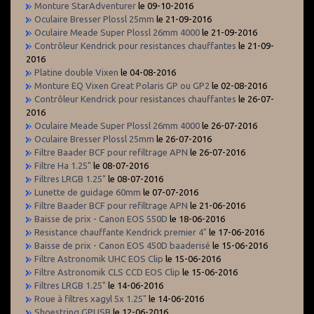
Monture StarAdventurer
le 09-10-2016
Oculaire Bresser Plossl 25mm
le 21-09-2016
Oculaire Meade Super Plossl 26mm 4000
le 21-09-2016
Contrôleur Kendrick pour resistances chauffantes
le 21-09-
2016
Platine double Vixen
le 04-08-2016
Monture EQ Vixen Great Polaris GP ou GP2
le 02-08-2016
Contrôleur Kendrick pour resistances chauffantes
le 26-07-
2016
Oculaire Meade Super Plossl 26mm 4000
le 26-07-2016
Oculaire Bresser Plossl 25mm
le 26-07-2016
Filtre Baader BCF pour refiltrage APN
le 26-07-2016
Filtre Ha 1.25"
le 08-07-2016
Filtres LRGB 1.25"
le 08-07-2016
Lunette de guidage 60mm
le 07-07-2016
Filtre Baader BCF pour refiltrage APN
le 21-06-2016
Baisse de prix - Canon EOS 550D
le 18-06-2016
Resistance chauffante Kendrick premier 4"
le 17-06-2016
Baisse de prix - Canon EOS 450D baaderisé
le 15-06-2016
Filtre Astronomik UHC EOS Clip
le 15-06-2016
Filtre Astronomik CLS CCD EOS Clip
le 15-06-2016
Filtres LRGB 1.25"
le 14-06-2016
Roue à filtres xagyl 5x 1.25"
le 14-06-2016
Shoestring GPUSB
le 12-06-2016