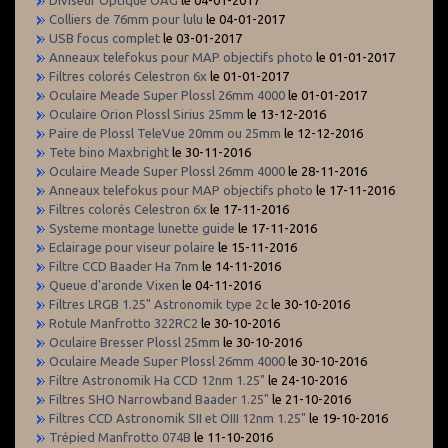
Colliers de 76mm pour lulu
le 04-01-2017
USB focus complet
le 03-01-2017
Anneaux telefokus pour MAP objectifs photo
le 01-01-2017
Filtres colorés Celestron 6x
le 01-01-2017
Oculaire Meade Super Plossl 26mm 4000
le 01-01-2017
Oculaire Orion Plossl Sirius 25mm
le 13-12-2016
Paire de Plossl TeleVue 20mm ou 25mm
le 12-12-2016
Tete bino Maxbright
le 30-11-2016
Oculaire Meade Super Plossl 26mm 4000
le 28-11-2016
Anneaux telefokus pour MAP objectifs photo
le 17-11-2016
Filtres colorés Celestron 6x
le 17-11-2016
Systeme montage lunette guide
le 17-11-2016
Eclairage pour viseur polaire
le 15-11-2016
Filtre CCD Baader Ha 7nm
le 14-11-2016
Queue d'aronde Vixen
le 04-11-2016
Filtres LRGB 1.25" Astronomik type 2c
le 30-10-2016
Rotule Manfrotto 322RC2
le 30-10-2016
Oculaire Bresser Plossl 25mm
le 30-10-2016
Oculaire Meade Super Plossl 26mm 4000
le 30-10-2016
Filtre Astronomik Ha CCD 12nm 1.25"
le 24-10-2016
Filtres SHO Narrowband Baader 1.25"
le 21-10-2016
Filtres CCD Astronomik SII et OIII 12nm 1.25"
le 19-10-2016
Trépied Manfrotto 074B
le 11-10-2016