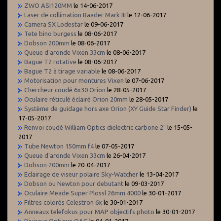
ZWO ASI120MM
le 14-06-2017
Laser de collimation Baader Mark III
le 12-06-2017
Camera SX Lodestar
le 09-06-2017
Tete bino burgess
le 08-06-2017
Dobson 200mm
le 08-06-2017
Queue d'aronde Vixen 33cm
le 08-06-2017
Bague T2 rotative
le 08-06-2017
Bague T2 à tirage variable
le 08-06-2017
Motorisation pour montures Vixen
le 07-06-2017
Chercheur coudé 6x30 Orion
le 28-05-2017
Oculaire réticulé éclairé Orion 20mm
le 28-05-2017
Système de guidage hors axe Orion (XY Guide Star Finder)
le
17-05-2017
Renvoi coudé William Optics dielectric carbone 2"
le 15-05-
2017
Tube Newton 150mm f4
le 07-05-2017
Queue d'aronde Vixen 33cm
le 26-04-2017
Dobson 200mm
le 20-04-2017
Eclairage de viseur polaire Sky-Watcher
le 13-04-2017
Dobson ou Newton pour debutant
le 09-03-2017
Oculaire Meade Super Plossl 26mm 4000
le 30-01-2017
Filtres colorés Celestron 6x
le 30-01-2017
Anneaux telefokus pour MAP objectifs photo
le 30-01-2017
Diviseur Optique OAG
le 04-01-2017