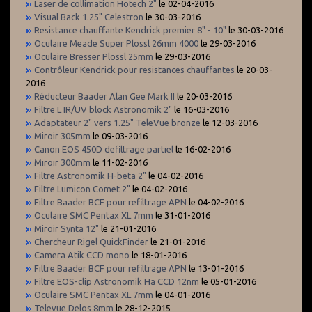
Laser de collimation Hotech 2"
le 02-04-2016
Visual Back 1.25" Celestron
le 30-03-2016
Resistance chauffante Kendrick premier 8" - 10"
le 30-03-2016
Oculaire Meade Super Plossl 26mm 4000
le 29-03-2016
Oculaire Bresser Plossl 25mm
le 29-03-2016
Contrôleur Kendrick pour resistances chauffantes
le 20-03-
2016
Réducteur Baader Alan Gee Mark II
le 20-03-2016
Filtre L IR/UV block Astronomik 2"
le 16-03-2016
Adaptateur 2" vers 1.25" TeleVue bronze
le 12-03-2016
Miroir 305mm
le 09-03-2016
Canon EOS 450D defiltrage partiel
le 16-02-2016
Miroir 300mm
le 11-02-2016
Filtre Astronomik H-beta 2"
le 04-02-2016
Filtre Lumicon Comet 2"
le 04-02-2016
Filtre Baader BCF pour refiltrage APN
le 04-02-2016
Oculaire SMC Pentax XL 7mm
le 31-01-2016
Miroir Synta 12"
le 21-01-2016
Chercheur Rigel QuickFinder
le 21-01-2016
Camera Atik CCD mono
le 18-01-2016
Filtre Baader BCF pour refiltrage APN
le 13-01-2016
Filtre EOS-clip Astronomik Ha CCD 12nm
le 05-01-2016
Oculaire SMC Pentax XL 7mm
le 04-01-2016
Televue Delos 8mm
le 28-12-2015