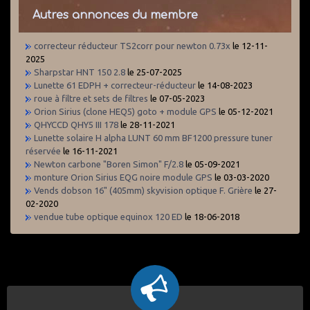
Autres annonces du membre
correcteur réducteur TS2corr pour newton 0.73x
le 12-11-
2025
Sharpstar HNT 150 2.8
le 25-07-2025
Lunette 61 EDPH + correcteur-réducteur
le 14-08-2023
roue à filtre et sets de filtres
le 07-05-2023
Orion Sirius (clone HEQ5) goto + module GPS
le 05-12-2021
QHYCCD QHY5 III 178
le 28-11-2021
Lunette solaire H alpha LUNT 60 mm BF1200 pressure tuner
réservée
le 16-11-2021
Newton carbone "Boren Simon" F/2.8
le 05-09-2021
monture Orion Sirius EQG noire module GPS
le 03-03-2020
Vends dobson 16" (405mm) skyvision optique F. Grière
le 27-
02-2020
vendue tube optique equinox 120 ED
le 18-06-2018