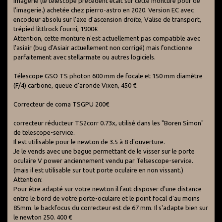
imagerie (le télescope précédent était sur cette monture pour de
l'imagerie.) achetée chez pierro-astro en 2020. Version EC avec
encodeur absolu sur l'axe d'ascension droite, Valise de transport,
trépied littlrock fourni, 1900€
Attention, cette monture n'est actuellement pas compatible avec
l'asiair (bug d'Asiair actuellement non corrigé) mais fonctionne
parfaitement avec stellarmate ou autres logiciels.
Télescope GSO TS photon 600 mm de focale et 150 mm diamètre
(F/4) carbone, queue d'aronde Vixen, 450 €
Correcteur de coma TSGPU 200€
correcteur réducteur TS2corr 0.73x, utilisé dans les "Boren Simon"
de telescope-service.
Il est utilisable pour le newton de 3.5 à 8 d'ouverture.
Je le vends avec une bague permettant de le visser sur le porte
oculaire V power anciennement vendu par Telsescope-service.
(mais il est utilisable sur tout porte oculaire en non vissant.)
Attention:
Pour être adapté sur votre newton il faut disposer d'une distance
entre le bord de votre porte-oculaire et le point focal d'au moins
85mm. le backfocus du correcteur est de 67 mm. Il s'adapte bien sur
le newton 250. 400 €