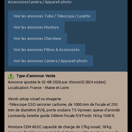
AccessoiresCaméra / Appareil-photo
Voir les annonces Tube / Télescope / Lunette
Voir les annonces Monture
Voir les annonces Chercheur
Voir les annonces Filtres & Accessoires
Voir les annonces Caméra / Appareil-photo
Type d'annonce: Vente
Annonce ajoutée le 02-08-2026 par chinois02
(824 visites)
Localisation: France - Maine et Loire
Vends setup visuel ou imagerie.
-Télescope GSO serrurier carbone, de 1000 mm de focale et 250
mm de diamètre (F/4), porte oculaire TS Vpower, queue d'aronde
Losmandy, lunette guide 240mm focale F/4 Poids 16 kg 1500 €,
Monture CEM 60 EC capacité de charge de 27kg visuel, 18 kg