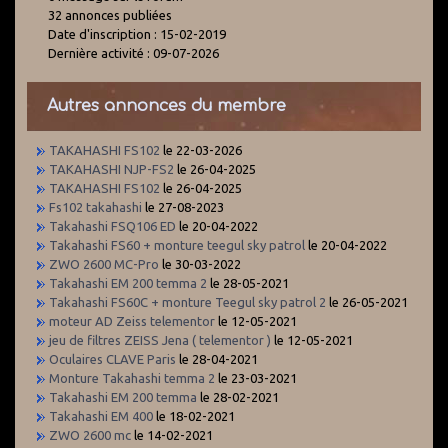
32 annonces publiées
Date d'inscription : 15-02-2019
Dernière activité : 09-07-2026
Autres annonces du membre
TAKAHASHI FS102
le 22-03-2026
TAKAHASHI NJP-FS2
le 26-04-2025
TAKAHASHI FS102
le 26-04-2025
Fs102 takahashi
le 27-08-2023
Takahashi FSQ106 ED
le 20-04-2022
Takahashi FS60 + monture teegul sky patrol
le 20-04-2022
ZWO 2600 MC-Pro
le 30-03-2022
Takahashi EM 200 temma 2
le 28-05-2021
Takahashi FS60C + monture Teegul sky patrol 2
le 26-05-2021
moteur AD Zeiss telementor
le 12-05-2021
jeu de filtres ZEISS Jena ( telementor )
le 12-05-2021
Oculaires CLAVE Paris
le 28-04-2021
Monture Takahashi temma 2
le 23-03-2021
Takahashi EM 200 temma
le 28-02-2021
Takahashi EM 400
le 18-02-2021
ZWO 2600 mc
le 14-02-2021