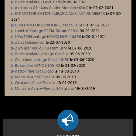
Porte oculaire CLAVE Paris
le 09-02-2021
Astrodon Off-Axis Guider MonsterMOAG
le 09-02-2021
KIT MOTORISATION NJP/JPZ AXIS INSTRUMENTS
le 07-02-
2021
CONTROLEUR BOXDORFER MTS-3-SDI
le 07-02-2021
Lunette Vintage SECIA 80 mm F10
le 06-02-2021
NEWTON vintage MEVOLHON 260 F6
le 20-01-2021
Zeiss telementor
le 22-07-2020
Zwo asi 1600 ou 183 mm -pro
le 07-06-2020
Porte oculaire vintage Clavé
le 03-06-2020
Chercheur vintage Clavé 10*50
le 03-06-2020
Boxdörfer DYNOSTAR X3
le 31-03-2020
Astro-Physics 900 gto
le 18-08-2019
Monture AP 900 gto
le 06-06-2019
Oculaires Clavé Paris
le 18-05-2019
Monture Astro-Physics 900 gto
le 18-03-2019