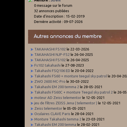
0 message sur le forum
32 annonces publiées
Date d'inscription : 15-02-2019
Dernière activité : 09-07-2026
Autres annonces du membre
TAKAHASHI FS102
le 22-03-2026
TAKAHASHI NJP-FS2
le 26-04-2025
TAKAHASHI FS102
le 26-04-2025
Fs102 takahashi
le 27-08-2023
Takahashi FSQ106 ED
le 20-04-2022
Takahashi FS60 + monture teegul sky patrol
le 20-04-20
ZWO 2600 MC-Pro
le 30-03-2022
Takahashi EM 200 temma 2
le 28-05-2021
Takahashi FS60C + monture Teegul sky patrol 2
le 26-0
moteur AD Zeiss telementor
le 12-05-2021
jeu de filtres ZEISS Jena ( telementor )
le 12-05-2021
Zeiss telementor
le 05-05-2021
Oculaires CLAVE Paris
le 28-04-2021
Monture Takahashi temma 2
le 23-03-2021
Takahashi EM 200 temma
le 28-02-2021