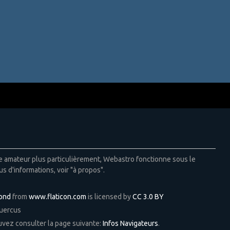
ie amateur plus particulièrement, Webastro fonctionne sous le
us d'informations, voir "à propos".
Pond
from
www.flaticon.com
is licensed by
CC 3.0 BY
Quercus
ouvez consulter la page suivante:
Infos Navigateurs
.