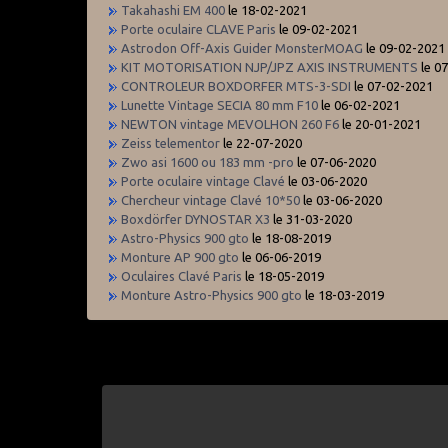
Takahashi EM 400
le 18-02-2021
Porte oculaire CLAVE Paris
le 09-02-2021
Astrodon Off-Axis Guider MonsterMOAG
le 09-02-2021
KIT MOTORISATION NJP/JPZ AXIS INSTRUMENTS
le 0
CONTROLEUR BOXDORFER MTS-3-SDI
le 07-02-2021
Lunette Vintage SECIA 80 mm F10
le 06-02-2021
NEWTON vintage MEVOLHON 260 F6
le 20-01-2021
Zeiss telementor
le 22-07-2020
Zwo asi 1600 ou 183 mm -pro
le 07-06-2020
Porte oculaire vintage Clavé
le 03-06-2020
Chercheur vintage Clavé 10*50
le 03-06-2020
Boxdörfer DYNOSTAR X3
le 31-03-2020
Astro-Physics 900 gto
le 18-08-2019
Monture AP 900 gto
le 06-06-2019
Oculaires Clavé Paris
le 18-05-2019
Monture Astro-Physics 900 gto
le 18-03-2019