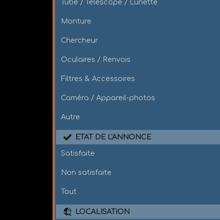
Tube / Télescope / Lunette
Monture
Chercheur
Oculaires / Renvois
Filtres & Accessoires
Caméra / Appareil-photos
Autre
ETAT DE L'ANNONCE
Satisfaite
Non satisfaite
Tout
LOCALISATION