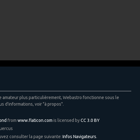
ie amateur plus particulièrement, Webastro fonctionne sous le
us d'informations, voir "à propos".
Pond
from
www.flaticon.com
is licensed by
CC 3.0 BY
Quercus
ouvez consulter la page suivante:
Infos Navigateurs
.