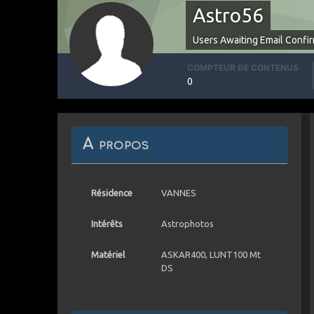
Astro56
Users Awaiting Email Confi
COMPTEUR DE CONTENUS
0
A propos
Résidence
VANNES
Intérêts
Astrophotos
Matériel
ASKAR400, LUNT100 Mt
DS