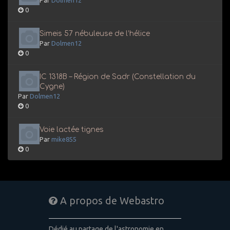
Par
Dolmen12
0
Simeis 57 nébuleuse de l’hélice
Par
Dolmen12
0
IC 1318B – Région de Sadr (Constellation du
Cygne)
Par
Dolmen12
0
Voie lactée tignes
Par
mike855
0
A propos de Webastro
Dédié au partage de l'astronomie en