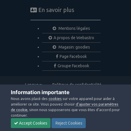
En savoir plus
Mentions légales
A propos de Webastro
Magasin: goodies
Page Facebook
Groupe Facebook
Langue
Politique de confidentialité
Nous contacter
Cookies
Information importante
Copyright © 2020 Webastro
Nous avons placé des
cookies
sur votre appareil pour aider à
Powered by Invision Community
améliorer ce site. Vous pouvez choisir
d’ajuster vos paramètres
de cookie
, sinon nous supposerons que vous êtes d’accord pour
continuer.
Accept Cookies
Reject Cookies