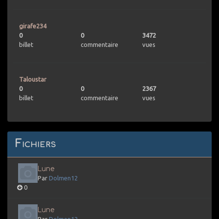
girafe234
0
0
3472
billet
commentaire
vues
Taloustar
0
0
2367
billet
commentaire
vues
Fichiers
Lune
Par
Dolmen12
0
Lune