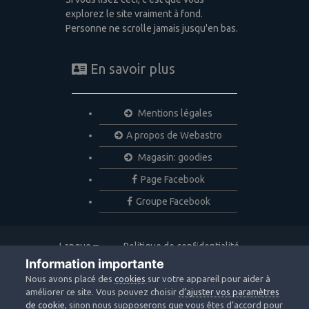
explorez le site vraiment à fond.
Personne ne scrolle jamais jusqu'en bas.
En savoir plus
Mentions légales
A propos de Webastro
Magasin: goodies
Page Facebook
Groupe Facebook
Langue
Politique de confidentialité
Nous contacter
Cookies
Information importante
Copyright © 2020 Webastro
Nous avons placé des
cookies
sur votre appareil pour aider à
Powered by Invision Community
améliorer ce site. Vous pouvez choisir
d’ajuster vos paramètres
de cookie
, sinon nous supposerons que vous êtes d’accord pour