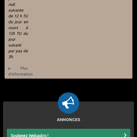
nuit
suivante
de 12 h TU
du jour en
cours à
12h TU du
jour
suivant
par pas de
3h.
Plus
d'information
ANNONCES
Soutenez Webastro !