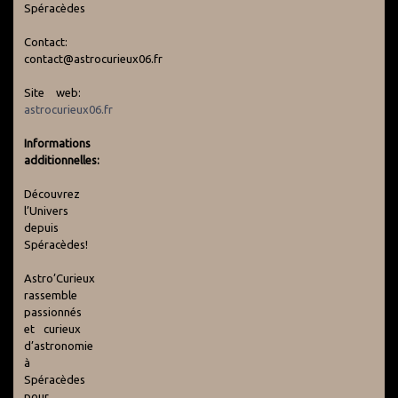
Spéracèdes
Contact:
contact@astrocurieux06.fr
Site web:
astrocurieux06.fr
Informations
additionnelles:
Découvrez
l’Univers
depuis
Spéracèdes!
Astro’Curieux
rassemble
passionnés
et curieux
d’astronomie
à
Spéracèdes
pour