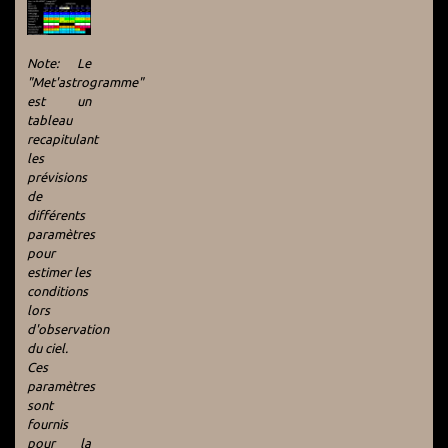
Note: Le
"Met'astrogramme"
est un
tableau
recapitulant
les
prévisions
de
différents
paramètres
pour
estimer les
conditions
lors
d'observation
du ciel.
Ces
paramètres
sont
fournis
pour la