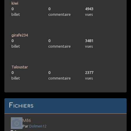
kiwi
0
0
4943
billet
commentaire
vues
girafe234
0
0
3481
billet
commentaire
vues
Taloustar
0
0
2377
billet
commentaire
vues
Fichiers
M86
Par
Dolmen12