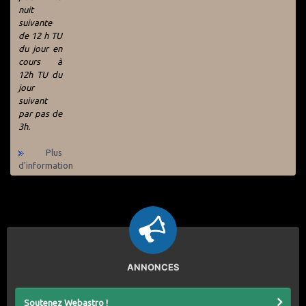
nuit
suivante
de 12 h TU
du jour en
cours à
12h TU du
jour
suivant
par pas de
3h.
Plus
d'information
ANNONCES
Soutenez Webastro !