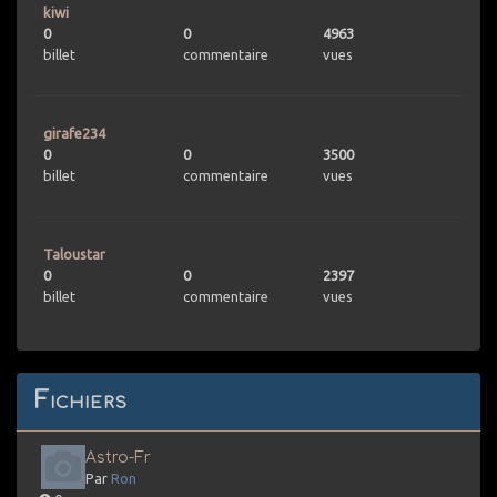
kiwi
0
0
4963
billet
commentaire
vues
girafe234
0
0
3500
billet
commentaire
vues
Taloustar
0
0
2397
billet
commentaire
vues
Fichiers
Astro-Fr
Par
Ron