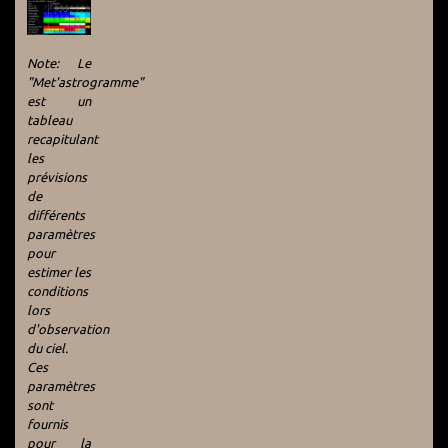
Note: Le
"Met'astrogramme"
est un
tableau
recapitulant
les
prévisions
de
différents
paramètres
pour
estimer les
conditions
lors
d'observation
du ciel.
Ces
paramètres
sont
fournis
pour la