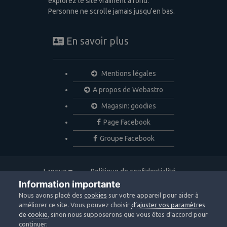
explorez le site vraiment à fond.
Personne ne scrolle jamais jusqu'en bas.
En savoir plus
Mentions légales
A propos de Webastro
Magasin: goodies
Page Facebook
Groupe Facebook
Langue
Politique de confidentialité
Nous contacter
Cookies
Information importante
Copyright © 2020 Webastro
Nous avons placé des
cookies
sur votre appareil pour aider à
Powered by Invision Community
améliorer ce site. Vous pouvez choisir
d’ajuster vos paramètres
de cookie
, sinon nous supposerons que vous êtes d’accord pour
continuer.