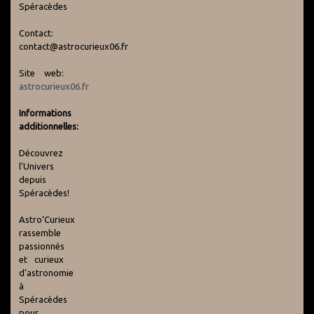
Spéracèdes
Contact:
contact@astrocurieux06.fr
Site web:
astrocurieux06.fr
Informations
additionnelles:
Découvrez
l’Univers
depuis
Spéracèdes!
Astro’Curieux
rassemble
passionnés
et curieux
d’astronomie
à
Spéracèdes
pour