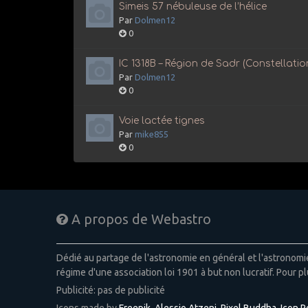
Simeis 57 nébuleuse de l’hélice
Par
Dolmen12
0
IC 1318B – Région de Sadr (Constellati
Par
Dolmen12
0
Voie lactée tignes
Par
mike855
0
A propos de Webastro
Dédié au partage de l'astronomie en général et l'astronom
régime d'une association loi 1901 à but non lucratif. Pour pl
Publicité: pas de publicité
Icons made by
Freepik
,
Alessio Atzeni
,
Pixel Buddha
,
Icon 