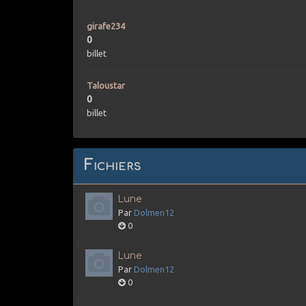
girafe234
0
billet
Taloustar
0
billet
Fichiers
Lune
Par
Dolmen12
0
Lune
Par
Dolmen12
0