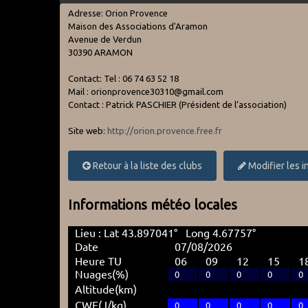
Adresse:
Orion Provence
Maison des Associations d'Aramon
Avenue de Verdun
30390 ARAMON
Contact:
Tel : 06 74 63 52 18
Mail : orionprovence30310@gmail.com
Contact : Patrick PASCHIER (Président de l’association)
Site web:
http://orion.provence.free.fr
Retour à la liste des clubs
Modifier les i
Informations météo locales