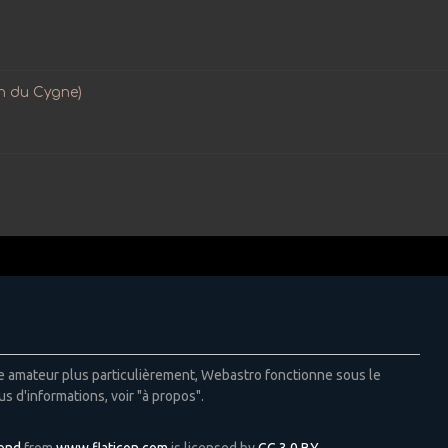
on du Cygne)
ie amateur plus particulièrement, Webastro fonctionne sous le
us d'informations, voir "à propos".
Pond
from
www.flaticon.com
is licensed by
CC 3.0 BY