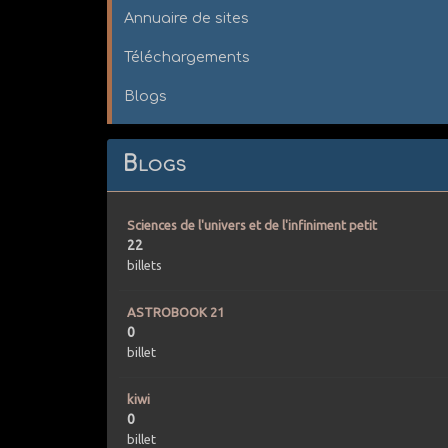
Annuaire de sites
Téléchargements
Blogs
Blogs
Sciences de l'univers et de l'infiniment petit
22
billets
ASTROBOOK 21
0
billet
kiwi
0
billet