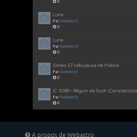
0
Lune
Par
Dolmen12
0
Lune
Par
Dolmen12
0
Simeis 57 nébuleuse de l’hélice
Par
Dolmen12
0
IC 1318B – Région de Sadr (Constellati
Par
Dolmen12
0
A propos de Webastro