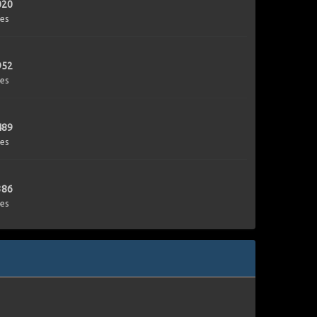
020
es
952
es
489
es
386
es