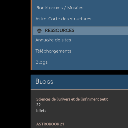
Planétariums / Musées
Astro-Carte des structures
RESSOURCES
Annuaire de sites
Téléchargements
Blogs
Blogs
Sciences de l'univers et de l'infiniment petit
22
billets
ASTROBOOK 21