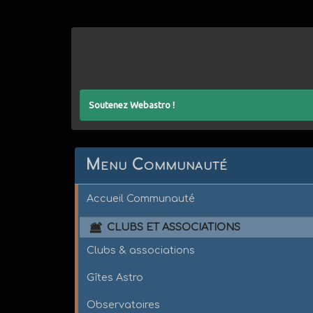
Soutenez Webastro !
Menu Communauté
Accueil Communauté
CLUBS ET ASSOCIATIONS
Clubs & associations
Gîtes Astro
Observatoires