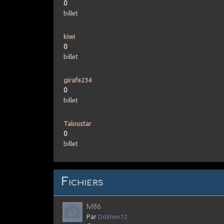
0
billet
kiwi
0
billet
girafe234
0
billet
Taloustar
0
billet
Fichiers
M86
Par
Dolmen12