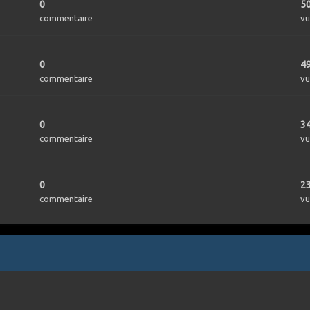
0
5
commentaire
vu
0
4
commentaire
vu
0
3
commentaire
vu
0
2
commentaire
vu