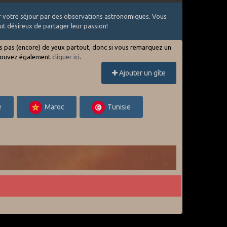
ter votre séjour par des observations astronomiques. Vous
ut désireux de partager leur passion!
ons pas (encore) de yeux partout, donc si vous remarquez un
us pouvez également
cliquer ici
.
Ajouter un gîte
e
Maroc
Tunisie