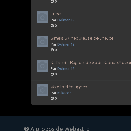
0
Lune
Par
Dolmen12
0
Simeis 57 nébuleuse de l’hélice
Par
Dolmen12
0
IC 1318B – Région de Sadr (Constellati
Par
Dolmen12
0
Voie lactée tignes
Par
mike855
0
A propos de Webastro