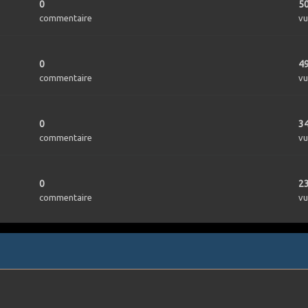
0
5
commentaire
vu
0
4
commentaire
vu
0
3
commentaire
vu
0
2
commentaire
vu