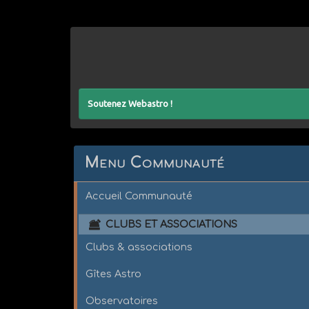
Soutenez Webastro !
Menu Communauté
Accueil Communauté
CLUBS ET ASSOCIATIONS
Clubs & associations
Gîtes Astro
Observatoires