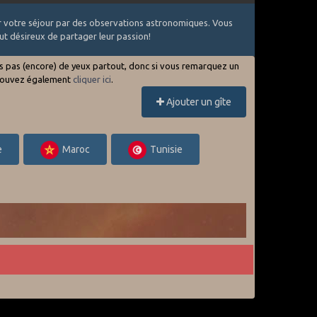
ter votre séjour par des observations astronomiques. Vous
ut désireux de partager leur passion!
ons pas (encore) de yeux partout, donc si vous remarquez un
us pouvez également
cliquer ici
.
Ajouter un gîte
e
Maroc
Tunisie