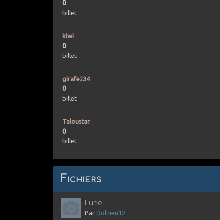
0
billet
kiwi
0
billet
girafe234
0
billet
Taloustar
0
billet
Fichiers
Lune
Par
Dolmen12