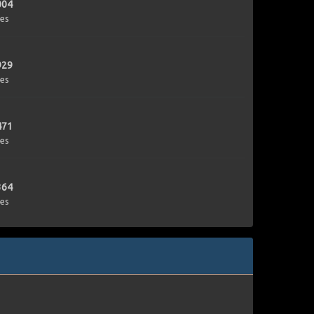
004
es
929
es
471
es
364
es