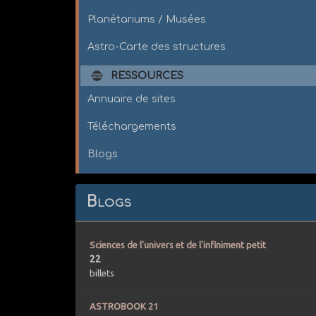
Planétariums / Musées
Astro-Carte des structures
RESSOURCES
Annuaire de sites
Téléchargements
Blogs
Blogs
Sciences de l'univers et de l'infiniment petit
22
billets
ASTROBOOK 21