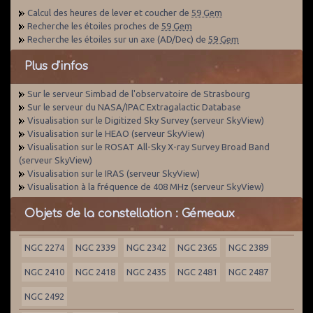
Calcul des heures de lever et coucher de
59 Gem
Recherche les étoiles proches de
59 Gem
Recherche les étoiles sur un axe (AD/Dec) de
59 Gem
Plus d'infos
Sur le serveur Simbad de l'observatoire de Strasbourg
Sur le serveur du NASA/IPAC Extragalactic Database
Visualisation sur le Digitized Sky Survey (serveur SkyView)
Visualisation sur le HEAO (serveur SkyView)
Visualisation sur le ROSAT All-Sky X-ray Survey Broad Band
(serveur SkyView)
Visualisation sur le IRAS (serveur SkyView)
Visualisation à la fréquence de 408 MHz (serveur SkyView)
Objets de la constellation : Gémeaux
NGC 2274
NGC 2339
NGC 2342
NGC 2365
NGC 2389
NGC 2410
NGC 2418
NGC 2435
NGC 2481
NGC 2487
NGC 2492