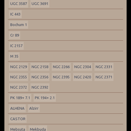
UGC 3587
UGC 3691
IC 443
Bochum 1
Cr 89
IC 2157
M 35
NGC 2129
NGC 2158
NGC 2266
NGC 2304
NGC 2331
NGC 2355
NGC 2356
NGC 2395
NGC 2420
NGC 2371
NGC 2372
NGC 2392
PK 189+ 7.1
PK 194+ 2.1
ALHENA
Alzirr
CASTOR
Mebsuta
Mekbuda