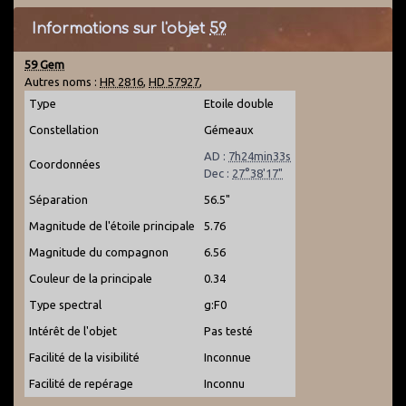
Informations sur l'objet
59
59 Gem
Autres noms :
HR 2816
,
HD 57927
,
Type
Etoile double
Constellation
Gémeaux
AD :
7h24min33s
Coordonnées
Dec :
27°38'17"
Séparation
56.5"
Magnitude de l'étoile principale
5.76
Magnitude du compagnon
6.56
Couleur de la principale
0.34
Type spectral
g:F0
Intérêt de l'objet
Pas testé
Facilité de la visibilité
Inconnue
Facilité de repérage
Inconnu