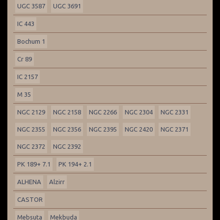
UGC 3587
UGC 3691
IC 443
Bochum 1
Cr 89
IC 2157
M 35
NGC 2129
NGC 2158
NGC 2266
NGC 2304
NGC 2331
NGC 2355
NGC 2356
NGC 2395
NGC 2420
NGC 2371
NGC 2372
NGC 2392
PK 189+ 7.1
PK 194+ 2.1
ALHENA
Alzirr
CASTOR
Mebsuta
Mekbuda