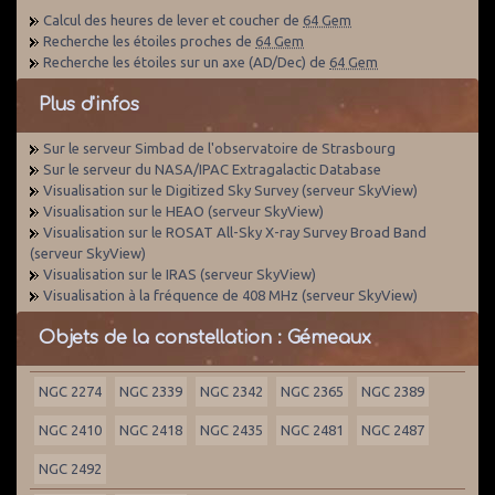
Calcul des heures de lever et coucher de
64 Gem
Recherche les étoiles proches de
64 Gem
Recherche les étoiles sur un axe (AD/Dec) de
64 Gem
Plus d'infos
Sur le serveur Simbad de l'observatoire de Strasbourg
Sur le serveur du NASA/IPAC Extragalactic Database
Visualisation sur le Digitized Sky Survey (serveur SkyView)
Visualisation sur le HEAO (serveur SkyView)
Visualisation sur le ROSAT All-Sky X-ray Survey Broad Band
(serveur SkyView)
Visualisation sur le IRAS (serveur SkyView)
Visualisation à la fréquence de 408 MHz (serveur SkyView)
Objets de la constellation : Gémeaux
NGC 2274
NGC 2339
NGC 2342
NGC 2365
NGC 2389
NGC 2410
NGC 2418
NGC 2435
NGC 2481
NGC 2487
NGC 2492