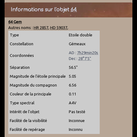
Informations sur l'objet
64
64 Gem
Autres noms :
HR 2857
,
HD 59037
,
Type
Etoile double
Constellation
Gémeaux
AD :
7h29min20s
Coordonnées
Dec :
28°7'5"
Séparation
56.5"
Magnitude de l'étoile principale
5.05
Magnitude du compagnon
6.56
Couleur de la principale
0.11
Type spectral
A4V
Intérêt de l'objet
Pas testé
Facilité de la visibilité
Inconnue
Facilité de repérage
Inconnu