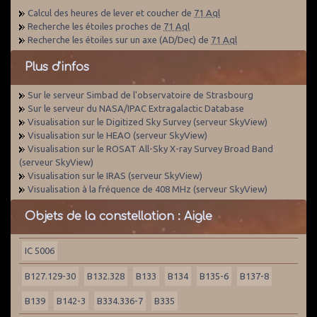
Calcul des heures de lever et coucher de
71 Aql
Recherche les étoiles proches de
71 Aql
Recherche les étoiles sur un axe (AD/Dec) de
71 Aql
Plus d'infos
Sur le serveur Simbad de l'observatoire de Strasbourg
Sur le serveur du NASA/IPAC Extragalactic Database
Visualisation sur le Digitized Sky Survey (serveur SkyView)
Visualisation sur le HEAO (serveur SkyView)
Visualisation sur le ROSAT All-Sky X-ray Survey Broad Band
(serveur SkyView)
Visualisation sur le IRAS (serveur SkyView)
Visualisation à la fréquence de 408 MHz (serveur SkyView)
Objets de la constellation : Aigle
IC 5006
B127.129-30
B132.328
B133
B134
B135-6
B137-8
B139
B142-3
B334.336-7
B335