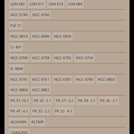
LDN 582
LDN 617
LDN 673
LDN 684
NGC 6749
NGC 6760
Pal 11
NGC 6814
NGC 6906
NGC 6926
Cr 401
NGC 6709
NGC 6738
NGC 6755
NGC 6756
IC 4846
NGC 6741
NGC 6751
NGC 6781
NGC 6790
NGC 6803
NGC 6804
NGC 6852
PK 31-10.1
PK 32- 2.1
PK 37- 3.2
PK 39- 2.1
PK 45- 2.1
PK 47- 4.1
PK 52- 2.2
PK 52- 4.1
ALSHAIN
ALTAIR
TARAZED