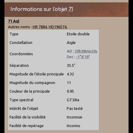
Informations sur l'objet
71
71 Aql
Autres noms :
HR 7884
,
HD196574
,
Type
Etoile double
Constellation
Aigle
AD :
20h38min20s
Coordonnées
Dec :
-1°6'19"
Séparation
35.5"
Magnitude de l'étoile principale
4.32
Magnitude du compagnon
11
Couleur de la principale
0.95
Type spectral
G7.5IIIa
Intérêt de l'objet
Pas testé
Facilité de la visibilité
Inconnue
Facilité de repérage
Inconnu