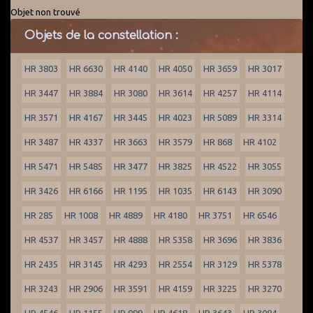
Objet non trouvé
Objets de la constellation :
HR 3803
HR 6630
HR 4140
HR 4050
HR 3659
HR 3017
HR 3447
HR 3884
HR 3080
HR 3614
HR 4257
HR 4114
HR 3571
HR 4167
HR 3445
HR 4023
HR 5089
HR 3314
HR 3487
HR 4337
HR 3663
HR 3579
HR 868
HR 4102
HR 5471
HR 5485
HR 3477
HR 3825
HR 4522
HR 3055
HR 3426
HR 6166
HR 1195
HR 1035
HR 6143
HR 3090
HR 285
HR 1008
HR 4889
HR 4180
HR 3751
HR 6546
HR 4537
HR 3457
HR 4888
HR 5358
HR 3696
HR 3836
HR 2435
HR 3145
HR 4293
HR 2554
HR 3129
HR 5378
HR 3243
HR 2906
HR 3591
HR 4159
HR 3225
HR 3270