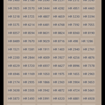
HR 2460
HR 2186
HR 2690
HR 2251
HR 2512
HR 3245
HR 3925
HR 3570
HR 3444
HR 4282
HR 4951
HR 4463
HR 5218
HR 5725
HR 4807
HR 4659
HR 5230
HR 5594
HR 5575
HR 6214
HR 6481
HR 6768
HR 7392
HR 7055
HR 8357
HR 8594
HR 8631
HR 8824
HR 8360
HR 8190
HR 8489
HR 7670
HR 9029
HR 8716
HR 498
HR 1286
HR 1521
HR 1581
HR 1911
HR 1403
HR 2940
HR 2761
HR 2200
HR 2844
HR 4009
HR 3927
HR 4256
HR 4876
HR 6529
HR 5720
HR 6937
HR 6627
HR 8996
HR 7378
HR 6946
HR 1169
HR 1050
HR 1975
HR 1655
HR 2963
HR 2174
HR 2935
HR 1866
HR 2363
HR 3904
HR 3653
HR 3638
HR 3305
HR 3942
HR 4872
HR 4724
HR 5661
HR 5873
HR 5493
HR 5991
HR 6320
HR 6881
HR 6928