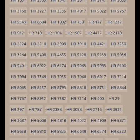
HR 1051
HR 2369
HR 1947
HR 2811
HR 2747
HR 2635
HR 3160
HR 3227
HR 3535
HR 4917
HR 5022
HR 5767
HR 5549
HR 6684
HR 1092
HR 738
HR 177
HR 1232
HR 912
HR 710
HR 1384
HR 1902
HR 4472
HR 2170
HR 2224
HR 2218
HR 2909
HR 3918
HR 4421
HR 3250
HR 3264
HR 5408
HR 4655
HR 5128
HR 5239
HR 5036
HR 5401
HR 6022
HR 6174
HR 5963
HR 5983
HR 8100
HR 7094
HR 7349
HR 7035
HR 7048
HR 6917
HR 7214
HR 8065
HR 8157
HR 8793
HR 8818
HR 8751
HR 8844
HR 7767
HR 8952
HR 7382
HR 7514
HR 400
HR 29
HR 297
HR 787
HR 2388
HR 3058
HR 2716
HR 3932
HR 3687
HR 5008
HR 4818
HR 4032
HR 4909
HR 5871
HR 5658
HR 5810
HR 5835
HR 6648
HR 6374
HR 6523