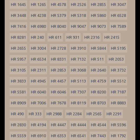
HR 1645
HR 1265
HR 4578
HR 2526
HR 2855
HR 3047
HR 3448
HR 4238
HR 5379
HR 5318
HR 5860
HR 6528
HR 7416
HR 6980
HR 8040
HR 9047
HR 9073
HR 7589
HR 8281
HR 240
HR 611
HR 931
HR 2316
HR 2415
HR 2655
HR 3004
HR 2728
HR 3910
HR 5844
HR 5195
HR 5957
HR 6534
HR 8331
HR 7132
HR 511
HR 2053
HR 3105
HR 2311
HR 2853
HR 3068
HR 2640
HR 3732
HR 3833
HR 4945
HR 4457
HR 5113
HR 4759
HR 5512
HR 5581
HR 6040
HR 6046
HR 7307
HR 8200
HR 7187
HR 8909
HR 7006
HR 7678
HR 8119
HR 8703
HR 8883
HR 490
HR 333
HR 2988
HR 2284
HR 2565
HR 2291
HR 2830
HR 4194
HR 4447
HR 4444
HR 4544
HR 5596
HR 5559
HR 6910
HR 6353
HR 6541
HR 7443
HR 1792