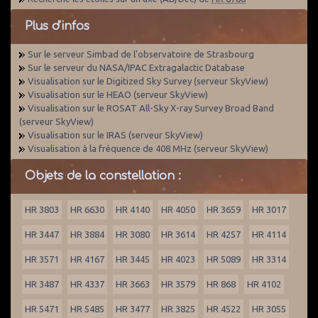
Plus d'infos
Sur le serveur Simbad de l'observatoire de Strasbourg
Sur le serveur du NASA/IPAC Extragalactic Database
Visualisation sur le Digitized Sky Survey (serveur SkyView)
Visualisation sur le HEAO (serveur SkyView)
Visualisation sur le ROSAT All-Sky X-ray Survey Broad Band
(serveur SkyView)
Visualisation sur le IRAS (serveur SkyView)
Visualisation à la fréquence de 408 MHz (serveur SkyView)
Objets de la constellation :
HR 3803
HR 6630
HR 4140
HR 4050
HR 3659
HR 3017
HR 3447
HR 3884
HR 3080
HR 3614
HR 4257
HR 4114
HR 3571
HR 4167
HR 3445
HR 4023
HR 5089
HR 3314
HR 3487
HR 4337
HR 3663
HR 3579
HR 868
HR 4102
HR 5471
HR 5485
HR 3477
HR 3825
HR 4522
HR 3055