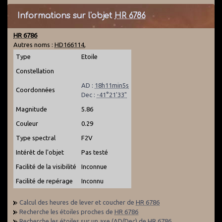
Informations sur l'objet
HR 6786
HR 6786
Autres noms :
HD166114
,
Type
Etoile
Constellation
AD :
18h11min5s
Coordonnées
Dec :
-41°21'33"
Magnitude
5.86
Couleur
0.29
Type spectral
F2V
Intérêt de l'objet
Pas testé
Facilité de la visibilité
Inconnue
Facilité de repérage
Inconnu
Calcul des heures de lever et coucher de
HR 6786
Recherche les étoiles proches de
HR 6786
Recherche les étoiles sur un axe (AD/Dec) de
HR 6786