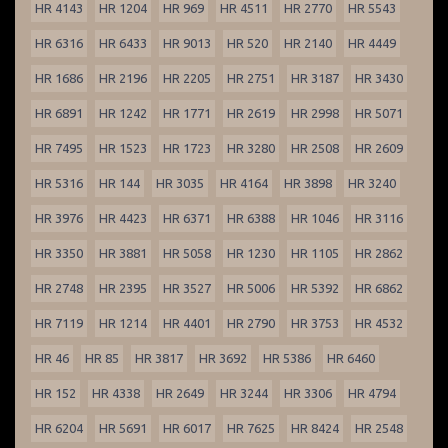
HR 4143
HR 1204
HR 969
HR 4511
HR 2770
HR 5543
HR 6316
HR 6433
HR 9013
HR 520
HR 2140
HR 4449
HR 1686
HR 2196
HR 2205
HR 2751
HR 3187
HR 3430
HR 6891
HR 1242
HR 1771
HR 2619
HR 2998
HR 5071
HR 7495
HR 1523
HR 1723
HR 3280
HR 2508
HR 2609
HR 5316
HR 144
HR 3035
HR 4164
HR 3898
HR 3240
HR 3976
HR 4423
HR 6371
HR 6388
HR 1046
HR 3116
HR 3350
HR 3881
HR 5058
HR 1230
HR 1105
HR 2862
HR 2748
HR 2395
HR 3527
HR 5006
HR 5392
HR 6862
HR 7119
HR 1214
HR 4401
HR 2790
HR 3753
HR 4532
HR 46
HR 85
HR 3817
HR 3692
HR 5386
HR 6460
HR 152
HR 4338
HR 2649
HR 3244
HR 3306
HR 4794
HR 6204
HR 5691
HR 6017
HR 7625
HR 8424
HR 2548