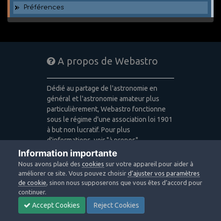
Préférences
A propos de Webastro
Dédié au partage de l'astronomie en
général et l'astronomie amateur plus
particulièrement, Webastro fonctionne
sous le régime d'une association loi 1901
à but non lucratif. Pour plus
d'informations, voir "à propos".
Information importante
Publicité: pas de publicité
Nous avons placé des
cookies
sur votre appareil pour aider à
Icons made by
Freepik
,
Alessio Atzeni
,
améliorer ce site. Vous pouvez choisir
d’ajuster vos paramètres
Pixel Buddha
,
Icon Pond
from
de cookie
, sinon nous supposerons que vous êtes d’accord pour
www.flaticon.com
is licensed by
CC 3.0
continuer.
BY
Accept Cookies
Reject Cookies
Design images: Courtesy NASA/JPL-
Caltech / Webastro - Quercus