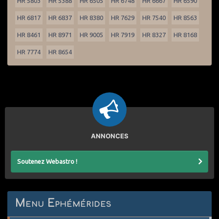
HR 5803
HR 5388
HR 6505
HR 6748
HR 6667
HR 6590
HR 6817
HR 6837
HR 8380
HR 7629
HR 7540
HR 8563
HR 8461
HR 8971
HR 9005
HR 7919
HR 8327
HR 8168
HR 7774
HR 8654
ANNONCES
Soutenez Webastro !
Menu Ephémérides