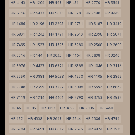
HR 4143
HR 1204
HR 969
HR 4511
HR 2770
HR 5543
HR 6316
HR 6433
HR 9013
HR 520
HR 2140
HR 4449
HR 1686
HR 2196
HR 2205
HR 2751
HR 3187
HR 3430
HR 6891
HR 1242
HR 1771
HR 2619
HR 2998
HR 5071
HR 7495
HR 1523
HR 1723
HR 3280
HR 2508
HR 2609
HR 5316
HR 144
HR 3035
HR 4164
HR 3898
HR 3240
HR 3976
HR 4423
HR 6371
HR 6388
HR 1046
HR 3116
HR 3350
HR 3881
HR 5058
HR 1230
HR 1105
HR 2862
HR 2748
HR 2395
HR 3527
HR 5006
HR 5392
HR 6862
HR 7119
HR 1214
HR 4401
HR 2790
HR 3753
HR 4532
HR 46
HR 85
HR 3817
HR 3692
HR 5386
HR 6460
HR 152
HR 4338
HR 2649
HR 3244
HR 3306
HR 4794
HR 6204
HR 5691
HR 6017
HR 7625
HR 8424
HR 2548