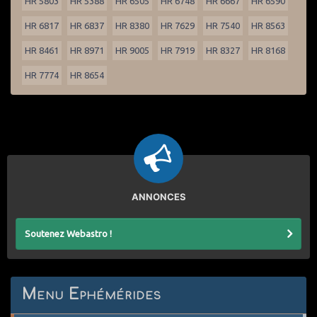
HR 5803
HR 5388
HR 6505
HR 6748
HR 6667
HR 6590
HR 6817
HR 6837
HR 8380
HR 7629
HR 7540
HR 8563
HR 8461
HR 8971
HR 9005
HR 7919
HR 8327
HR 8168
HR 7774
HR 8654
ANNONCES
Soutenez Webastro !
Menu Ephémérides