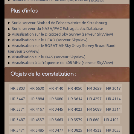
Plus d'infos
Sur le serveur Simbad de l'observatoire de Strasbourg
Sur le serveur du NASA/IPAC Extragalactic Database
Visualisation sur le Digitized Sky Survey (serveur SkyView)
Visualisation sur le HEAO (serveur SkyView)
Visualisation sur le ROSAT All-Sky X-ray Survey Broad Band
(serveur SkyView)
Visualisation sur le IRAS (serveur SkyView)
Visualisation à la fréquence de 408 MHz (serveur SkyView)
Objets de la constellation :
HR 3803
HR 6630
HR 4140
HR 4050
HR 3659
HR 3017
HR 3447
HR 3884
HR 3080
HR 3614
HR 4257
HR 4114
HR 3571
HR 4167
HR 3445
HR 4023
HR 5089
HR 3314
HR 3487
HR 4337
HR 3663
HR 3579
HR 868
HR 4102
HR 5471
HR 5485
HR 3477
HR 3825
HR 4522
HR 3055