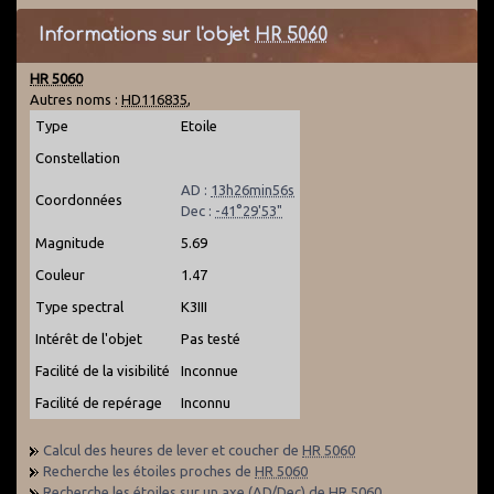
Informations sur l'objet
HR 5060
HR 5060
Autres noms :
HD116835
,
Type
Etoile
Constellation
AD :
13h26min56s
Coordonnées
Dec :
-41°29'53"
Magnitude
5.69
Couleur
1.47
Type spectral
K3III
Intérêt de l'objet
Pas testé
Facilité de la visibilité
Inconnue
Facilité de repérage
Inconnu
Calcul des heures de lever et coucher de
HR 5060
Recherche les étoiles proches de
HR 5060
Recherche les étoiles sur un axe (AD/Dec) de
HR 5060