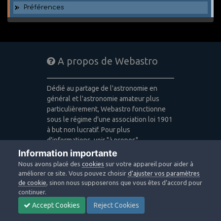
Préférences
A propos de Webastro
Dédié au partage de l'astronomie en
général et l'astronomie amateur plus
particulièrement, Webastro fonctionne
sous le régime d'une association loi 1901
à but non lucratif. Pour plus
d'informations, voir "à propos".
Information importante
Publicité: pas de publicité
Nous avons placé des
cookies
sur votre appareil pour aider à
Icons made by
Freepik
,
Alessio Atzeni
,
améliorer ce site. Vous pouvez choisir
d’ajuster vos paramètres
Pixel Buddha
,
Icon Pond
from
de cookie
, sinon nous supposerons que vous êtes d’accord pour
www.flaticon.com
is licensed by
CC 3.0
continuer.
BY
Accept Cookies
Reject Cookies
Design images: Courtesy NASA/JPL-
Caltech / Webastro - Quercus