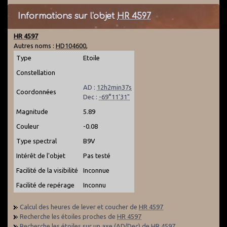
Informations sur l'objet
HR 4597
HR 4597
Autres noms :
HD104600
,
Type
Etoile
Constellation
AD :
12h2min37s
Coordonnées
Dec :
-69°11'31"
Magnitude
5.89
Couleur
-0.08
Type spectral
B9V
Intérêt de l'objet
Pas testé
Facilité de la visibilité
Inconnue
Facilité de repérage
Inconnu
Calcul des heures de lever et coucher de
HR 4597
Recherche les étoiles proches de
HR 4597
Recherche les étoiles sur un axe (AD/Dec) de
HR 4597