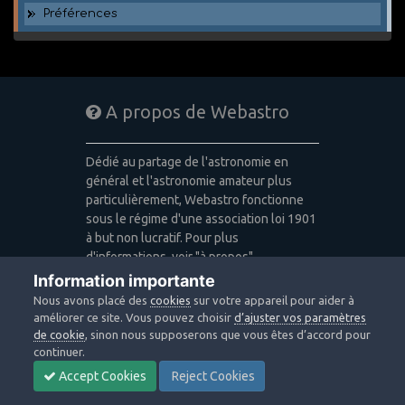
Préférences
A propos de Webastro
Dédié au partage de l'astronomie en
général et l'astronomie amateur plus
particulièrement, Webastro fonctionne
sous le régime d'une association loi 1901
à but non lucratif. Pour plus
d'informations, voir "à propos".
Information importante
Publicité: pas de publicité
Nous avons placé des
cookies
sur votre appareil pour aider à
Icons made by
Freepik
,
Alessio Atzeni
,
améliorer ce site. Vous pouvez choisir
d’ajuster vos paramètres
Pixel Buddha
,
Icon Pond
from
de cookie
, sinon nous supposerons que vous êtes d’accord pour
www.flaticon.com
is licensed by
CC 3.0
continuer.
BY
Accept Cookies
Reject Cookies
Design images: Courtesy NASA/JPL-
Caltech / Webastro - Quercus