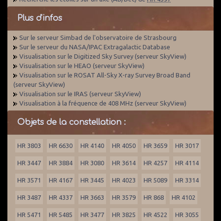
Plus d'infos
Sur le serveur Simbad de l'observatoire de Strasbourg
Sur le serveur du NASA/IPAC Extragalactic Database
Visualisation sur le Digitized Sky Survey (serveur SkyView)
Visualisation sur le HEAO (serveur SkyView)
Visualisation sur le ROSAT All-Sky X-ray Survey Broad Band
(serveur SkyView)
Visualisation sur le IRAS (serveur SkyView)
Visualisation à la fréquence de 408 MHz (serveur SkyView)
Objets de la constellation :
HR 3803
HR 6630
HR 4140
HR 4050
HR 3659
HR 3017
HR 3447
HR 3884
HR 3080
HR 3614
HR 4257
HR 4114
HR 3571
HR 4167
HR 3445
HR 4023
HR 5089
HR 3314
HR 3487
HR 4337
HR 3663
HR 3579
HR 868
HR 4102
HR 5471
HR 5485
HR 3477
HR 3825
HR 4522
HR 3055