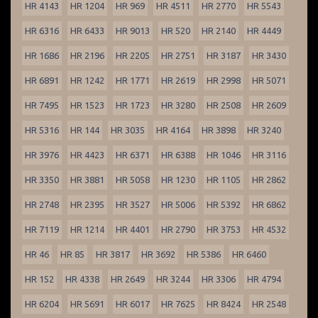
HR 4143
HR 1204
HR 969
HR 4511
HR 2770
HR 5543
HR 6316
HR 6433
HR 9013
HR 520
HR 2140
HR 4449
HR 1686
HR 2196
HR 2205
HR 2751
HR 3187
HR 3430
HR 6891
HR 1242
HR 1771
HR 2619
HR 2998
HR 5071
HR 7495
HR 1523
HR 1723
HR 3280
HR 2508
HR 2609
HR 5316
HR 144
HR 3035
HR 4164
HR 3898
HR 3240
HR 3976
HR 4423
HR 6371
HR 6388
HR 1046
HR 3116
HR 3350
HR 3881
HR 5058
HR 1230
HR 1105
HR 2862
HR 2748
HR 2395
HR 3527
HR 5006
HR 5392
HR 6862
HR 7119
HR 1214
HR 4401
HR 2790
HR 3753
HR 4532
HR 46
HR 85
HR 3817
HR 3692
HR 5386
HR 6460
HR 152
HR 4338
HR 2649
HR 3244
HR 3306
HR 4794
HR 6204
HR 5691
HR 6017
HR 7625
HR 8424
HR 2548