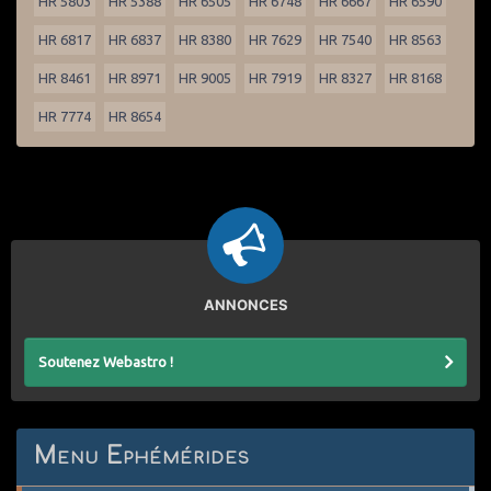
HR 5803
HR 5388
HR 6505
HR 6748
HR 6667
HR 6590
HR 6817
HR 6837
HR 8380
HR 7629
HR 7540
HR 8563
HR 8461
HR 8971
HR 9005
HR 7919
HR 8327
HR 8168
HR 7774
HR 8654
ANNONCES
Soutenez Webastro !
Menu Ephémérides