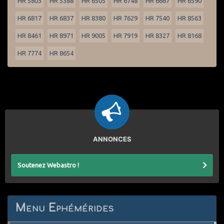
HR 5803
HR 5388
HR 6505
HR 6748
HR 6667
HR 6590
HR 6817
HR 6837
HR 8380
HR 7629
HR 7540
HR 8563
HR 8461
HR 8971
HR 9005
HR 7919
HR 8327
HR 8168
HR 7774
HR 8654
ANNONCES
Soutenez Webastro !
Menu Ephémérides