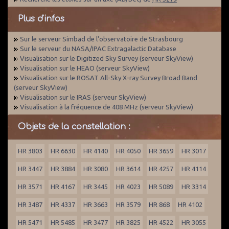
Plus d'infos
Sur le serveur Simbad de l'observatoire de Strasbourg
Sur le serveur du NASA/IPAC Extragalactic Database
Visualisation sur le Digitized Sky Survey (serveur SkyView)
Visualisation sur le HEAO (serveur SkyView)
Visualisation sur le ROSAT All-Sky X-ray Survey Broad Band
(serveur SkyView)
Visualisation sur le IRAS (serveur SkyView)
Visualisation à la fréquence de 408 MHz (serveur SkyView)
Objets de la constellation :
HR 3803
HR 6630
HR 4140
HR 4050
HR 3659
HR 3017
HR 3447
HR 3884
HR 3080
HR 3614
HR 4257
HR 4114
HR 3571
HR 4167
HR 3445
HR 4023
HR 5089
HR 3314
HR 3487
HR 4337
HR 3663
HR 3579
HR 868
HR 4102
HR 5471
HR 5485
HR 3477
HR 3825
HR 4522
HR 3055