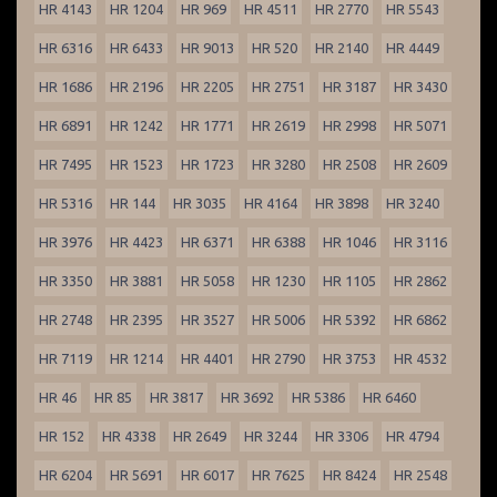
HR 4143
HR 1204
HR 969
HR 4511
HR 2770
HR 5543
HR 6316
HR 6433
HR 9013
HR 520
HR 2140
HR 4449
HR 1686
HR 2196
HR 2205
HR 2751
HR 3187
HR 3430
HR 6891
HR 1242
HR 1771
HR 2619
HR 2998
HR 5071
HR 7495
HR 1523
HR 1723
HR 3280
HR 2508
HR 2609
HR 5316
HR 144
HR 3035
HR 4164
HR 3898
HR 3240
HR 3976
HR 4423
HR 6371
HR 6388
HR 1046
HR 3116
HR 3350
HR 3881
HR 5058
HR 1230
HR 1105
HR 2862
HR 2748
HR 2395
HR 3527
HR 5006
HR 5392
HR 6862
HR 7119
HR 1214
HR 4401
HR 2790
HR 3753
HR 4532
HR 46
HR 85
HR 3817
HR 3692
HR 5386
HR 6460
HR 152
HR 4338
HR 2649
HR 3244
HR 3306
HR 4794
HR 6204
HR 5691
HR 6017
HR 7625
HR 8424
HR 2548