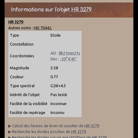
Informations sur l'objet
HR 3279
HR 3279
Autres noms :
HD 70442
,
Type
Etoile
Constellation
AD :
8h21min21s
Coordonnées
Dec :
-20°4'45"
Magnitude
5.58
Couleur
0.77
Type spectral
G2III+A3
Intérêt de l'objet
Pas testé
Facilité de la visibilité
Inconnue
Facilité de repérage
Inconnu
Calcul des heures de lever et coucher de
HR 3279
Recherche les étoiles proches de
HR 3279
Recherche les étoiles sur un axe (AD/Dec) de
HR 3279