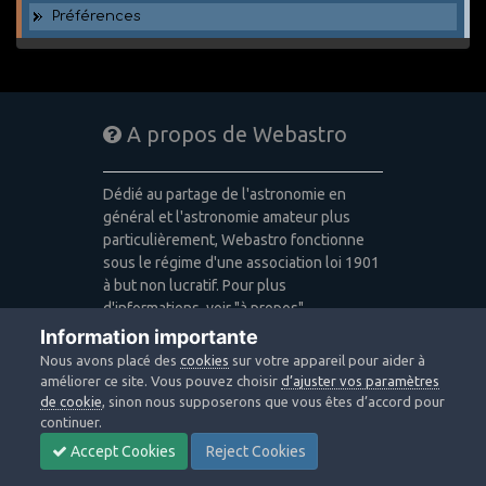
Préférences
A propos de Webastro
Dédié au partage de l'astronomie en
général et l'astronomie amateur plus
particulièrement, Webastro fonctionne
sous le régime d'une association loi 1901
à but non lucratif. Pour plus
d'informations, voir "à propos".
Information importante
Publicité: pas de publicité
Nous avons placé des
cookies
sur votre appareil pour aider à
Icons made by
Freepik
,
Alessio Atzeni
,
améliorer ce site. Vous pouvez choisir
d’ajuster vos paramètres
Pixel Buddha
,
Icon Pond
from
de cookie
, sinon nous supposerons que vous êtes d’accord pour
www.flaticon.com
is licensed by
CC 3.0
continuer.
BY
Accept Cookies
Reject Cookies
Design images: Courtesy NASA/JPL-
Caltech / Webastro - Quercus