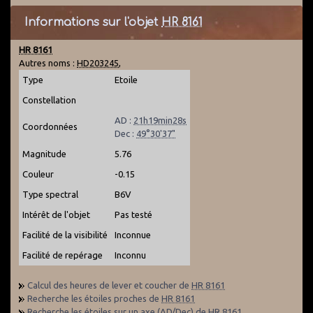
Informations sur l'objet
HR 8161
HR 8161
Autres noms :
HD203245
,
Type
Etoile
Constellation
AD :
21h19min28s
Coordonnées
Dec :
49°30'37"
Magnitude
5.76
Couleur
-0.15
Type spectral
B6V
Intérêt de l'objet
Pas testé
Facilité de la visibilité
Inconnue
Facilité de repérage
Inconnu
Calcul des heures de lever et coucher de
HR 8161
Recherche les étoiles proches de
HR 8161
Recherche les étoiles sur un axe (AD/Dec) de
HR 8161