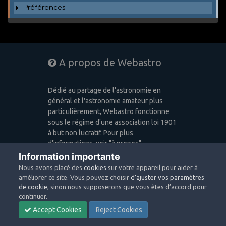
Préférences
A propos de Webastro
Dédié au partage de l'astronomie en
général et l'astronomie amateur plus
particulièrement, Webastro fonctionne
sous le régime d'une association loi 1901
à but non lucratif. Pour plus
d'informations, voir "à propos".
Information importante
Publicité: pas de publicité
Nous avons placé des
cookies
sur votre appareil pour aider à
Icons made by
Freepik
,
Alessio Atzeni
,
améliorer ce site. Vous pouvez choisir
d’ajuster vos paramètres
Pixel Buddha
,
Icon Pond
from
de cookie
, sinon nous supposerons que vous êtes d’accord pour
www.flaticon.com
is licensed by
CC 3.0
continuer.
BY
Accept Cookies
Reject Cookies
Design images: Courtesy NASA/JPL-
Caltech / Webastro - Quercus