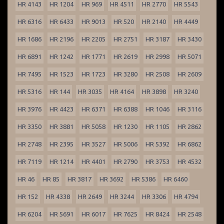
HR 4143
HR 1204
HR 969
HR 4511
HR 2770
HR 5543
HR 6316
HR 6433
HR 9013
HR 520
HR 2140
HR 4449
HR 1686
HR 2196
HR 2205
HR 2751
HR 3187
HR 3430
HR 6891
HR 1242
HR 1771
HR 2619
HR 2998
HR 5071
HR 7495
HR 1523
HR 1723
HR 3280
HR 2508
HR 2609
HR 5316
HR 144
HR 3035
HR 4164
HR 3898
HR 3240
HR 3976
HR 4423
HR 6371
HR 6388
HR 1046
HR 3116
HR 3350
HR 3881
HR 5058
HR 1230
HR 1105
HR 2862
HR 2748
HR 2395
HR 3527
HR 5006
HR 5392
HR 6862
HR 7119
HR 1214
HR 4401
HR 2790
HR 3753
HR 4532
HR 46
HR 85
HR 3817
HR 3692
HR 5386
HR 6460
HR 152
HR 4338
HR 2649
HR 3244
HR 3306
HR 4794
HR 6204
HR 5691
HR 6017
HR 7625
HR 8424
HR 2548