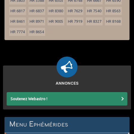
HR 5803
HR 5388
HR 6505
HR 6748
HR 6667
HR 6590
HR 6817
HR 6837
HR 8380
HR 7629
HR 7540
HR 8563
HR 8461
HR 8971
HR 9005
HR 7919
HR 8327
HR 8168
HR 7774
HR 8654
ANNONCES
Soutenez Webastro !
Menu Ephémérides