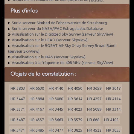
Plus d'infos
Sur le serveur Simbad de l'observatoire de Strasbourg
Sur le serveur du NASA/IPAC Extragalactic Database
Visualisation sur le Digitized Sky Survey (serveur SkyView)
Visualisation sur le HEAO (serveur SkyView)
Visualisation sur le ROSAT All-Sky X-ray Survey Broad Band
(serveur SkyView)
Visualisation sur le IRAS (serveur SkyView)
Visualisation à la fréquence de 408 MHz (serveur SkyView)
Objets de la constellation :
HR 3803
HR 6630
HR 4140
HR 4050
HR 3659
HR 3017
HR 3447
HR 3884
HR 3080
HR 3614
HR 4257
HR 4114
HR 3571
HR 4167
HR 3445
HR 4023
HR 5089
HR 3314
HR 3487
HR 4337
HR 3663
HR 3579
HR 868
HR 4102
HR 5471
HR 5485
HR 3477
HR 3825
HR 4522
HR 3055