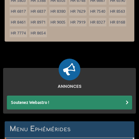
HR 5803
HR 5388
HR 6505
HR 6748
HR 6667
HR 6590
HR 6817
HR 6837
HR 8380
HR 7629
HR 7540
HR 8563
HR 8461
HR 8971
HR 9005
HR 7919
HR 8327
HR 8168
HR 7774
HR 8654
ANNONCES
Soutenez Webastro !
Menu Ephémérides