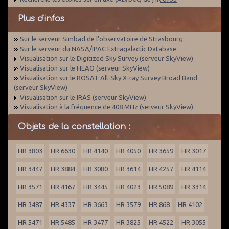
Plus d'infos
Sur le serveur Simbad de l'observatoire de Strasbourg
Sur le serveur du NASA/IPAC Extragalactic Database
Visualisation sur le Digitized Sky Survey (serveur SkyView)
Visualisation sur le HEAO (serveur SkyView)
Visualisation sur le ROSAT All-Sky X-ray Survey Broad Band
(serveur SkyView)
Visualisation sur le IRAS (serveur SkyView)
Visualisation à la fréquence de 408 MHz (serveur SkyView)
Objets de la constellation :
HR 3803
HR 6630
HR 4140
HR 4050
HR 3659
HR 3017
HR 3447
HR 3884
HR 3080
HR 3614
HR 4257
HR 4114
HR 3571
HR 4167
HR 3445
HR 4023
HR 5089
HR 3314
HR 3487
HR 4337
HR 3663
HR 3579
HR 868
HR 4102
HR 5471
HR 5485
HR 3477
HR 3825
HR 4522
HR 3055