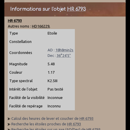
Informations sur l'objet
HR 6793
HR 6793
Autres noms :
HD166229
,
Type
Etoile
Constellation
AD :
18h8min2s
Coordonnées
Dec :
36°24'5"
Magnitude
5.48
Couleur
1.17
Type spectral
K2.5III
Intérêt de l'objet
Pas testé
Facilité de la visibilité
Inconnue
Facilité de repérage
Inconnu
Calcul des heures de lever et coucher de
HR 6793
Recherche les étoiles proches de
HR 6793
Recherche les étoiles sur un axe (AD/Dec) de
HR 6793