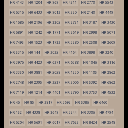
HR 4143
HR 1204
HR 969
HR 4511
HR 2770
HR 5543
HR 6316
HR 6433
HR 9013
HR 520
HR 2140
HR 4449
HR 1686
HR 2196
HR 2205
HR 2751
HR 3187
HR 3430
HR 6891
HR 1242
HR 1771
HR 2619
HR 2998
HR 5071
HR 7495
HR 1523
HR 1723
HR 3280
HR 2508
HR 2609
HR 5316
HR 144
HR 3035
HR 4164
HR 3898
HR 3240
HR 3976
HR 4423
HR 6371
HR 6388
HR 1046
HR 3116
HR 3350
HR 3881
HR 5058
HR 1230
HR 1105
HR 2862
HR 2748
HR 2395
HR 3527
HR 5006
HR 5392
HR 6862
HR 7119
HR 1214
HR 4401
HR 2790
HR 3753
HR 4532
HR 46
HR 85
HR 3817
HR 3692
HR 5386
HR 6460
HR 152
HR 4338
HR 2649
HR 3244
HR 3306
HR 4794
HR 6204
HR 5691
HR 6017
HR 7625
HR 8424
HR 2548