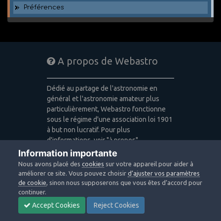
Préférences
A propos de Webastro
Dédié au partage de l'astronomie en
général et l'astronomie amateur plus
particulièrement, Webastro fonctionne
sous le régime d'une association loi 1901
à but non lucratif. Pour plus
d'informations, voir "à propos".
Information importante
Publicité: pas de publicité
Nous avons placé des
cookies
sur votre appareil pour aider à
Icons made by
Freepik
,
Alessio Atzeni
,
améliorer ce site. Vous pouvez choisir
d’ajuster vos paramètres
Pixel Buddha
,
Icon Pond
from
de cookie
, sinon nous supposerons que vous êtes d’accord pour
www.flaticon.com
is licensed by
CC 3.0
continuer.
BY
Accept Cookies
Reject Cookies
Design images: Courtesy NASA/JPL-
Caltech / Webastro - Quercus