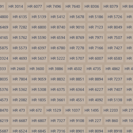
91
HR 3014
HR 6077
HR 7496
HR 7640
HR 8306
HR 8379
HR 84
4800
HR 6135
HR 5139
HR 5412
HR 5678
HR 5186
HR 5726
HR 
6469
HR 7282
HR 6800
HR 8740
HR 9010
HR 7123
HR 8049
HR 
4165
HR 5762
HR 5590
HR 6594
HR 8769
HR 7971
HR 7507
HR 
5875
HR 5573
HR 6397
HR 6780
HR 7278
HR 7166
HR 7427
HR 
3324
HR 4693
HR 5637
HR 5222
HR 5707
HR 6007
HR 6583
HR 
333
HR 2660
HR 3600
HR 3886
HR 4502
HR 4735
HR 4862
HR 4
8035
HR 7804
HR 9059
HR 8832
HR 8851
HR 8894
HR 7237
HR 
5376
HR 5362
HR 5308
HR 6375
HR 6364
HR 6227
HR 7407
HR 
4573
HR 2082
HR 1835
HR 3661
HR 4551
HR 4092
HR 5138
HR 
8470
HR 473
HR 672
HR 1529
HR 1037
HR 1495
HR 2203
HR 27
6219
HR 6687
HR 6807
HR 7327
HR 9108
HR 227
HR 860
HR 10
5687
HR 6524
HR 6845
HR 7316
HR 8901
HR 8094
HR 8918
HR 