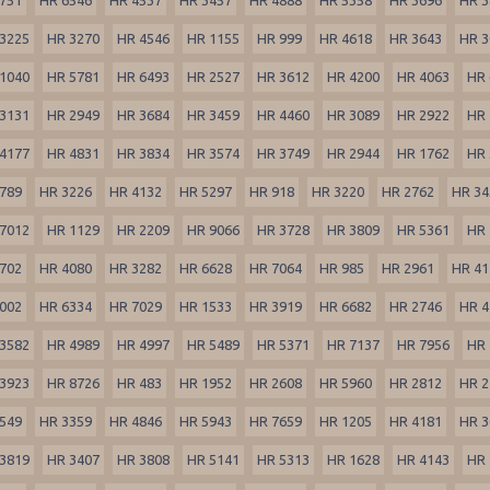
3225
HR 3270
HR 4546
HR 1155
HR 999
HR 4618
HR 3643
HR 3
1040
HR 5781
HR 6493
HR 2527
HR 3612
HR 4200
HR 4063
HR 
3131
HR 2949
HR 3684
HR 3459
HR 4460
HR 3089
HR 2922
HR 
4177
HR 4831
HR 3834
HR 3574
HR 3749
HR 2944
HR 1762
HR 
789
HR 3226
HR 4132
HR 5297
HR 918
HR 3220
HR 2762
HR 34
7012
HR 1129
HR 2209
HR 9066
HR 3728
HR 3809
HR 5361
HR 
702
HR 4080
HR 3282
HR 6628
HR 7064
HR 985
HR 2961
HR 41
002
HR 6334
HR 7029
HR 1533
HR 3919
HR 6682
HR 2746
HR 4
3582
HR 4989
HR 4997
HR 5489
HR 5371
HR 7137
HR 7956
HR 
3923
HR 8726
HR 483
HR 1952
HR 2608
HR 5960
HR 2812
HR 2
549
HR 3359
HR 4846
HR 5943
HR 7659
HR 1205
HR 4181
HR 3
3819
HR 3407
HR 3808
HR 5141
HR 5313
HR 1628
HR 4143
HR 