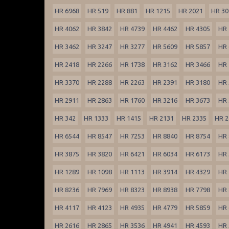
HR 6968
HR 519
HR 881
HR 1215
HR 2021
HR 30
HR 4062
HR 3842
HR 4739
HR 4462
HR 4305
HR 
HR 3462
HR 3247
HR 3277
HR 5609
HR 5857
HR 
HR 2418
HR 2266
HR 1738
HR 3162
HR 3466
HR 
HR 3370
HR 2288
HR 2263
HR 2391
HR 3180
HR 
HR 2911
HR 2863
HR 1760
HR 3216
HR 3673
HR 
HR 342
HR 1333
HR 1415
HR 2131
HR 2335
HR 2
HR 6544
HR 8547
HR 7253
HR 8840
HR 8754
HR 
HR 3875
HR 3820
HR 6421
HR 6034
HR 6173
HR 
HR 1289
HR 1098
HR 1113
HR 3914
HR 4329
HR 
HR 8236
HR 7969
HR 8323
HR 8938
HR 7798
HR 
HR 4117
HR 4123
HR 4935
HR 4779
HR 5859
HR 
HR 2616
HR 2865
HR 3536
HR 4941
HR 4593
HR 