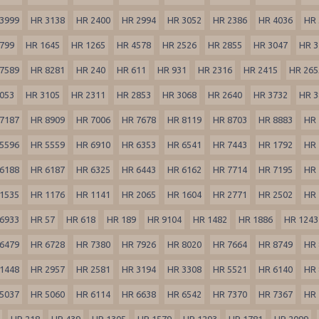
3999
HR 3138
HR 2400
HR 2994
HR 3052
HR 2386
HR 4036
HR 
799
HR 1645
HR 1265
HR 4578
HR 2526
HR 2855
HR 3047
HR 3
7589
HR 8281
HR 240
HR 611
HR 931
HR 2316
HR 2415
HR 265
053
HR 3105
HR 2311
HR 2853
HR 3068
HR 2640
HR 3732
HR 3
7187
HR 8909
HR 7006
HR 7678
HR 8119
HR 8703
HR 8883
HR 
5596
HR 5559
HR 6910
HR 6353
HR 6541
HR 7443
HR 1792
HR 
6188
HR 6187
HR 6325
HR 6443
HR 6162
HR 7714
HR 7195
HR 
1535
HR 1176
HR 1141
HR 2065
HR 1604
HR 2771
HR 2502
HR 
6933
HR 57
HR 618
HR 189
HR 9104
HR 1482
HR 1886
HR 1243
6479
HR 6728
HR 7380
HR 7926
HR 8020
HR 7664
HR 8749
HR 
1448
HR 2957
HR 2581
HR 3194
HR 3308
HR 5521
HR 6140
HR 
5037
HR 5060
HR 6114
HR 6638
HR 6542
HR 7370
HR 7367
HR 
HR 218
HR 439
HR 1305
HR 1579
HR 1293
HR 1781
HR 2099