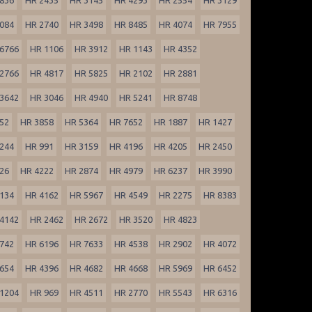
084
HR 2740
HR 3498
HR 8485
HR 4074
HR 7955
6766
HR 1106
HR 3912
HR 1143
HR 4352
2766
HR 4817
HR 5825
HR 2102
HR 2881
3642
HR 3046
HR 4940
HR 5241
HR 8748
52
HR 3858
HR 5364
HR 7652
HR 1887
HR 1427
244
HR 991
HR 3159
HR 4196
HR 4205
HR 2450
26
HR 4222
HR 2874
HR 4979
HR 6237
HR 3990
134
HR 4162
HR 5967
HR 4549
HR 2275
HR 8383
4142
HR 2462
HR 2672
HR 3520
HR 4823
742
HR 6196
HR 7633
HR 4538
HR 2902
HR 4072
654
HR 4396
HR 4682
HR 4668
HR 5969
HR 6452
1204
HR 969
HR 4511
HR 2770
HR 5543
HR 6316