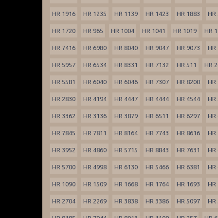
HR 1916
HR 1235
HR 1139
HR 1423
HR 1883
HR 
HR 1720
HR 965
HR 1004
HR 1041
HR 1019
HR 1
HR 7416
HR 6980
HR 8040
HR 9047
HR 9073
HR 
HR 5957
HR 6534
HR 8331
HR 7132
HR 511
HR 2
HR 5581
HR 6040
HR 6046
HR 7307
HR 8200
HR 
HR 2830
HR 4194
HR 4447
HR 4444
HR 4544
HR 
HR 3362
HR 3136
HR 3879
HR 6511
HR 6297
HR 
HR 7845
HR 7811
HR 8164
HR 7743
HR 8616
HR 
HR 3952
HR 4860
HR 5715
HR 8843
HR 7631
HR 
HR 5700
HR 4998
HR 6130
HR 5466
HR 6381
HR 
HR 1090
HR 1509
HR 1668
HR 1764
HR 1693
HR 
HR 2704
HR 2269
HR 3838
HR 3386
HR 5097
HR 
HR 8185
HR 7044
HR 8013
HR 1109
HR 257
HR 6