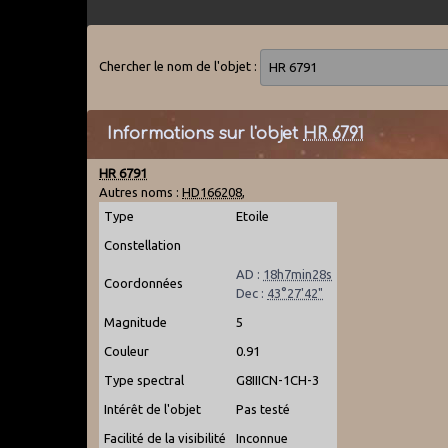
Chercher le nom de l'objet :
Informations sur l'objet
HR 6791
HR 6791
Autres noms :
HD166208
,
Type
Etoile
Constellation
AD :
18h7min28s
Coordonnées
Dec :
43°27'42"
Magnitude
5
Couleur
0.91
Type spectral
G8IIICN-1CH-3
Intérêt de l'objet
Pas testé
Facilité de la visibilité
Inconnue