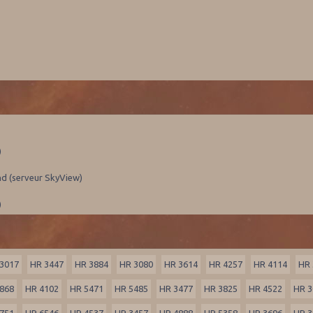
)
nd (serveur SkyView)
)
3017
HR 3447
HR 3884
HR 3080
HR 3614
HR 4257
HR 4114
HR 
868
HR 4102
HR 5471
HR 5485
HR 3477
HR 3825
HR 4522
HR 3
751
HR 6546
HR 4537
HR 3457
HR 4888
HR 5358
HR 3696
HR 3