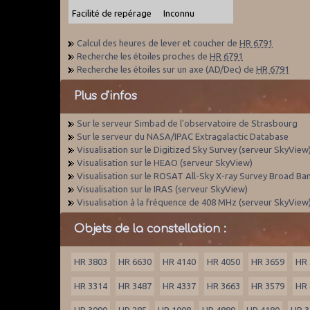
Facilité de repérage
Inconnu
Calcul des heures de lever et coucher de
HR 6791
Recherche les étoiles proches de
HR 6791
Recherche les étoiles sur un axe (AD/Dec) de
HR 6791
Plus d'infos
Sur le serveur Simbad de l'observatoire de Strasbourg
Sur le serveur du NASA/IPAC Extragalactic Database
Visualisation sur le Digitized Sky Survey (serveur SkyView
Visualisation sur le HEAO (serveur SkyView)
Visualisation sur le ROSAT All-Sky X-ray Survey Broad Ba
Visualisation sur le IRAS (serveur SkyView)
Visualisation à la fréquence de 408 MHz (serveur SkyView
Objets de la constellation :
HR 3803
HR 6630
HR 4140
HR 4050
HR 3659
HR 
HR 3314
HR 3487
HR 4337
HR 3663
HR 3579
HR 
HR 3090
HR 285
HR 1008
HR 4889
HR 4180
HR 3