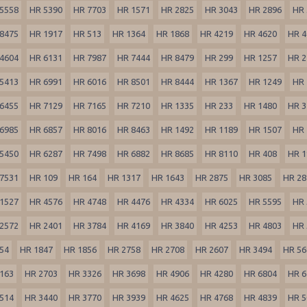
5558
HR 5390
HR 7703
HR 1571
HR 2825
HR 3043
HR 2896
HR 
8475
HR 1917
HR 513
HR 1364
HR 1868
HR 4219
HR 4620
HR 4
4604
HR 6131
HR 7987
HR 7444
HR 8479
HR 299
HR 1257
HR 2
5413
HR 6991
HR 6016
HR 8501
HR 8444
HR 1367
HR 1249
HR 
6455
HR 7129
HR 7165
HR 7210
HR 1335
HR 233
HR 1480
HR 3
6985
HR 6857
HR 8016
HR 8463
HR 1492
HR 1189
HR 1507
HR 
5450
HR 6287
HR 7498
HR 6882
HR 8685
HR 8110
HR 408
HR 1
7531
HR 109
HR 164
HR 1317
HR 1643
HR 2875
HR 3085
HR 28
1527
HR 4576
HR 4748
HR 4476
HR 4334
HR 6025
HR 5595
HR 
2572
HR 2401
HR 3784
HR 4169
HR 3840
HR 4253
HR 4803
HR 
54
HR 1847
HR 1856
HR 2758
HR 2708
HR 2607
HR 3494
HR 56
163
HR 2703
HR 3326
HR 3698
HR 4906
HR 4280
HR 6804
HR 6
514
HR 3440
HR 3770
HR 3939
HR 4625
HR 4768
HR 4839
HR 5