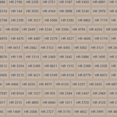
686
HR 2196
HR 2205
HR 2751
HR 3187
HR 3430
HR 6891
HR 1
5316
HR 144
HR 3035
HR 4164
HR 3898
HR 3240
HR 3976
HR 4
2748
HR 2395
HR 3527
HR 5006
HR 5392
HR 6862
HR 7119
HR 
2
HR 4338
HR 2649
HR 3244
HR 3306
HR 4794
HR 6204
HR 569
6970
HR 4475
HR 4487
HR 2379
HR 4327
HR 4600
HR 5174
HR 
75
HR 4413
HR 2662
HR 3153
HR 4492
HR 3002
HR 3121
HR 26
8076
HR 118
HR 1314
HR 2469
HR 3442
HR 5886
HR 1695
HR 2
3512
HR 3204
HR 5495
HR 8621
HR 1315
HR 2389
HR 2305
HR 
3605
HR 3213
HR 4221
HR 5349
HR 6128
HR 8779
HR 8472
HR 
4
HR 4466
HR 4250
HR 4973
HR 6126
HR 5207
HR 5635
HR 687
7587
HR 8104
HR 1327
HR 935
HR 2384
HR 2447
HR 2969
HR 3
017
HR 3315
HR 4893
HR 6960
HR 1011
HR 3720
HR 4120
HR 2
45
HR 1469
HR 2008
HR 2727
HR 3170
HR 4652
HR 3991
HR 48