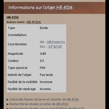
Informations sur l'objet
HR 4134
HR 4134
Autres noms :
HD 91324
,
Type
Etoile
Constellation
AD :
10h31min21s
Coordonnées
Dec :
-53°42'56"
Magnitude
4.89
Couleur
0.5
Type spectral
F6V
Intérêt de l'objet
Pas testé
Facilité de la visibilité
Inconnue
Facilité de repérage
Inconnu
Calcul des heures de lever et coucher de
HR 4134
Recherche les étoiles proches de
HR 4134
Recherche les étoiles sur un axe (AD/Dec) de
HR 4134