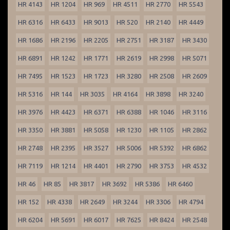
HR 4143
HR 1204
HR 969
HR 4511
HR 2770
HR 5543
HR 6316
HR 6433
HR 9013
HR 520
HR 2140
HR 4449
HR 1686
HR 2196
HR 2205
HR 2751
HR 3187
HR 3430
HR 6891
HR 1242
HR 1771
HR 2619
HR 2998
HR 5071
HR 7495
HR 1523
HR 1723
HR 3280
HR 2508
HR 2609
HR 5316
HR 144
HR 3035
HR 4164
HR 3898
HR 3240
HR 3976
HR 4423
HR 6371
HR 6388
HR 1046
HR 3116
HR 3350
HR 3881
HR 5058
HR 1230
HR 1105
HR 2862
HR 2748
HR 2395
HR 3527
HR 5006
HR 5392
HR 6862
HR 7119
HR 1214
HR 4401
HR 2790
HR 3753
HR 4532
HR 46
HR 85
HR 3817
HR 3692
HR 5386
HR 6460
HR 152
HR 4338
HR 2649
HR 3244
HR 3306
HR 4794
HR 6204
HR 5691
HR 6017
HR 7625
HR 8424
HR 2548