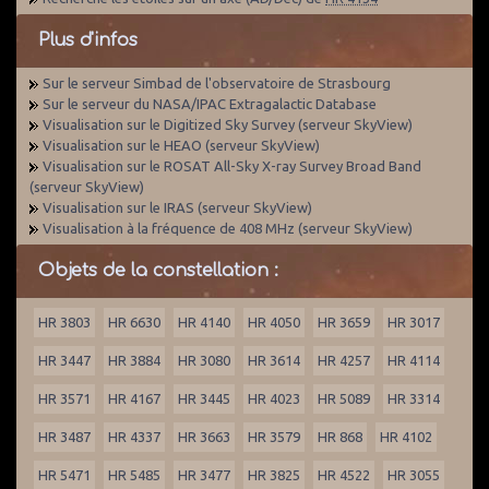
Plus d'infos
Sur le serveur Simbad de l'observatoire de Strasbourg
Sur le serveur du NASA/IPAC Extragalactic Database
Visualisation sur le Digitized Sky Survey (serveur SkyView)
Visualisation sur le HEAO (serveur SkyView)
Visualisation sur le ROSAT All-Sky X-ray Survey Broad Band
(serveur SkyView)
Visualisation sur le IRAS (serveur SkyView)
Visualisation à la fréquence de 408 MHz (serveur SkyView)
Objets de la constellation :
HR 3803
HR 6630
HR 4140
HR 4050
HR 3659
HR 3017
HR 3447
HR 3884
HR 3080
HR 3614
HR 4257
HR 4114
HR 3571
HR 4167
HR 3445
HR 4023
HR 5089
HR 3314
HR 3487
HR 4337
HR 3663
HR 3579
HR 868
HR 4102
HR 5471
HR 5485
HR 3477
HR 3825
HR 4522
HR 3055