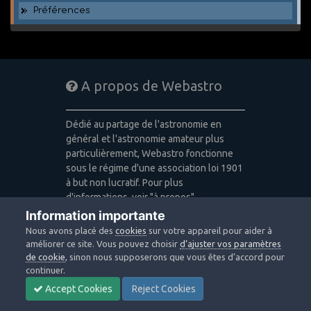
Préférences
A propos de Webastro
Dédié au partage de l'astronomie en
général et l'astronomie amateur plus
particulièrement, Webastro fonctionne
sous le régime d'une association loi 1901
à but non lucratif. Pour plus
d'informations, voir "à propos".
Information importante
Publicité: pas de publicité
Nous avons placé des
cookies
sur votre appareil pour aider à
Icons made by
Freepik
,
Alessio Atzeni
,
améliorer ce site. Vous pouvez choisir
d’ajuster vos paramètres
Pixel Buddha
,
Icon Pond
from
de cookie
, sinon nous supposerons que vous êtes d’accord pour
www.flaticon.com
is licensed by
CC 3.0
continuer.
BY
Accept Cookies
Reject Cookies
Design images: Courtesy NASA/JPL-
Caltech / Webastro - Quercus