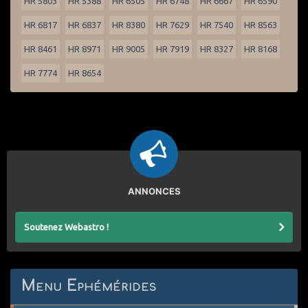
HR 5803
HR 5388
HR 6505
HR 6748
HR 6667
HR 6590
HR 6817
HR 6837
HR 8380
HR 7629
HR 7540
HR 8563
HR 8461
HR 8971
HR 9005
HR 7919
HR 8327
HR 8168
HR 7774
HR 8654
ANNONCES
Soutenez Webastro !
Menu Ephémérides