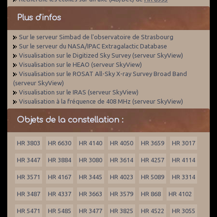
Plus d'infos
Sur le serveur Simbad de l'observatoire de Strasbourg
Sur le serveur du NASA/IPAC Extragalactic Database
Visualisation sur le Digitized Sky Survey (serveur SkyView)
Visualisation sur le HEAO (serveur SkyView)
Visualisation sur le ROSAT All-Sky X-ray Survey Broad Band
(serveur SkyView)
Visualisation sur le IRAS (serveur SkyView)
Visualisation à la fréquence de 408 MHz (serveur SkyView)
Objets de la constellation :
HR 3803
HR 6630
HR 4140
HR 4050
HR 3659
HR 3017
HR 3447
HR 3884
HR 3080
HR 3614
HR 4257
HR 4114
HR 3571
HR 4167
HR 3445
HR 4023
HR 5089
HR 3314
HR 3487
HR 4337
HR 3663
HR 3579
HR 868
HR 4102
HR 5471
HR 5485
HR 3477
HR 3825
HR 4522
HR 3055