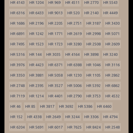
HR 4143
HR 1204
HR 969
HR 4511
HR 2770
HR 5543
HR 6316
HR 6433
HR 9013
HR 520
HR 2140
HR 4449
HR 1686
HR 2196
HR 2205
HR 2751
HR 3187
HR 3430
HR 6891
HR 1242
HR 1771
HR 2619
HR 2998
HR 5071
HR 7495
HR 1523
HR 1723
HR 3280
HR 2508
HR 2609
HR 5316
HR 144
HR 3035
HR 4164
HR 3898
HR 3240
HR 3976
HR 4423
HR 6371
HR 6388
HR 1046
HR 3116
HR 3350
HR 3881
HR 5058
HR 1230
HR 1105
HR 2862
HR 2748
HR 2395
HR 3527
HR 5006
HR 5392
HR 6862
HR 7119
HR 1214
HR 4401
HR 2790
HR 3753
HR 4532
HR 46
HR 85
HR 3817
HR 3692
HR 5386
HR 6460
HR 152
HR 4338
HR 2649
HR 3244
HR 3306
HR 4794
HR 6204
HR 5691
HR 6017
HR 7625
HR 8424
HR 2548