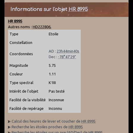
Informations sur l'objet
HR 8995
HR 8995
Autres noms :
HD222806
,
Type
Etoile
Constellation
AD :
23h44min40s
Coordonnées
Dec :
-78°47'29"
Magnitude
5.75
Couleur
1.11
Type spectral
K1III
Intérêt de l'objet
Pas testé
Facilité de la visibilité
Inconnue
Facilité de repérage
Inconnu
Calcul des heures de lever et coucher de
HR 8995
Recherche les étoiles proches de
HR 8995
Recherche les étoiles sur un axe (AD/Dec) de
HR 8995