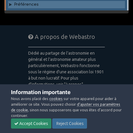
Préférences
A propos de Webastro
Dédié au partage de l'astronomie en
général et l'astronomie amateur plus
particulièrement, Webastro fonctionne
sous le régime d'une association loi 1901
à but non lucratif. Pour plus
d'informations, voir "à propos".
Information importante
Publicité: pas de publicité
Nous avons placé des
cookies
sur votre appareil pour aider à
Icons made by
Freepik
,
Alessio Atzeni
,
améliorer ce site. Vous pouvez choisir
d’ajuster vos paramètres
Pixel Buddha
,
Icon Pond
from
de cookie
, sinon nous supposerons que vous êtes d’accord pour
www.flaticon.com
is licensed by
CC 3.0
continuer.
BY
Accept Cookies
Reject Cookies
Design images: Courtesy NASA/JPL-
Caltech / Webastro - Quercus