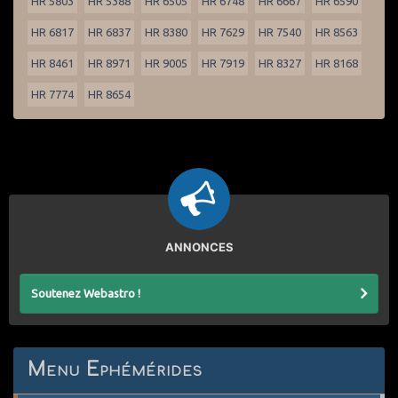
HR 5803
HR 5388
HR 6505
HR 6748
HR 6667
HR 6590
HR 6817
HR 6837
HR 8380
HR 7629
HR 7540
HR 8563
HR 8461
HR 8971
HR 9005
HR 7919
HR 8327
HR 8168
HR 7774
HR 8654
ANNONCES
Soutenez Webastro !
Menu Ephémérides