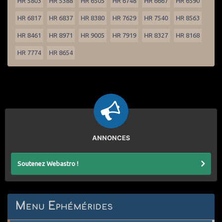
HR 5803
HR 5388
HR 6505
HR 6748
HR 6667
HR 6590
HR 6817
HR 6837
HR 8380
HR 7629
HR 7540
HR 8563
HR 8461
HR 8971
HR 9005
HR 7919
HR 8327
HR 8168
HR 7774
HR 8654
ANNONCES
Soutenez Webastro !
Menu Ephémérides