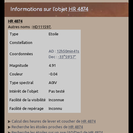
Informations sur l'objet
HR 4874
HR 4874
Autres noms :
HD111597
,
Type
Etoile
Constellation
AD :
12h50min41s
Coordonnées
Dec :
-33°59'57"
Magnitude
4.91
Couleur
-0.04
Type spectral
A0IV
Intérêt de l'objet
Pas testé
Facilité de la visibilité
Inconnue
Facilité de repérage
Inconnu
Calcul des heures de lever et coucher de
HR 4874
Recherche les étoiles proches de
HR 4874
Recherche les étoiles sur un axe (AD/Dec) de
HR 4874