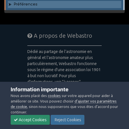
Préférences
A propos de Webastro
Dédié au partage de l'astronomie en
général et l'astronomie amateur plus
particulièrement, Webastro fonctionne
sous le régime d'une association loi 1901
à but non lucratif. Pour plus
d'informations, voir "à propos".
Information importante
Publicité: pas de publicité
Nous avons placé des
cookies
sur votre appareil pour aider à
Icons made by
Freepik
,
Alessio Atzeni
,
améliorer ce site. Vous pouvez choisir
d’ajuster vos paramètres
Pixel Buddha
,
Icon Pond
from
de cookie
, sinon nous supposerons que vous êtes d’accord pour
www.flaticon.com
is licensed by
CC 3.0
continuer.
BY
Accept Cookies
Reject Cookies
Design images: Courtesy NASA/JPL-
Caltech / Webastro - Quercus