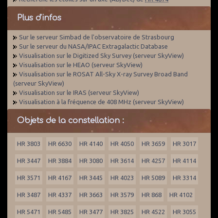
Plus d'infos
Sur le serveur Simbad de l'observatoire de Strasbourg
Sur le serveur du NASA/IPAC Extragalactic Database
Visualisation sur le Digitized Sky Survey (serveur SkyView)
Visualisation sur le HEAO (serveur SkyView)
Visualisation sur le ROSAT All-Sky X-ray Survey Broad Band
(serveur SkyView)
Visualisation sur le IRAS (serveur SkyView)
Visualisation à la fréquence de 408 MHz (serveur SkyView)
Objets de la constellation :
HR 3803
HR 6630
HR 4140
HR 4050
HR 3659
HR 3017
HR 3447
HR 3884
HR 3080
HR 3614
HR 4257
HR 4114
HR 3571
HR 4167
HR 3445
HR 4023
HR 5089
HR 3314
HR 3487
HR 4337
HR 3663
HR 3579
HR 868
HR 4102
HR 5471
HR 5485
HR 3477
HR 3825
HR 4522
HR 3055