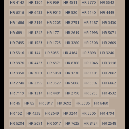
HR 4143
HR 1204
HR 969
HR 4511
HR 2770
HR 5543
HR 6316
HR 6433
HR 9013
HR 520
HR 2140
HR 4449
HR 1686
HR 2196
HR 2205
HR 2751
HR 3187
HR 3430
HR 6891
HR 1242
HR 1771
HR 2619
HR 2998
HR 5071
HR 7495
HR 1523
HR 1723
HR 3280
HR 2508
HR 2609
HR 5316
HR 144
HR 3035
HR 4164
HR 3898
HR 3240
HR 3976
HR 4423
HR 6371
HR 6388
HR 1046
HR 3116
HR 3350
HR 3881
HR 5058
HR 1230
HR 1105
HR 2862
HR 2748
HR 2395
HR 3527
HR 5006
HR 5392
HR 6862
HR 7119
HR 1214
HR 4401
HR 2790
HR 3753
HR 4532
HR 46
HR 85
HR 3817
HR 3692
HR 5386
HR 6460
HR 152
HR 4338
HR 2649
HR 3244
HR 3306
HR 4794
HR 6204
HR 5691
HR 6017
HR 7625
HR 8424
HR 2548