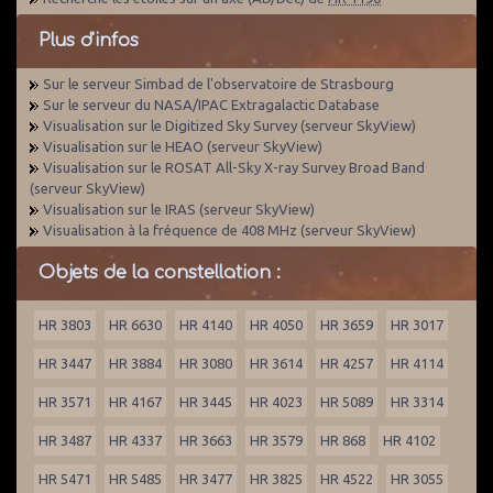
Plus d'infos
Sur le serveur Simbad de l'observatoire de Strasbourg
Sur le serveur du NASA/IPAC Extragalactic Database
Visualisation sur le Digitized Sky Survey (serveur SkyView)
Visualisation sur le HEAO (serveur SkyView)
Visualisation sur le ROSAT All-Sky X-ray Survey Broad Band
(serveur SkyView)
Visualisation sur le IRAS (serveur SkyView)
Visualisation à la fréquence de 408 MHz (serveur SkyView)
Objets de la constellation :
HR 3803
HR 6630
HR 4140
HR 4050
HR 3659
HR 3017
HR 3447
HR 3884
HR 3080
HR 3614
HR 4257
HR 4114
HR 3571
HR 4167
HR 3445
HR 4023
HR 5089
HR 3314
HR 3487
HR 4337
HR 3663
HR 3579
HR 868
HR 4102
HR 5471
HR 5485
HR 3477
HR 3825
HR 4522
HR 3055