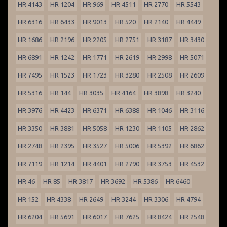
HR 4143
HR 1204
HR 969
HR 4511
HR 2770
HR 5543
HR 6316
HR 6433
HR 9013
HR 520
HR 2140
HR 4449
HR 1686
HR 2196
HR 2205
HR 2751
HR 3187
HR 3430
HR 6891
HR 1242
HR 1771
HR 2619
HR 2998
HR 5071
HR 7495
HR 1523
HR 1723
HR 3280
HR 2508
HR 2609
HR 5316
HR 144
HR 3035
HR 4164
HR 3898
HR 3240
HR 3976
HR 4423
HR 6371
HR 6388
HR 1046
HR 3116
HR 3350
HR 3881
HR 5058
HR 1230
HR 1105
HR 2862
HR 2748
HR 2395
HR 3527
HR 5006
HR 5392
HR 6862
HR 7119
HR 1214
HR 4401
HR 2790
HR 3753
HR 4532
HR 46
HR 85
HR 3817
HR 3692
HR 5386
HR 6460
HR 152
HR 4338
HR 2649
HR 3244
HR 3306
HR 4794
HR 6204
HR 5691
HR 6017
HR 7625
HR 8424
HR 2548