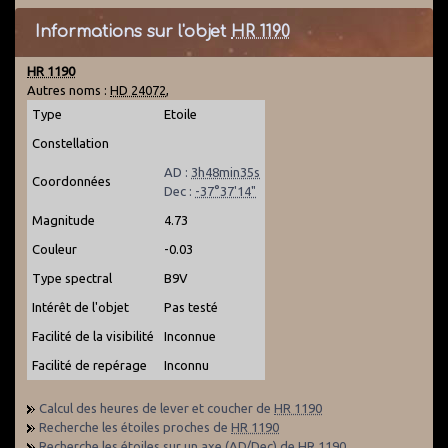
Informations sur l'objet
HR 1190
HR 1190
Autres noms :
HD 24072
,
Type
Etoile
Constellation
AD :
3h48min35s
Coordonnées
Dec :
-37°37'14"
Magnitude
4.73
Couleur
-0.03
Type spectral
B9V
Intérêt de l'objet
Pas testé
Facilité de la visibilité
Inconnue
Facilité de repérage
Inconnu
Calcul des heures de lever et coucher de
HR 1190
Recherche les étoiles proches de
HR 1190
Recherche les étoiles sur un axe (AD/Dec) de
HR 1190