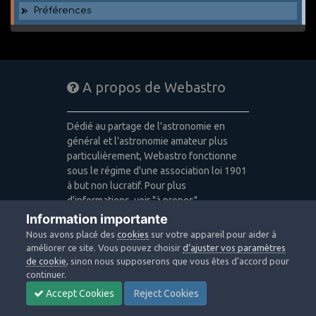
Préférences
A propos de Webastro
Dédié au partage de l'astronomie en
général et l'astronomie amateur plus
particulièrement, Webastro fonctionne
sous le régime d'une association loi 1901
à but non lucratif. Pour plus
d'informations, voir "à propos".
Information importante
Publicité: pas de publicité
Nous avons placé des
cookies
sur votre appareil pour aider à
Icons made by
Freepik
,
Alessio Atzeni
,
améliorer ce site. Vous pouvez choisir
d’ajuster vos paramètres
Pixel Buddha
,
Icon Pond
from
de cookie
, sinon nous supposerons que vous êtes d’accord pour
www.flaticon.com
is licensed by
CC 3.0
continuer.
BY
Accept Cookies
Reject Cookies
Design images: Courtesy NASA/JPL-
Caltech / Webastro - Quercus