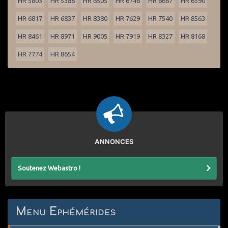
HR 5803
HR 5388
HR 6505
HR 6748
HR 6667
HR 6590
HR 6817
HR 6837
HR 8380
HR 7629
HR 7540
HR 8563
HR 8461
HR 8971
HR 9005
HR 7919
HR 8327
HR 8168
HR 7774
HR 8654
ANNONCES
Soutenez Webastro !
Menu Ephémérides