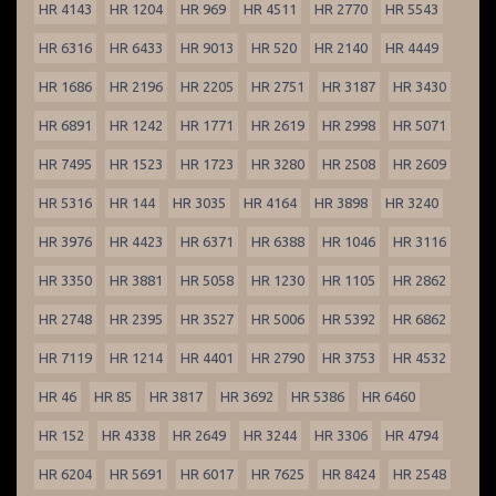
HR 4143
HR 1204
HR 969
HR 4511
HR 2770
HR 5543
HR 6316
HR 6433
HR 9013
HR 520
HR 2140
HR 4449
HR 1686
HR 2196
HR 2205
HR 2751
HR 3187
HR 3430
HR 6891
HR 1242
HR 1771
HR 2619
HR 2998
HR 5071
HR 7495
HR 1523
HR 1723
HR 3280
HR 2508
HR 2609
HR 5316
HR 144
HR 3035
HR 4164
HR 3898
HR 3240
HR 3976
HR 4423
HR 6371
HR 6388
HR 1046
HR 3116
HR 3350
HR 3881
HR 5058
HR 1230
HR 1105
HR 2862
HR 2748
HR 2395
HR 3527
HR 5006
HR 5392
HR 6862
HR 7119
HR 1214
HR 4401
HR 2790
HR 3753
HR 4532
HR 46
HR 85
HR 3817
HR 3692
HR 5386
HR 6460
HR 152
HR 4338
HR 2649
HR 3244
HR 3306
HR 4794
HR 6204
HR 5691
HR 6017
HR 7625
HR 8424
HR 2548