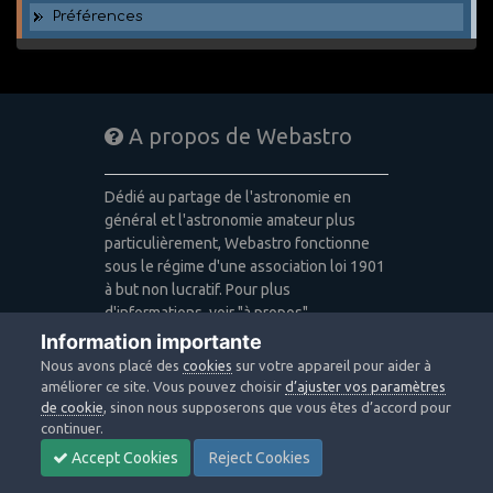
Préférences
A propos de Webastro
Dédié au partage de l'astronomie en
général et l'astronomie amateur plus
particulièrement, Webastro fonctionne
sous le régime d'une association loi 1901
à but non lucratif. Pour plus
d'informations, voir "à propos".
Information importante
Publicité: pas de publicité
Nous avons placé des
cookies
sur votre appareil pour aider à
Icons made by
Freepik
,
Alessio Atzeni
,
améliorer ce site. Vous pouvez choisir
d’ajuster vos paramètres
Pixel Buddha
,
Icon Pond
from
de cookie
, sinon nous supposerons que vous êtes d’accord pour
www.flaticon.com
is licensed by
CC 3.0
continuer.
BY
Accept Cookies
Reject Cookies
Design images: Courtesy NASA/JPL-
Caltech / Webastro - Quercus