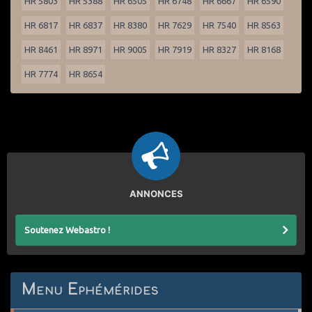
HR 5803
HR 5388
HR 6505
HR 6748
HR 6667
HR 6590
HR 6817
HR 6837
HR 8380
HR 7629
HR 7540
HR 8563
HR 8461
HR 8971
HR 9005
HR 7919
HR 8327
HR 8168
HR 7774
HR 8654
ANNONCES
Soutenez Webastro !
Menu Ephémérides