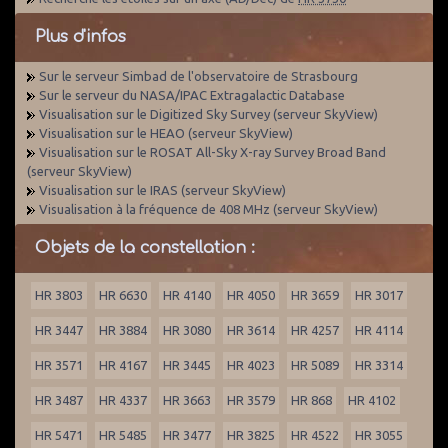
Plus d'infos
Sur le serveur Simbad de l'observatoire de Strasbourg
Sur le serveur du NASA/IPAC Extragalactic Database
Visualisation sur le Digitized Sky Survey (serveur SkyView)
Visualisation sur le HEAO (serveur SkyView)
Visualisation sur le ROSAT All-Sky X-ray Survey Broad Band
(serveur SkyView)
Visualisation sur le IRAS (serveur SkyView)
Visualisation à la fréquence de 408 MHz (serveur SkyView)
Objets de la constellation :
HR 3803
HR 6630
HR 4140
HR 4050
HR 3659
HR 3017
HR 3447
HR 3884
HR 3080
HR 3614
HR 4257
HR 4114
HR 3571
HR 4167
HR 3445
HR 4023
HR 5089
HR 3314
HR 3487
HR 4337
HR 3663
HR 3579
HR 868
HR 4102
HR 5471
HR 5485
HR 3477
HR 3825
HR 4522
HR 3055