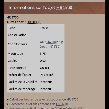
Informations sur l'objet
HR 3730
HR 3730
Autres noms :
HD 81136
,
Type
Etoile
Constellation
AD :
9h22min23s
Coordonnées
Dec :
-46°2'50"
Magnitude
5.75
Couleur
0.92
Type spectral
G6-8III
Intérêt de l'objet
Pas testé
Facilité de la visibilité
Inconnue
Facilité de repérage
Inconnu
Calcul des heures de lever et coucher de
HR 3730
Recherche les étoiles proches de
HR 3730
Recherche les étoiles sur un axe (AD/Dec) de
HR 3730