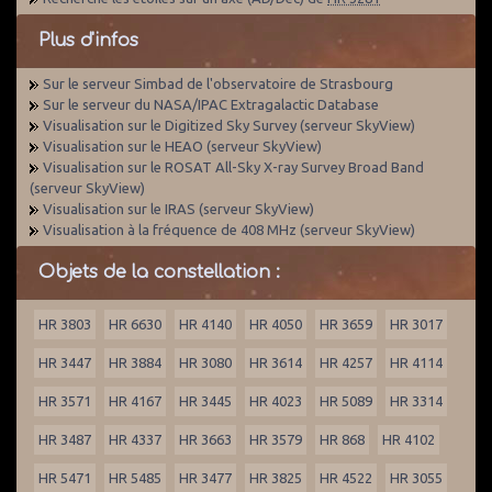
Plus d'infos
Sur le serveur Simbad de l'observatoire de Strasbourg
Sur le serveur du NASA/IPAC Extragalactic Database
Visualisation sur le Digitized Sky Survey (serveur SkyView)
Visualisation sur le HEAO (serveur SkyView)
Visualisation sur le ROSAT All-Sky X-ray Survey Broad Band
(serveur SkyView)
Visualisation sur le IRAS (serveur SkyView)
Visualisation à la fréquence de 408 MHz (serveur SkyView)
Objets de la constellation :
HR 3803
HR 6630
HR 4140
HR 4050
HR 3659
HR 3017
HR 3447
HR 3884
HR 3080
HR 3614
HR 4257
HR 4114
HR 3571
HR 4167
HR 3445
HR 4023
HR 5089
HR 3314
HR 3487
HR 4337
HR 3663
HR 3579
HR 868
HR 4102
HR 5471
HR 5485
HR 3477
HR 3825
HR 4522
HR 3055