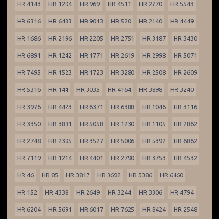
HR 4143
HR 1204
HR 969
HR 4511
HR 2770
HR 5543
HR 6316
HR 6433
HR 9013
HR 520
HR 2140
HR 4449
HR 1686
HR 2196
HR 2205
HR 2751
HR 3187
HR 3430
HR 6891
HR 1242
HR 1771
HR 2619
HR 2998
HR 5071
HR 7495
HR 1523
HR 1723
HR 3280
HR 2508
HR 2609
HR 5316
HR 144
HR 3035
HR 4164
HR 3898
HR 3240
HR 3976
HR 4423
HR 6371
HR 6388
HR 1046
HR 3116
HR 3350
HR 3881
HR 5058
HR 1230
HR 1105
HR 2862
HR 2748
HR 2395
HR 3527
HR 5006
HR 5392
HR 6862
HR 7119
HR 1214
HR 4401
HR 2790
HR 3753
HR 4532
HR 46
HR 85
HR 3817
HR 3692
HR 5386
HR 6460
HR 152
HR 4338
HR 2649
HR 3244
HR 3306
HR 4794
HR 6204
HR 5691
HR 6017
HR 7625
HR 8424
HR 2548