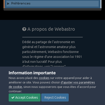
Préférences
A propos de Webastro
Dédié au partage de l'astronomie en
général et l'astronomie amateur plus
particulièrement, Webastro fonctionne
sous le régime d'une association loi 1901
à but non lucratif. Pour plus
d'informations, voir "à propos".
Information importante
Publicité: pas de publicité
Nous avons placé des
cookies
sur votre appareil pour aider à
Icons made by
Freepik
,
Alessio Atzeni
,
améliorer ce site. Vous pouvez choisir
d’ajuster vos paramètres
Pixel Buddha
,
Icon Pond
from
de cookie
, sinon nous supposerons que vous êtes d’accord pour
www.flaticon.com
is licensed by
CC 3.0
continuer.
BY
Accept Cookies
Reject Cookies
Design images: Courtesy NASA/JPL-
Caltech / Webastro - Quercus