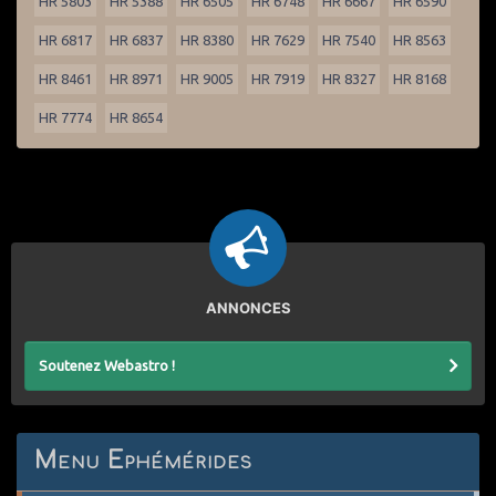
HR 5803
HR 5388
HR 6505
HR 6748
HR 6667
HR 6590
HR 6817
HR 6837
HR 8380
HR 7629
HR 7540
HR 8563
HR 8461
HR 8971
HR 9005
HR 7919
HR 8327
HR 8168
HR 7774
HR 8654
ANNONCES
Soutenez Webastro !
Menu Ephémérides