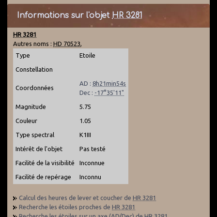
Informations sur l'objet
HR 3281
HR 3281
Autres noms :
HD 70523
,
Type
Etoile
Constellation
AD :
8h21min54s
Coordonnées
Dec :
-17°35'11"
Magnitude
5.75
Couleur
1.05
Type spectral
K1III
Intérêt de l'objet
Pas testé
Facilité de la visibilité
Inconnue
Facilité de repérage
Inconnu
Calcul des heures de lever et coucher de
HR 3281
Recherche les étoiles proches de
HR 3281
Recherche les étoiles sur un axe (AD/Dec) de
HR 3281