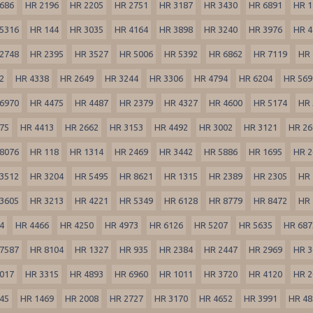
686
HR 2196
HR 2205
HR 2751
HR 3187
HR 3430
HR 6891
HR 1
5316
HR 144
HR 3035
HR 4164
HR 3898
HR 3240
HR 3976
HR 4
2748
HR 2395
HR 3527
HR 5006
HR 5392
HR 6862
HR 7119
HR 
2
HR 4338
HR 2649
HR 3244
HR 3306
HR 4794
HR 6204
HR 569
6970
HR 4475
HR 4487
HR 2379
HR 4327
HR 4600
HR 5174
HR 
75
HR 4413
HR 2662
HR 3153
HR 4492
HR 3002
HR 3121
HR 26
8076
HR 118
HR 1314
HR 2469
HR 3442
HR 5886
HR 1695
HR 2
3512
HR 3204
HR 5495
HR 8621
HR 1315
HR 2389
HR 2305
HR 
3605
HR 3213
HR 4221
HR 5349
HR 6128
HR 8779
HR 8472
HR 
4
HR 4466
HR 4250
HR 4973
HR 6126
HR 5207
HR 5635
HR 687
7587
HR 8104
HR 1327
HR 935
HR 2384
HR 2447
HR 2969
HR 3
017
HR 3315
HR 4893
HR 6960
HR 1011
HR 3720
HR 4120
HR 2
45
HR 1469
HR 2008
HR 2727
HR 3170
HR 4652
HR 3991
HR 48