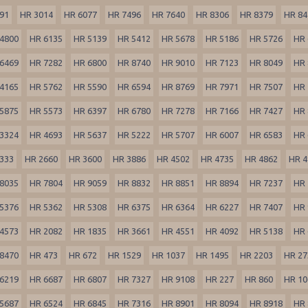
91
HR 3014
HR 6077
HR 7496
HR 7640
HR 8306
HR 8379
HR 84
4800
HR 6135
HR 5139
HR 5412
HR 5678
HR 5186
HR 5726
HR 
6469
HR 7282
HR 6800
HR 8740
HR 9010
HR 7123
HR 8049
HR 
4165
HR 5762
HR 5590
HR 6594
HR 8769
HR 7971
HR 7507
HR 
5875
HR 5573
HR 6397
HR 6780
HR 7278
HR 7166
HR 7427
HR 
3324
HR 4693
HR 5637
HR 5222
HR 5707
HR 6007
HR 6583
HR 
333
HR 2660
HR 3600
HR 3886
HR 4502
HR 4735
HR 4862
HR 4
8035
HR 7804
HR 9059
HR 8832
HR 8851
HR 8894
HR 7237
HR 
5376
HR 5362
HR 5308
HR 6375
HR 6364
HR 6227
HR 7407
HR 
4573
HR 2082
HR 1835
HR 3661
HR 4551
HR 4092
HR 5138
HR 
8470
HR 473
HR 672
HR 1529
HR 1037
HR 1495
HR 2203
HR 27
6219
HR 6687
HR 6807
HR 7327
HR 9108
HR 227
HR 860
HR 10
5687
HR 6524
HR 6845
HR 7316
HR 8901
HR 8094
HR 8918
HR 