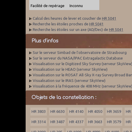
Facilité de repérage
Inconnu
Calcul des heures de lever et coucher de
HR 5041
Recherche les étoiles proches de
HR 5041
Recherche les étoiles sur un axe (AD/Dec) de
HR 5041
Plus d'infos
Sur le serveur Simbad de l'observatoire de Strasbourg
Sur le serveur du NASA/IPAC Extragalactic Database
Visualisation sur le Digitized Sky Survey (serveur SkyView
Visualisation sur le HEAO (serveur SkyView)
Visualisation sur le ROSAT All-Sky X-ray Survey Broad Ba
Visualisation sur le IRAS (serveur SkyView)
Visualisation à la fréquence de 408 MHz (serveur SkyView
Objets de la constellation :
HR 3803
HR 6630
HR 4140
HR 4050
HR 3659
HR 
HR 3314
HR 3487
HR 4337
HR 3663
HR 3579
HR 
HR 3090
HR 285
HR 1008
HR 4889
HR 4180
HR 3