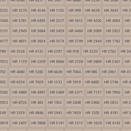
3225
HR 3270
HR 4546
HR 1155
HR 999
HR 4618
HR 3643
HR 3
1040
HR 5781
HR 6493
HR 2527
HR 3612
HR 4200
HR 4063
HR 
3131
HR 2949
HR 3684
HR 3459
HR 4460
HR 3089
HR 2922
HR 
4177
HR 4831
HR 3834
HR 3574
HR 3749
HR 2944
HR 1762
HR 
789
HR 3226
HR 4132
HR 5297
HR 918
HR 3220
HR 2762
HR 34
7012
HR 1129
HR 2209
HR 9066
HR 3728
HR 3809
HR 5361
HR 
702
HR 4080
HR 3282
HR 6628
HR 7064
HR 985
HR 2961
HR 41
002
HR 6334
HR 7029
HR 1533
HR 3919
HR 6682
HR 2746
HR 4
3582
HR 4989
HR 4997
HR 5489
HR 5371
HR 7137
HR 7956
HR 
3923
HR 8726
HR 483
HR 1952
HR 2608
HR 5960
HR 2812
HR 2
549
HR 3359
HR 4846
HR 5943
HR 7659
HR 1205
HR 4181
HR 3
3819
HR 3407
HR 3808
HR 5141
HR 5313
HR 1628
HR 4143
HR 