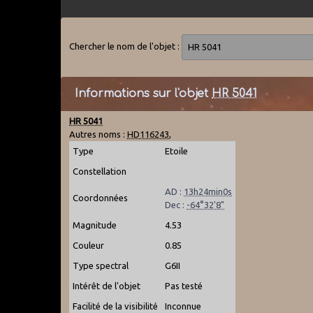
Chercher le nom de l'objet :
Informations sur l'objet
HR 5041
HR 5041
Autres noms :
HD116243
,
Type
Etoile
Constellation
AD :
13h24min0s
Coordonnées
Dec :
-64°32'8"
Magnitude
4.53
Couleur
0.85
Type spectral
G6II
Intérêt de l'objet
Pas testé
Facilité de la visibilité
Inconnue