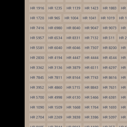
HR 1916
HR 1235
HR 1139
HR 1423
HR 1883
HR 
HR 1720
HR 965
HR 1004
HR 1041
HR 1019
HR 1
HR 7416
HR 6980
HR 8040
HR 9047
HR 9073
HR 
HR 5957
HR 6534
HR 8331
HR 7132
HR 511
HR 2
HR 5581
HR 6040
HR 6046
HR 7307
HR 8200
HR 
HR 2830
HR 4194
HR 4447
HR 4444
HR 4544
HR 
HR 3362
HR 3136
HR 3879
HR 6511
HR 6297
HR 
HR 7845
HR 7811
HR 8164
HR 7743
HR 8616
HR 
HR 3952
HR 4860
HR 5715
HR 8843
HR 7631
HR 
HR 5700
HR 4998
HR 6130
HR 5466
HR 6381
HR 
HR 1090
HR 1509
HR 1668
HR 1764
HR 1693
HR 
HR 2704
HR 2269
HR 3838
HR 3386
HR 5097
HR 
HR 8185
HR 7044
HR 8013
HR 1109
HR 257
HR 6