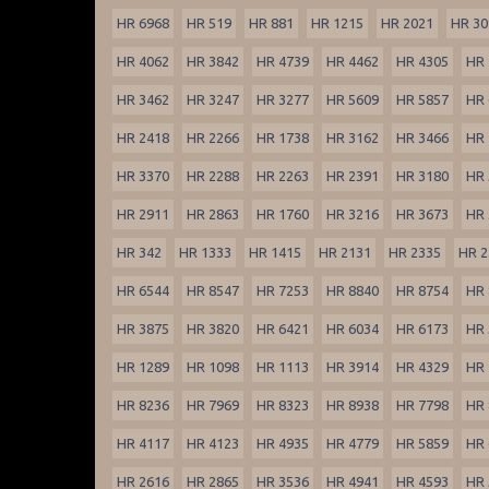
HR 6968
HR 519
HR 881
HR 1215
HR 2021
HR 30
HR 4062
HR 3842
HR 4739
HR 4462
HR 4305
HR 
HR 3462
HR 3247
HR 3277
HR 5609
HR 5857
HR 
HR 2418
HR 2266
HR 1738
HR 3162
HR 3466
HR 
HR 3370
HR 2288
HR 2263
HR 2391
HR 3180
HR 
HR 2911
HR 2863
HR 1760
HR 3216
HR 3673
HR 
HR 342
HR 1333
HR 1415
HR 2131
HR 2335
HR 2
HR 6544
HR 8547
HR 7253
HR 8840
HR 8754
HR 
HR 3875
HR 3820
HR 6421
HR 6034
HR 6173
HR 
HR 1289
HR 1098
HR 1113
HR 3914
HR 4329
HR 
HR 8236
HR 7969
HR 8323
HR 8938
HR 7798
HR 
HR 4117
HR 4123
HR 4935
HR 4779
HR 5859
HR 
HR 2616
HR 2865
HR 3536
HR 4941
HR 4593
HR 