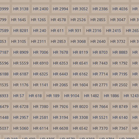
3999
HR 3138
HR 2400
HR 2994
HR 3052
HR 2386
HR 4036
HR 
799
HR 1645
HR 1265
HR 4578
HR 2526
HR 2855
HR 3047
HR 3
7589
HR 8281
HR 240
HR 611
HR 931
HR 2316
HR 2415
HR 265
053
HR 3105
HR 2311
HR 2853
HR 3068
HR 2640
HR 3732
HR 3
7187
HR 8909
HR 7006
HR 7678
HR 8119
HR 8703
HR 8883
HR 
5596
HR 5559
HR 6910
HR 6353
HR 6541
HR 7443
HR 1792
HR 
6188
HR 6187
HR 6325
HR 6443
HR 6162
HR 7714
HR 7195
HR 
1535
HR 1176
HR 1141
HR 2065
HR 1604
HR 2771
HR 2502
HR 
6933
HR 57
HR 618
HR 189
HR 9104
HR 1482
HR 1886
HR 1243
6479
HR 6728
HR 7380
HR 7926
HR 8020
HR 7664
HR 8749
HR 
1448
HR 2957
HR 2581
HR 3194
HR 3308
HR 5521
HR 6140
HR 
5037
HR 5060
HR 6114
HR 6638
HR 6542
HR 7370
HR 7367
HR 
HR 218
HR 439
HR 1305
HR 1579
HR 1293
HR 1781
HR 2099