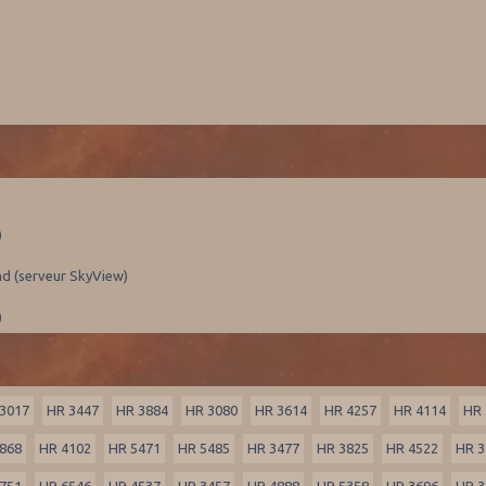
)
nd (serveur SkyView)
)
3017
HR 3447
HR 3884
HR 3080
HR 3614
HR 4257
HR 4114
HR 
868
HR 4102
HR 5471
HR 5485
HR 3477
HR 3825
HR 4522
HR 3
751
HR 6546
HR 4537
HR 3457
HR 4888
HR 5358
HR 3696
HR 3